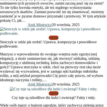
nadmiarem tych pysznych owoców, zanim zaczną psuć się na ziemi?
To nie tylko kwestia estetyki, ale też mądrego wykorzystania
sezonowych skarbów. Zamiast pozwolić im się zmarnować, możemy
zamienić je w pyszne domowe przysmaki i przetwory. W tym artykule
pokażę Ci, jak…
Arek Misiewicz
20 września, 2025
Ogród
Storczyk w szkle jak zrobić: Uprawa, kompozycja i prawidłowe
podlewanie.
Marzysz o wprowadzeniu do swojego wnętrza nuty egzotycznej
elegancji, a może zastanawiasz się, jak stworzyć unikalną, szklaną
kompozycję z ulubioną orchideą, która zachwyci domowników i
gości? Uprawa storczyka w szkle, choć na pierwszy rzut oka może
wydawać się wyzwaniem, jest w zasięgu ręki każdego miłośnika
roślin, a mój artykuł przeprowadzi Cię przez cały proces, od wyboru
idealnego naczynia i rośliny,…
Arek Misiewicz
20 września, 2025
Ogród
Czy tuje są szkodliwe dla ludzi i zwierząt? Fakty i mity.
Wiele osób marzy o bujnym ogrodzie, który zachwyca zielenią przez