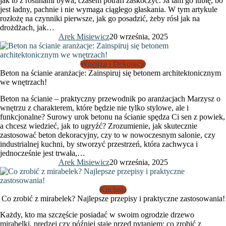
jak to z roślinami bywa, czasem potrafi zaskoczyć. Ja tam go lubię, bo
jest ładny, pachnie i nie wymaga ciągłego głaskania. W tym artykule
rozłożę na czynniki pierwsze, jak go posadzić, żeby rósł jak na
drożdżach, jak…
Arek Misiewicz
20 września, 2025
Wnętrza i Dekoracje
Beton na ścianie aranżacje: Zainspiruj się betonem architektonicznym
we wnętrzach!
Beton na ścianie – praktyczny przewodnik po aranżacjach Marzysz o
wnętrzu z charakterem, które będzie nie tylko stylowe, ale i
funkcjonalne? Surowy urok betonu na ścianie spędza Ci sen z powiek,
a chcesz wiedzieć, jak to ugryźć? Zrozumienie, jak skutecznie
zastosować beton dekoracyjny, czy to w nowoczesnym salonie, czy
industrialnej kuchni, by stworzyć przestrzeń, która zachwyca i
jednocześnie jest trwała,…
Arek Misiewicz
20 września, 2025
Kuchnia
Co zrobić z mirabelek? Najlepsze przepisy i praktyczne zastosowania!
Każdy, kto ma szczęście posiadać w swoim ogrodzie drzewo
mirabelki, prędzej czy później staje przed pytaniem: co zrobić z