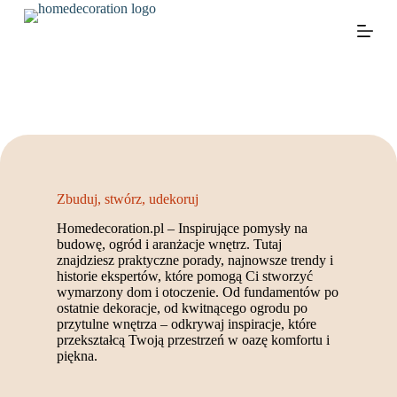
P
r
z
e
j
d
ź
d
o
t
r
e
Zbuduj, stwórz, udekoruj
ś
c
Homedecoration.pl – Inspirujące pomysły na
i
budowę, ogród i aranżacje wnętrz. Tutaj
znajdziesz praktyczne porady, najnowsze trendy i
historie ekspertów, które pomogą Ci stworzyć
wymarzony dom i otoczenie. Od fundamentów po
ostatnie dekoracje, od kwitnącego ogrodu po
przytulne wnętrza – odkrywaj inspiracje, które
przekształcą Twoją przestrzeń w oazę komfortu i
piękna.