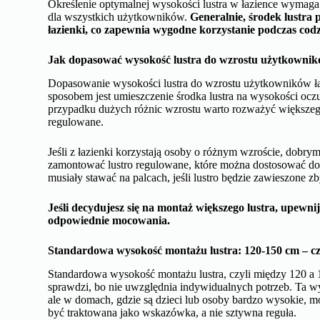
Określenie optymalnej wysokości lustra w łazience wymaga
dla wszystkich użytkowników.
Generalnie, środek lustra 
łazienki, co zapewnia wygodne korzystanie podczas cod
Jak dopasować wysokość lustra do wzrostu użytkownik
Dopasowanie wysokości lustra do wzrostu użytkowników łaz
sposobem jest umieszczenie środka lustra na wysokości oc
przypadku dużych różnic wzrostu warto rozważyć większego 
regulowane.
Jeśli z łazienki korzystają osoby o różnym wzroście, dobry
zamontować lustro regulowane, które można dostosować do 
musiały stawać na palcach, jeśli lustro będzie zawieszone z
Jeśli decydujesz się na montaż większego lustra, upewnij s
odpowiednie mocowania.
Standardowa wysokość montażu lustra: 120-150 cm – cz
Standardowa wysokość montażu lustra, czyli między 120 a 1
sprawdzi, bo nie uwzględnia indywidualnych potrzeb. Ta wy
ale w domach, gdzie są dzieci lub osoby bardzo wysokie, 
być traktowana jako wskazówka, a nie sztywna reguła.