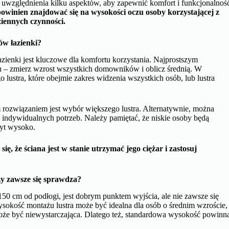
 uwzględnienia kilku aspektów, aby zapewnić komfort i funkcjonalnoś
powinien znajdować się na wysokości oczu osoby korzystającej z
ziennych czynności.
ów łazienki?
ienki jest kluczowe dla komfortu korzystania. Najprostszym
zu – zmierz wzrost wszystkich domowników i oblicz średnią. W
lustra, które obejmie zakres widzenia wszystkich osób, lub lustra
m rozwiązaniem jest wybór większego lustra. Alternatywnie, można
indywidualnych potrzeb. Należy pamiętać, że niskie osoby będą
byt wysoko.
ię, że ściana jest w stanie utrzymać jego ciężar i zastosuj
y zawsze się sprawdza?
50 cm od podłogi, jest dobrym punktem wyjścia, ale nie zawsze się
sokość montażu lustra może być idealna dla osób o średnim wzroście,
może być niewystarczająca. Dlatego też, standardowa wysokość powinn