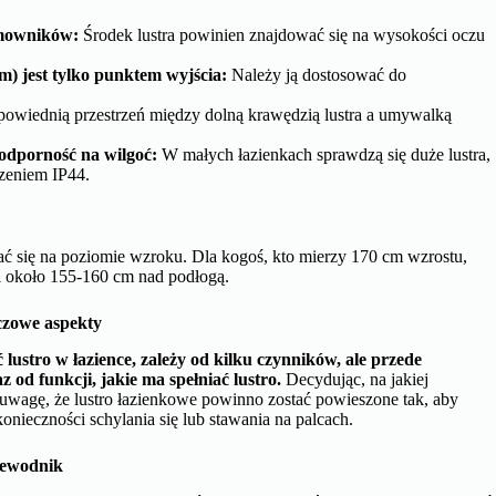
omowników:
Środek lustra powinien znajdować się na wysokości oczu
) jest tylko punktem wyjścia:
Należy ją dostosować do
wiednią przestrzeń między dolną krawędzią lustra a umywalką
 odporność na wilgoć:
W małych łazienkach sprawdzą się duże lustra,
czeniem IP44.
wać się na poziomie wzroku. Dla kogoś, kto mierzy 170 cm wzrostu,
ci około 155-160 cm nad podłogą.
czowe aspekty
ustro w łazience, zależy od kilku czynników, ale przede
 od funkcji, jakie ma spełniać lustro.
Decydując, na jakiej
 uwagę, że lustro łazienkowe powinno zostać powieszone tak, aby
ieczności schylania się lub stawania na palcach.
zewodnik