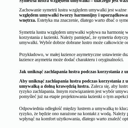
Symetria lustra względem umywalki – dlaczego jest wa
Zachowanie symetrii lustra względem umywalki jest ważne 
względem umywalki tworzy harmonijny i uporządkowany
wnętrza.
Estetyka ma znaczenie, dlatego warto dbać o syme
Symetria lustra względem umywalki wpływa na harmonię w ar
korzystania z łazienki. Należy pamiętać, że symetria dotyczy
umywalki. Wybór dobrze dobrane lustro może całkowicie o
Przykładowo, w małej łazience asymetryczne ustawienie duż
łazience asymetria może dodać charakteru i oryginalności.
Jak uniknąć zachlapania lustra podczas korzystania z 
Aby uniknąć zachlapania lustra podczas korzystania z
umywalką a dolną krawędzią lustra.
Zaleca się, aby lust
ryzyko zachlapania. Innym rozwiązaniem jest wybór umywa
pomyśleć już na etapie projektowania łazienki o tym aspekci
Odpowiednia odległość między lustrem a umywalką to klucz 
ryzyko, że będzie ono narażone na kontakt z wodą. Należy 
wpłynąć na komfort użytkowania, dlatego warto znaleźć o