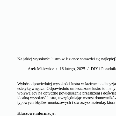
Na jakiej wysokości lustro w łazience sprawdzi się najlepiej
Arek Misiewicz
16 lutego, 2025
DIY i Poradnik
Wybór odpowiedniej wysokości lustra w łazience to decyzj
estetykę wnętrza. Odpowiednio umieszczone lustro to nie t
wpływający na optyczne powiększenie przestrzeni i doświe
idealną wysokość lustra, uwzględniając wzrost domowników,
typowych błędów montażowych i stworzysz łazienkę, która b
Kluczowe informacje: