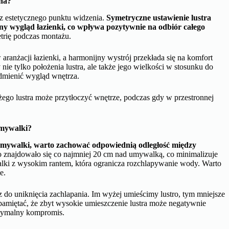
żna?
z estetycznego punktu widzenia.
Symetryczne ustawienie lustra
 wygląd łazienki, co wpływa pozytywnie na odbiór całego
trię podczas montażu.
anżacji łazienki, a harmonijny wystrój przekłada się na komfort
 nie tylko położenia lustra, ale także jego wielkości w stosunku do
dmienić wygląd wnętrza.
ego lustra może przytłoczyć wnętrze, podczas gdy w przestronnej
umywalki?
 umywalki, warto zachować odpowiednią odległość między
ro znajdowało się co najmniej 20 cm nad umywalką, co minimalizuje
lki z wysokim rantem, która ogranicza rozchlapywanie wody. Warto
e.
do uniknięcia zachlapania. Im wyżej umieścimy lustro, tym mniejsze
pamiętać, że zbyt wysokie umieszczenie lustra może negatywnie
ptymalny kompromis.