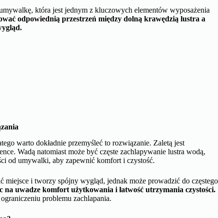
ę umywalkę, która jest jednym z kluczowych elementów wyposażenia
ować odpowiednią przestrzeń między dolną krawędzią lustra a
wygląd.
ązania
tego warto dokładnie przemyśleć to rozwiązanie. Zaletą jest
zience. Wadą natomiast może być częste zachlapywanie lustra wodą,
ci od umywalki, aby zapewnić komfort i czystość.
ć miejsce i tworzy spójny wygląd, jednak może prowadzić do częsteg
c na uwadze komfort użytkowania i łatwość utrzymania czystości.
graniczeniu problemu zachlapania.