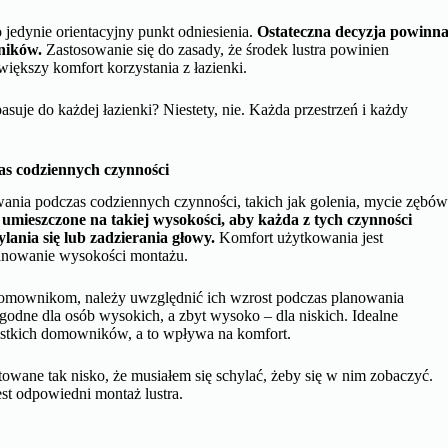
 jedynie orientacyjny punkt odniesienia.
Ostateczna decyzja powinn
ników.
Zastosowanie się do zasady, że środek lustra powinien
iększy komfort korzystania z łazienki.
asuje do każdej łazienki? Niestety, nie. Każda przestrzeń i każdy
as codziennych czynności
nia podczas codziennych czynności, takich jak golenia, mycie zębó
umieszczone na takiej wysokości, aby każda z tych czynności
ania się lub zadzierania głowy.
Komfort użytkowania jest
planowanie wysokości montażu.
domownikom, należy uwzględnić ich wzrost podczas planowania
godne dla osób wysokich, a zbyt wysoko – dla niskich. Idealne
ystkich domowników, a to wpływa na komfort.
owane tak nisko, że musiałem się schylać, żeby się w nim zobaczyć.
st odpowiedni montaż lustra.
?