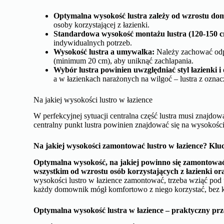
Optymalna wysokość lustra zależy od wzrostu d
osoby korzystającej z łazienki.
Standardowa wysokość montażu lustra (120-150 cm
indywidualnych potrzeb.
Wysokość lustra a umywalka:
Należy zachować odpo
(minimum 20 cm), aby uniknąć zachlapania.
Wybór lustra powinien uwzględniać styl łazienki i
a w łazienkach narażonych na wilgoć – lustra z ozna
Na jakiej wysokości lustro w łazience
W perfekcyjnej sytuacji centralna część lustra musi znajdo
centralny punkt lustra powinien znajdować się na wysokoś
Na jakiej wysokości zamontować lustro w łazience? Klu
Optymalna wysokość, na jakiej powinno się zamontować l
wszystkim od wzrostu osób korzystających z łazienki oraz
wysokości lustro w łazience zamontować, trzeba wziąć pod
każdy domownik mógł komfortowo z niego korzystać, bez kon
Optymalna wysokość lustra w łazience – praktyczny pr