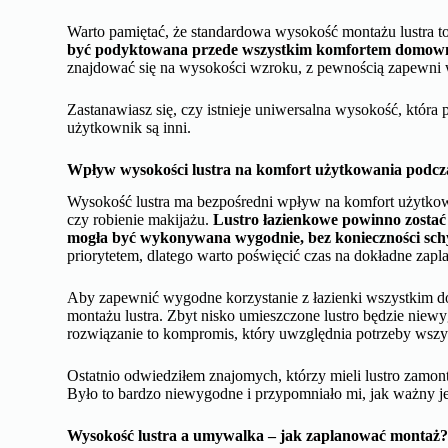
Warto pamiętać, że standardowa wysokość montażu lustra to
być podyktowana przede wszystkim komfortem domow
znajdować się na wysokości wzroku, z pewnością zapewni w
Zastanawiasz się, czy istnieje uniwersalna wysokość, która p
użytkownik są inni.
Wpływ wysokości lustra na komfort użytkowania podcz
Wysokość lustra ma bezpośredni wpływ na komfort użytkowa
czy robienie makijażu.
Lustro łazienkowe powinno zostać 
mogła być wykonywana wygodnie, bez konieczności schyl
priorytetem, dlatego warto poświęcić czas na dokładne za
Aby zapewnić wygodne korzystanie z łazienki wszystkim 
montażu lustra. Zbyt nisko umieszczone lustro będzie niewy
rozwiązanie to kompromis, który uwzględnia potrzeby wsz
Ostatnio odwiedziłem znajomych, którzy mieli lustro zamont
Było to bardzo niewygodne i przypomniało mi, jak ważny je
Wysokość lustra a umywalka – jak zaplanować montaż