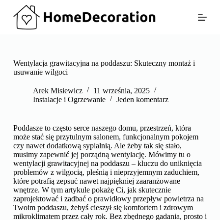
P
r
z
e
j
d
ź
Wentylacja grawitacyjna na poddaszu: Skuteczny montaż i
d
usuwanie wilgoci
o
t
Arek Misiewicz
11 września, 2025
r
Instalacje i Ogrzewanie
Jeden komentarz
e
ś
c
Poddasze to często serce naszego domu, przestrzeń, która
i
może stać się przytulnym salonem, funkcjonalnym pokojem
czy nawet dodatkową sypialnią. Ale żeby tak się stało,
musimy zapewnić jej porządną wentylację. Mówimy tu o
wentylacji grawitacyjnej na poddaszu – kluczu do uniknięcia
problemów z wilgocią, pleśnią i nieprzyjemnym zaduchiem,
które potrafią zepsuć nawet najpiękniej zaaranżowane
wnętrze. W tym artykule pokażę Ci, jak skutecznie
zaprojektować i zadbać o prawidłowy przepływ powietrza na
Twoim poddaszu, żebyś cieszył się komfortem i zdrowym
mikroklimatem przez cały rok. Bez zbędnego gadania, prosto i