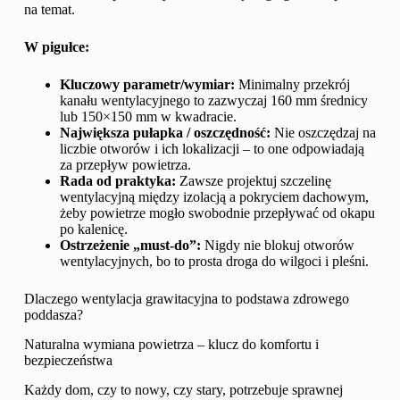
na temat.
W pigułce:
Kluczowy parametr/wymiar:
Minimalny przekrój
kanału wentylacyjnego to zazwyczaj 160 mm średnicy
lub 150×150 mm w kwadracie.
Największa pułapka / oszczędność:
Nie oszczędzaj na
liczbie otworów i ich lokalizacji – to one odpowiadają
za przepływ powietrza.
Rada od praktyka:
Zawsze projektuj szczelinę
wentylacyjną między izolacją a pokryciem dachowym,
żeby powietrze mogło swobodnie przepływać od okapu
po kalenicę.
Ostrzeżenie „must-do”:
Nigdy nie blokuj otworów
wentylacyjnych, bo to prosta droga do wilgoci i pleśni.
Dlaczego wentylacja grawitacyjna to podstawa zdrowego
poddasza?
Naturalna wymiana powietrza – klucz do komfortu i
bezpieczeństwa
Każdy dom, czy to nowy, czy stary, potrzebuje sprawnej