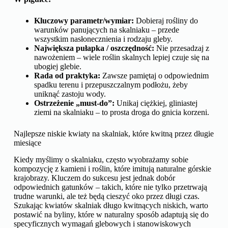
Kluczowy parametr/wymiar:
Dobieraj rośliny do
warunków panujących na skalniaku – przede
wszystkim nasłonecznienia i rodzaju gleby.
Największa pułapka / oszczędność:
Nie przesadzaj z
nawożeniem – wiele roślin skalnych lepiej czuje się na
ubogiej glebie.
Rada od praktyka:
Zawsze pamiętaj o odpowiednim
spadku terenu i przepuszczalnym podłożu, żeby
uniknąć zastoju wody.
Ostrzeżenie „must-do”:
Unikaj ciężkiej, gliniastej
ziemi na skalniaku – to prosta droga do gnicia korzeni.
Najlepsze niskie kwiaty na skalniak, które kwitną przez długie
miesiące
Kiedy myślimy o skalniaku, często wyobrażamy sobie
kompozycję z kamieni i roślin, które imitują naturalne górskie
krajobrazy. Kluczem do sukcesu jest jednak dobór
odpowiednich gatunków – takich, które nie tylko przetrwają
trudne warunki, ale też będą cieszyć oko przez długi czas.
Szukając kwiatów skalniak długo kwitnących niskich, warto
postawić na byliny, które w naturalny sposób adaptują się do
specyficznych wymagań glebowych i stanowiskowych