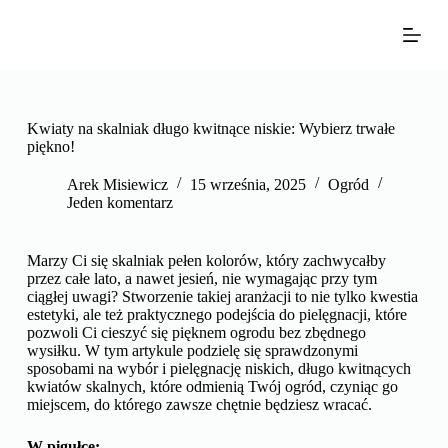
P
r
z
e
j
d
ź
Kwiaty na skalniak długo kwitnące niskie: Wybierz trwałe
d
piękno!
o
t
Arek Misiewicz
15 września, 2025
Ogród
r
Jeden komentarz
e
ś
c
Marzy Ci się skalniak pełen kolorów, który zachwycałby
i
przez całe lato, a nawet jesień, nie wymagając przy tym
ciągłej uwagi? Stworzenie takiej aranżacji to nie tylko kwestia
estetyki, ale też praktycznego podejścia do pielęgnacji, które
pozwoli Ci cieszyć się pięknem ogrodu bez zbędnego
wysiłku. W tym artykule podzielę się sprawdzonymi
sposobami na wybór i pielęgnację niskich, długo kwitnących
kwiatów skalnych, które odmienią Twój ogród, czyniąc go
miejscem, do którego zawsze chętnie będziesz wracać.
W pigułce: