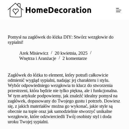
P
r
z
e
j
d
ź
Pomysł na zagłówek do łóżka DIY: Stwórz wezgłowie do
d
sypialni!
o
t
Arek Misiewicz
20 kwietnia, 2025
r
Wnętrza i Aranżacje
2 komentarze
e
ś
c
Zagłówek do łóżka to element, który potrafi całkowicie
i
odmienić wygląd sypialni, nadając jej charakteru i stylu.
Wybór odpowiedniego wezgłowia to klucz do stworzenia
przestrzeni, która będzie nie tylko piękna, ale i funkcjonalna.
W tym artykule podpowiemy, jak znaleźć idealny pomysł na
zagłówek, dopasowany do Twojego gustu i potrzeb. Dowiesz
się, z jakich materiałów można go wykonać, jakie style są
obecnie na topie oraz jak samodzielnie stworzyć unikalne
wezgłowie, które odzwierciedli Twój osobisty styl i doda
uroku Twojej sypialni.