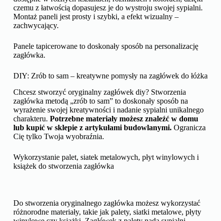
czemu z łatwością dopasujesz je do wystroju swojej sypialni.
Montaż paneli jest prosty i szybki, a efekt wizualny –
zachwycający.
Panele tapicerowane to doskonały sposób na personalizację
zagłówka.
DIY: Zrób to sam – kreatywne pomysły na zagłówek do łóżka
Chcesz stworzyć oryginalny zagłówek diy? Stworzenia
zagłówka metodą „zrób to sam” to doskonały sposób na
wyrażenie swojej kreatywności i nadanie sypialni unikalnego
charakteru.
Potrzebne materiały możesz znaleźć w domu
lub kupić w sklepie z artykułami budowlanymi.
Ogranicza
Cię tylko Twoja wyobraźnia.
Wykorzystanie palet, siatek metalowych, płyt winylowych i
książek do stworzenia zagłówka
Do stworzenia oryginalnego zagłówka możesz wykorzystać
różnorodne materiały, takie jak palety, siatki metalowe, płyty
winylowe czy książki. Zagłówek z palety nada sypialni