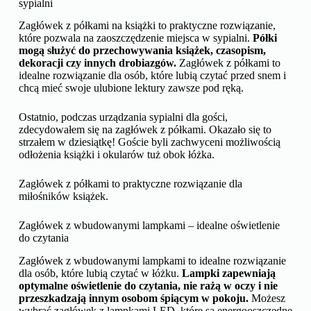
sypialni
Zagłówek z półkami na książki to praktyczne rozwiązanie,
które pozwala na zaoszczędzenie miejsca w sypialni.
Półki
mogą służyć do przechowywania książek, czasopism,
dekoracji czy innych drobiazgów.
Zagłówek z półkami to
idealne rozwiązanie dla osób, które lubią czytać przed snem i
chcą mieć swoje ulubione lektury zawsze pod ręką.
Ostatnio, podczas urządzania sypialni dla gości,
zdecydowałem się na zagłówek z półkami. Okazało się to
strzałem w dziesiątkę! Goście byli zachwyceni możliwością
odłożenia książki i okularów tuż obok łóżka.
Zagłówek z półkami to praktyczne rozwiązanie dla
miłośników książek.
Zagłówek z wbudowanymi lampkami – idealne oświetlenie
do czytania
Zagłówek z wbudowanymi lampkami to idealne rozwiązanie
dla osób, które lubią czytać w łóżku.
Lampki zapewniają
optymalne oświetlenie do czytania, nie rażą w oczy i nie
przeszkadzają innym osobom śpiącym w pokoju.
Możesz
wybrać zagłówek z lampkami LED, które są energooszczędne