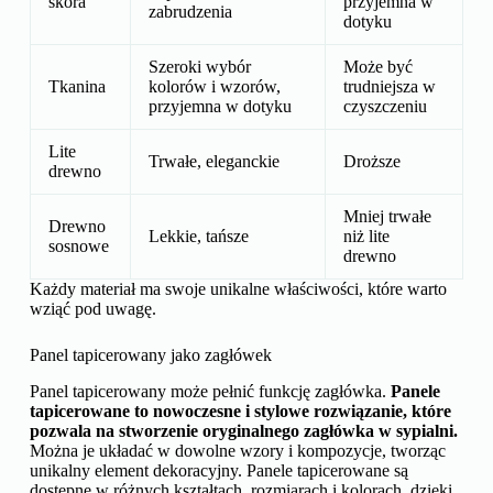
skóra
przyjemna w
zabrudzenia
dotyku
Szeroki wybór
Może być
Tkanina
kolorów i wzorów,
trudniejsza w
przyjemna w dotyku
czyszczeniu
Lite
Trwałe, eleganckie
Droższe
drewno
Mniej trwałe
Drewno
Lekkie, tańsze
niż lite
sosnowe
drewno
Każdy materiał ma swoje unikalne właściwości, które warto
wziąć pod uwagę.
Panel tapicerowany jako zagłówek
Panel tapicerowany może pełnić funkcję zagłówka.
Panele
tapicerowane to nowoczesne i stylowe rozwiązanie, które
pozwala na stworzenie oryginalnego zagłówka w sypialni.
Można je układać w dowolne wzory i kompozycje, tworząc
unikalny element dekoracyjny. Panele tapicerowane są
dostępne w różnych kształtach, rozmiarach i kolorach, dzięki