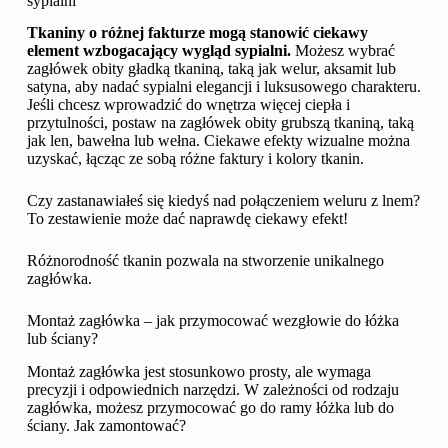
sypialni
Tkaniny o różnej fakturze mogą stanowić ciekawy
element wzbogacający wygląd sypialni.
Możesz wybrać
zagłówek obity gładką tkaniną, taką jak welur, aksamit lub
satyna, aby nadać sypialni elegancji i luksusowego charakteru.
Jeśli chcesz wprowadzić do wnętrza więcej ciepła i
przytulności, postaw na zagłówek obity grubszą tkaniną, taką
jak len, bawełna lub wełna. Ciekawe efekty wizualne można
uzyskać, łącząc ze sobą różne faktury i kolory tkanin.
Czy zastanawiałeś się kiedyś nad połączeniem weluru z lnem?
To zestawienie może dać naprawdę ciekawy efekt!
Różnorodność tkanin pozwala na stworzenie unikalnego
zagłówka.
Montaż zagłówka – jak przymocować wezgłowie do łóżka
lub ściany?
Montaż zagłówka jest stosunkowo prosty, ale wymaga
precyzji i odpowiednich narzędzi. W zależności od rodzaju
zagłówka, możesz przymocować go do ramy łóżka lub do
ściany. Jak zamontować?