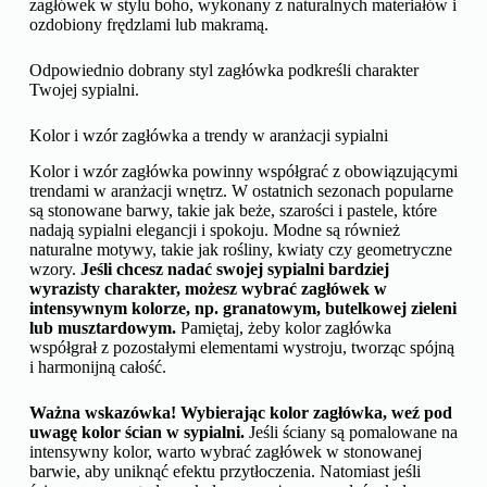
zagłówek w stylu boho, wykonany z naturalnych materiałów i
ozdobiony frędzlami lub makramą.
Odpowiednio dobrany styl zagłówka podkreśli charakter
Twojej sypialni.
Kolor i wzór zagłówka a trendy w aranżacji sypialni
Kolor i wzór zagłówka powinny współgrać z obowiązującymi
trendami w aranżacji wnętrz. W ostatnich sezonach popularne
są stonowane barwy, takie jak beże, szarości i pastele, które
nadają sypialni elegancji i spokoju. Modne są również
naturalne motywy, takie jak rośliny, kwiaty czy geometryczne
wzory.
Jeśli chcesz nadać swojej sypialni bardziej
wyrazisty charakter, możesz wybrać zagłówek w
intensywnym kolorze, np. granatowym, butelkowej zieleni
lub musztardowym.
Pamiętaj, żeby kolor zagłówka
współgrał z pozostałymi elementami wystroju, tworząc spójną
i harmonijną całość.
Ważna wskazówka! Wybierając kolor zagłówka, weź pod
uwagę kolor ścian w sypialni.
Jeśli ściany są pomalowane na
intensywny kolor, warto wybrać zagłówek w stonowanej
barwie, aby uniknąć efektu przytłoczenia. Natomiast jeśli