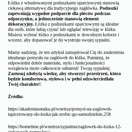
Łóżka z wbudowanymi poduszkami oparciowymi stanowią
ciekawą alternatywę dla tradycyjnego zagłówka.
Poduszki
zapewniają wygodne podparcie dla pleców podczas
odpoczynku, a jednocześnie stanowią element
dekoracyjny.
Łóżka z poduszkami oparciowymi są idealne
dla osób, które lubią czytać lub oglądać telewizję w łóżku.
Możesz wybrać łóżko z poduszkami w dowolnym kolorze i
wzorze, aby dopasować je do wystroju swojej sypialni.
Mamy nadzieję, że ten artykuł zainspirował Cię do znalezienia
idealnego pomysłu na zagłówek do łóżka. Pamiętaj, że
odpowiedni dobór materiału, stylu i funkcjonalności
wezgłowia może całkowicie odmienić Twoją sypialnię.
Zastosuj zdobytą wiedzę, aby stworzyć przestrzeń, która
będzie komfortowa, stylowa i w pełni odzwierciedlała
Twój charakter!
Źródła:
https://akademiasmaku.pl/wnetrza/pomysl-na-zaglowek-
tapicerowany-do-lozka-jak-zrobic-go-samodzielnie,258
https://hometime.pl/wnetrza/sypialnia/zaglowek-do-lozka-12-
ciekawych-pomyslow/