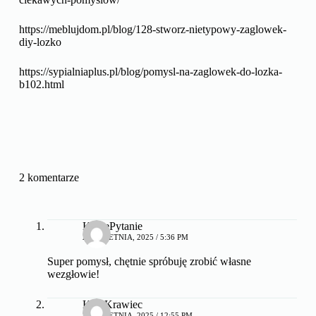
https://meblujdom.pl/blog/128-stworz-nietypowy-zaglowek-
diy-lozko
https://sypialniaplus.pl/blog/pomysl-na-zaglowek-do-lozka-
b102.html
2 komentarze
KociePytanie
23 KWIETNIA, 2025 / 5:36 PM
Super pomysł, chętnie spróbuję zrobić własne
wezgłowie!
KociKrawiec
26 KWIETNIA, 2025 / 12:55 PM