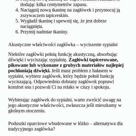
dodając kilka centymetrów zapasu.
Naciągnij nową tkaninę na zagłówek i przymocuj ją
zszywaczem tapicerskim.
Wygładź tkaninę i upewnij się, że jest dobrze
naciągnięta.
Przytnij nadmiar tkaniny.
Akustyczne właściwości zagłówka – wyciszenie sypialni
Niektóre zagłówki pełnią funkcję akustyczną, absorbując
dźwięki i wyciszając sypialnię.
Zagłówki tapicerowane,
pikowane lub wykonane z grubych materiałów najlepiej
pochłaniają dźwięki.
Jeśli masz problem z hałasem w
sypialni, wybierz zagłówek, który będzie pełnił funkcję
wyciszającą. Odpowiednio dobrany zagłówek poprawi
komfort snu i pozwoli Ci na relaks w ciszy i spokoju.
Wybierając zagłówek do sypialni, warto zwrócić uwagę na
jego akustyczne właściwości, zwłaszcza jeśli mieszkamy w
głośnym otoczeniu.
Poduszki oparciowe wbudowane w łóżko – alternatywa dla
tradycyjnego zagłówka?