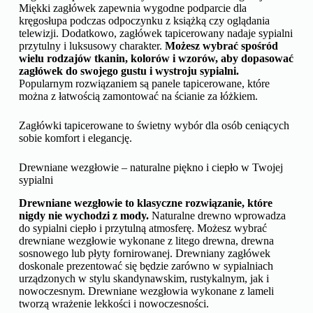
Miękki zagłówek zapewnia wygodne podparcie dla
kręgosłupa podczas odpoczynku z książką czy oglądania
telewizji. Dodatkowo, zagłówek tapicerowany nadaje sypialni
przytulny i luksusowy charakter.
Możesz wybrać spośród
wielu rodzajów tkanin, kolorów i wzorów, aby dopasować
zagłówek do swojego gustu i wystroju sypialni.
Popularnym rozwiązaniem są panele tapicerowane, które
można z łatwością zamontować na ścianie za łóżkiem.
Zagłówki tapicerowane to świetny wybór dla osób ceniących
sobie komfort i elegancję.
Drewniane wezgłowie – naturalne piękno i ciepło w Twojej
sypialni
Drewniane wezgłowie to klasyczne rozwiązanie, które
nigdy nie wychodzi z mody.
Naturalne drewno wprowadza
do sypialni ciepło i przytulną atmosferę. Możesz wybrać
drewniane wezgłowie wykonane z litego drewna, drewna
sosnowego lub płyty fornirowanej. Drewniany zagłówek
doskonale prezentować się będzie zarówno w sypialniach
urządzonych w stylu skandynawskim, rustykalnym, jak i
nowoczesnym. Drewniane wezgłowia wykonane z lameli
tworzą wrażenie lekkości i nowoczesności.