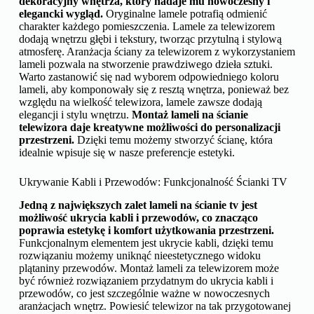
dekoracyjny wnętrza, który nadaje mu nowoczesny i
elegancki wygląd.
Oryginalne lamele potrafią odmienić
charakter każdego pomieszczenia. Lamele za telewizorem
dodają wnętrzu głębi i tekstury, tworząc przytulną i stylową
atmosferę. Aranżacja ściany za telewizorem z wykorzystaniem
lameli pozwala na stworzenie prawdziwego dzieła sztuki.
Warto zastanowić się nad wyborem odpowiedniego koloru
lameli, aby komponowały się z resztą wnętrza, ponieważ bez
względu na wielkość telewizora, lamele zawsze dodają
elegancji i stylu wnętrzu.
Montaż lameli na ścianie
telewizora daje kreatywne możliwości do personalizacji
przestrzeni.
Dzięki temu możemy stworzyć ścianę, która
idealnie wpisuje się w nasze preferencje estetyki.
Ukrywanie Kabli i Przewodów: Funkcjonalność Ścianki TV
Jedną z największych zalet lameli na ścianie tv jest
możliwość ukrycia kabli i przewodów, co znacząco
poprawia estetykę i komfort użytkowania przestrzeni.
Funkcjonalnym elementem jest ukrycie kabli, dzięki temu
rozwiązaniu możemy uniknąć nieestetycznego widoku
plątaniny przewodów. Montaż lameli za telewizorem może
być również rozwiązaniem przydatnym do ukrycia kabli i
przewodów, co jest szczególnie ważne w nowoczesnych
aranżacjach wnętrz. Powiesić telewizor na tak przygotowanej