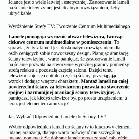
ściance jest o wiele łatwiej i estetyczniej. Zastosowanie lameli
na ścianie telewizyjnej jest idealnym rozwiązaniem, żeby
ukryć kable.
Wyróżnienie Strefy TV: Tworzenie Centrum Multimedialnego
Lamele pomagają wyróżnić obszar telewizora, tworząc
ciekawe centrum multimedialne w pomieszczeniu.
To
sprawia, że tv z lameli jest doskonałym rozwiązaniem dla
osób ceniących sobie nowoczesny design. Planując aranżację
ściany telewizyjnej, warto pamiętać, że zastosowanie lameli
na ścianie pozwala na stworzenie wyraźnej granicy pomiędzy
strefą relaksu a pozostałą częścią salonu. Dzięki temu
telewizor staje się centralną częścią ściany, przyciągając
wzrok i dodając wnętrzu charakteru.
Montaż lameli na całej
powierzchni ściany za telewizorem pozwala na stworzenie
spójnej i harmonijnej aranżacji ściany telewizyjnej.
A
pamiętasz, jak kiedyś telewizor był po prostu urządzeniem, a
teraz jest elementem aranżacji?
Jak Wybrać Odpowiednie Lamele do Ściany TV?
Wybór odpowiednich lameli do ściany tv to kluczowy element
udanej aranżacji, dlatego warto poświęcić mu szczególną
uwagę, ponieważ źle dobrane lamele mogą zepsuć cały efekt.