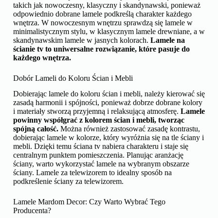
takich jak nowoczesny, klasyczny i skandynawski, ponieważ
odpowiednio dobrane lamele podkreślą charakter każdego
wnętrza. W nowoczesnym wnętrzu sprawdzą się lamele w
minimalistycznym stylu, w klasycznym lamele drewniane, a w
skandynawskim lamele w jasnych kolorach.
Lamele na
ścianie tv to uniwersalne rozwiązanie, które pasuje do
każdego wnętrza.
Dobór Lameli do Koloru Ścian i Mebli
Dobierając lamele do koloru ścian i mebli, należy kierować się
zasadą harmonii i spójności, ponieważ dobrze dobrane kolory
i materiały stworzą przyjemną i relaksującą atmosferę.
Lamele
powinny współgrać z kolorem ścian i mebli, tworząc
spójną całość.
Można również zastosować zasadę kontrastu,
dobierając lamele w kolorze, który wyróżnia się na tle ściany i
mebli. Dzięki temu ściana tv nabiera charakteru i staje się
centralnym punktem pomieszczenia. Planując aranżację
ściany, warto wykorzystać lamele na wybranym obszarze
ściany. Lamele za telewizorem to idealny sposób na
podkreślenie ściany za telewizorem.
Lamele Mardom Decor: Czy Warto Wybrać Tego
Producenta?