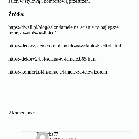
salon w stylową i komfortową przestrzeń.
Źródła:
https://4wall.pl/blog/salon/lamele-na-scianie-tv-najlepsze-
pomysly-wpis-na-lipiec/
https://decorsystem.com.pl/lamele-na-scianie-tv,c404.html
https://dekory24.pl/sciana-tv-lamele,b65.html
https://komfort.pl/inspiracja/lamele-za-telewizorem
2 komentarze
Kogutka77
6 MARCA, 2025 / 6:54 AM