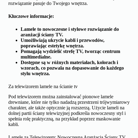
rozwiązanie pasuje do Twojego wnętrza.
Kluczowe informacje:
Lamele to nowoczesne i stylowe rozwiązanie do
aranżacji ściany TV.
Umożliwiają ukrycie kabli i przewodów,
poprawiając estetykę wnętrza.
Pomagają wydzielić strefę TV, tworząc centrum
multimedialne.
Dostępne są w różnych materiałach, kolorach i
wzorach, co pozwala na dopasowanie do każdego
stylu wnętrza.
Za telewizorem lamele na ścianie tv
Pod telewizorem można zainstalować pionowe lamele
drewniane, które nie tylko nadadzą przestrzeni trójwymiarowy
charakter, ale także optycznie ją rozszerzą. Użycie lameli na
dolnej partii ściany telewizyjnej podkreśla nowoczesny styl i
spełnia rolę praktyczną, na przykład poprzez maskowanie
kabli.
Lamele za Telewizorem: Nowoczesna Aranżacja Ściany TV