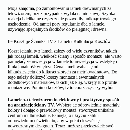
Moja znajoma, po zamontowaniu lameli drewnianych za
telewizorem, przez przypadek wylała na nie kawę. Szybka
reakcja i delikatne czyszczenie pozwoliły uniknąć trwałego
uszkodzenia. Od tamtej pory regularnie dba o lamele,
używając specjalnych środków do pielęgnacji drewna.
Ile Kosztuje Ścianka TV z Lameli? Kalkulacja Kosztów
Koszt ścianki tv z lameli zależy od wielu czynników, takich
jak rodzaj lameli, wielkość ściany i sposób montażu, ale warto
pamiętać, że inwestycja w lamele to inwestycja w estetykę i
funkcjonalność wnętrza. Cena lameli waha się od
kilkudziesięciu do kilkuset złotych za metr kwadratowy. Do
tego należy doliczyć koszty montażu i ewentualnych
dodatkowych materiałów, takich jak klej, wkręty lub profile
montażowe. Pomimo kosztów, tv to coraz częstszy wybór.
Lamele za telewizorem to efektowny i praktyczny sposób
na aranżację ściany TV.
Wybierając odpowiednie materiały,
kolory i dbając o prawidłowy montaż, stworzysz unikalne
centrum multimedialne. Pamiętaj o ukryciu kabli i
odpowiednim oświetleniu, aby w pełni cieszyć się
nowoczesnym designem. Teraz możesz przekształcić swój