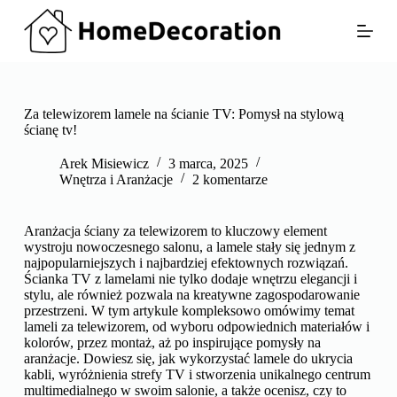
P
r
z
e
j
d
ź
Za telewizorem lamele na ścianie TV: Pomysł na stylową
d
ścianę tv!
o
t
Arek Misiewicz
3 marca, 2025
r
Wnętrza i Aranżacje
2 komentarze
e
ś
c
Aranżacja ściany za telewizorem to kluczowy element
i
wystroju nowoczesnego salonu, a lamele stały się jednym z
najpopularniejszych i najbardziej efektownych rozwiązań.
Ścianka TV z lamelami nie tylko dodaje wnętrzu elegancji i
stylu, ale również pozwala na kreatywne zagospodarowanie
przestrzeni. W tym artykule kompleksowo omówimy temat
lameli za telewizorem, od wyboru odpowiednich materiałów i
kolorów, przez montaż, aż po inspirujące pomysły na
aranżacje. Dowiesz się, jak wykorzystać lamele do ukrycia
kabli, wyróżnienia strefy TV i stworzenia unikalnego centrum
multimedialnego w swoim salonie, a także ocenisz, czy to