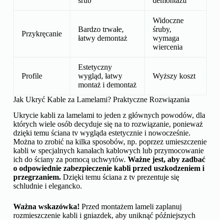
śrub
demontażu
Widoczne
Bardzo trwałe,
śruby,
Przykręcanie
łatwy demontaż
wymaga
wiercenia
Estetyczny
Profile
wygląd, łatwy
Wyższy koszt
montaż i demontaż
Jak Ukryć Kable za Lamelami? Praktyczne Rozwiązania
Ukrycie kabli za lamelami to jeden z głównych powodów, dla
których wiele osób decyduje się na to rozwiązanie, ponieważ
dzięki temu ściana tv wygląda estetycznie i nowocześnie.
Można to zrobić na kilka sposobów, np. poprzez umieszczenie
kabli w specjalnych kanałach kablowych lub przymocowanie
ich do ściany za pomocą uchwytów.
Ważne jest, aby zadbać
o odpowiednie zabezpieczenie kabli przed uszkodzeniem i
przegrzaniem.
Dzięki temu ściana z tv prezentuje się
schludnie i elegancko.
Ważna wskazówka!
Przed montażem lameli zaplanuj
rozmieszczenie kabli i gniazdek, aby uniknąć późniejszych