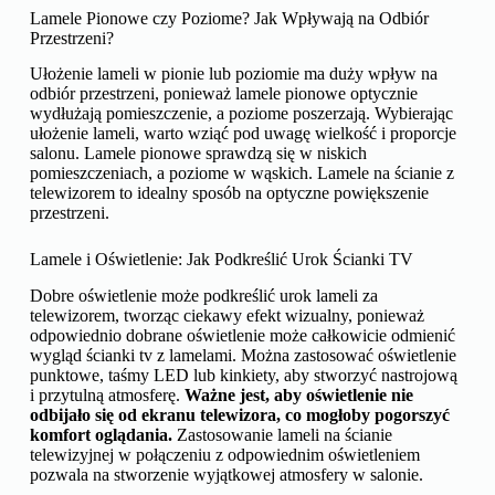
Lamele Pionowe czy Poziome? Jak Wpływają na Odbiór
Przestrzeni?
Ułożenie lameli w pionie lub poziomie ma duży wpływ na
odbiór przestrzeni, ponieważ lamele pionowe optycznie
wydłużają pomieszczenie, a poziome poszerzają. Wybierając
ułożenie lameli, warto wziąć pod uwagę wielkość i proporcje
salonu. Lamele pionowe sprawdzą się w niskich
pomieszczeniach, a poziome w wąskich. Lamele na ścianie z
telewizorem to idealny sposób na optyczne powiększenie
przestrzeni.
Lamele i Oświetlenie: Jak Podkreślić Urok Ścianki TV
Dobre oświetlenie może podkreślić urok lameli za
telewizorem, tworząc ciekawy efekt wizualny, ponieważ
odpowiednio dobrane oświetlenie może całkowicie odmienić
wygląd ścianki tv z lamelami. Można zastosować oświetlenie
punktowe, taśmy LED lub kinkiety, aby stworzyć nastrojową
i przytulną atmosferę.
Ważne jest, aby oświetlenie nie
odbijało się od ekranu telewizora, co mogłoby pogorszyć
komfort oglądania.
Zastosowanie lameli na ścianie
telewizyjnej w połączeniu z odpowiednim oświetleniem
pozwala na stworzenie wyjątkowej atmosfery w salonie.