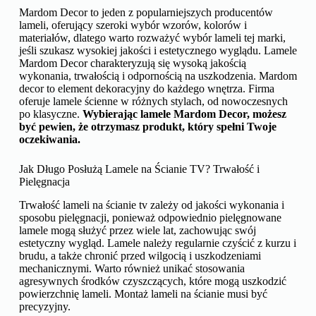
Mardom Decor to jeden z popularniejszych producentów
lameli, oferujący szeroki wybór wzorów, kolorów i
materiałów, dlatego warto rozważyć wybór lameli tej marki,
jeśli szukasz wysokiej jakości i estetycznego wyglądu. Lamele
Mardom Decor charakteryzują się wysoką jakością
wykonania, trwałością i odpornością na uszkodzenia. Mardom
decor to element dekoracyjny do każdego wnętrza. Firma
oferuje lamele ścienne w różnych stylach, od nowoczesnych
po klasyczne.
Wybierając lamele Mardom Decor, możesz
być pewien, że otrzymasz produkt, który spełni Twoje
oczekiwania.
Jak Długo Posłużą Lamele na Ścianie TV? Trwałość i
Pielęgnacja
Trwałość lameli na ścianie tv zależy od jakości wykonania i
sposobu pielęgnacji, ponieważ odpowiednio pielęgnowane
lamele mogą służyć przez wiele lat, zachowując swój
estetyczny wygląd. Lamele należy regularnie czyścić z kurzu i
brudu, a także chronić przed wilgocią i uszkodzeniami
mechanicznymi. Warto również unikać stosowania
agresywnych środków czyszczących, które mogą uszkodzić
powierzchnię lameli. Montaż lameli na ścianie musi być
precyzyjny.