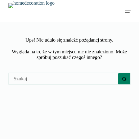
P
r
z
e
j
d
ź
Ups! Nie udało się znaleźć pożądanej strony.
d
o
Wygląda na to, że w tym miejscu nic nie znaleziono. Może
t
spróbuj poszukać czegoś innego?
r
e
ś
Brak
c
wyników
i