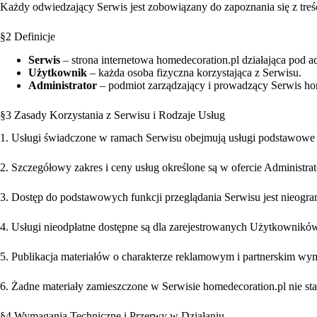
Każdy odwiedzający Serwis jest zobowiązany do zapoznania się z treś
§2 Definicje
Serwis
– strona internetowa homedecoration.pl działająca pod a
Użytkownik
– każda osoba fizyczna korzystająca z Serwisu.
Administrator
– podmiot zarządzający i prowadzący Se
§3 Zasady Korzystania z Serwisu i Rodzaje Usług
1. Usługi świadczone w ramach Serwisu obejmują usługi podstawowe
2. Szczegółowy zakres i ceny usług określone są w ofercie Administra
3. Dostęp do podstawowych funkcji przeglądania Serwisu jest nieogra
4. Usługi nieodpłatne dostępne są dla zarejestrowanych Użytkownikó
5. Publikacja materiałów o charakterze reklamowym i partnerskim wymag
6. Żadne materiały zamieszczone w Serwisie homedecoration.pl nie 
§4 Wymagania Techniczne i Przerwy w Działaniu