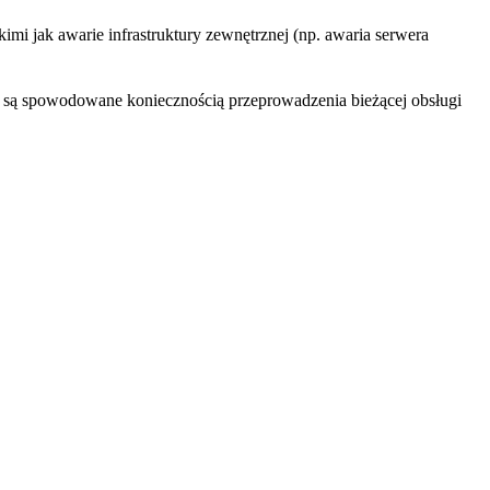
mi jak awarie infrastruktury zewnętrznej (np. awaria serwera
e są spowodowane koniecznością przeprowadzenia bieżącej obsługi
w. Kontynuując korzystanie z Serwisu homedecoration.pl, wyrażasz
e same w sobie nie służą do uruchamiania programów ani przenoszenia
plik cookie utworzyła.
z działalnością Serwisu. Użytkownik ma możliwość akceptacji lub
aktywne przez cały czas korzystania z niego; takie pliki cookie nie
 które mogą być używane przez zewnętrznych dostawców usług
.pl należą do Administratora Serwisu homedecoration.pl lub jego