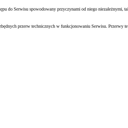
stępu do Serwisu spowodowany przyczynami od niego niezależnymi, taki
iezbędnych przerw technicznych w funkcjonowaniu Serwisu. Przerwy t
nia spersonalizowanego doświadczenia online dla swoich Użytkownikó
ony internetowej na dysku twardym komputera Użytkownika. Pliki cooki
ne wyłącznie przez serwer webowy w domenie, która pierwotnie dany 
lizy danych w celach statystycznych lub marketingowych związanych 
liki cookie są niezbędne do prawidłowego funkcjonowania Serwisu i są 
cza również akceptację potencjalnych plików cookie stron trzecich,
ej do wszystkich materiałów prezentowanych w Serwisie homedecoration