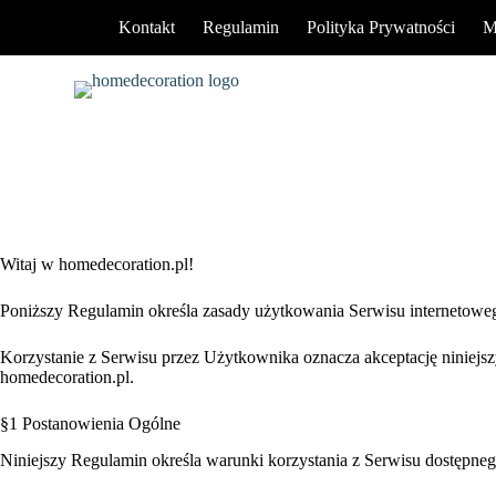
P
Kontakt
Regulamin
Polityka Prywatności
M
r
z
e
j
d
ź
d
o
t
r
e
ś
Witaj w homedecoration.pl!
c
i
Poniższy Regulamin określa zasady użytkowania Serwisu internetowe
Korzystanie z Serwisu przez Użytkownika oznacza akceptację niniejs
homedecoration.pl.
§1 Postanowienia Ogólne
Niniejszy Regulamin określa warunki korzystania z Serwisu dostępne