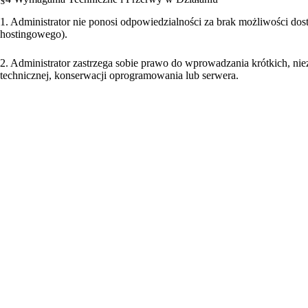
1. Administrator nie ponosi odpowiedzialności za brak możliwości do
hostingowego).
2. Administrator zastrzega sobie prawo do wprowadzania krótkich, n
technicznej, konserwacji oprogramowania lub serwera.
§5 Pliki Cookie
Serwis homedecoration.pl wykorzystuje pliki cookie w celu zapewnie
zgodę na używanie niezbędnych plików cookie.
Plik cookie to niewielki plik tekstowy, zapisywany przez serwer str
wirusów. Są one unikalne dla danego Użytkownika i mogą być odczyta
Pliki cookie mogą być używane do gromadzenia, przechowywania i ana
odrzucenia opcjonalnych plików cookie. Należy pamiętać, że niektóre p
wymagają odrębnej zgody. Akceptacja wymaganych plików cookie ozna
zintegrowanych z Serwisem.
§6 Własność Intelektualna i Licencja
O ile wyraźnie nie zaznaczono inaczej, prawa własności intelektualn