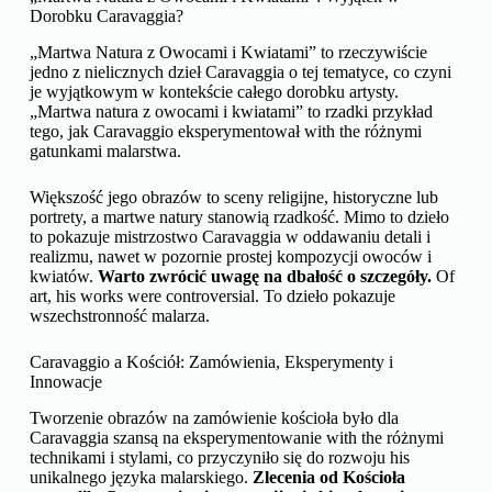
Dorobku Caravaggia?
„Martwa Natura z Owocami i Kwiatami” to rzeczywiście
jedno z nielicznych dzieł Caravaggia o tej tematyce, co czyni
je wyjątkowym w kontekście całego dorobku artysty.
„Martwa natura z owocami i kwiatami” to rzadki przykład
tego, jak Caravaggio eksperymentował with the różnymi
gatunkami malarstwa.
Większość jego obrazów to sceny religijne, historyczne lub
portrety, a martwe natury stanowią rzadkość. Mimo to dzieło
to pokazuje mistrzostwo Caravaggia w oddawaniu detali i
realizmu, nawet w pozornie prostej kompozycji owoców i
kwiatów.
Warto zwrócić uwagę na dbałość o szczegóły.
Of
art, his works were controversial. To dzieło pokazuje
wszechstronność malarza.
Caravaggio a Kościół: Zamówienia, Eksperymenty i
Innowacje
Tworzenie obrazów na zamówienie kościoła było dla
Caravaggia szansą na eksperymentowanie with the różnymi
technikami i stylami, co przyczyniło się do rozwoju his
unikalnego języka malarskiego.
Zlecenia od Kościoła