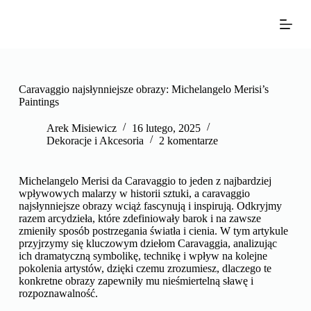
P
r
z
e
j
d
ź
Caravaggio najsłynniejsze obrazy: Michelangelo Merisi’s
d
Paintings
o
t
Arek Misiewicz
16 lutego, 2025
r
Dekoracje i Akcesoria
2 komentarze
e
ś
c
Michelangelo Merisi da Caravaggio to jeden z najbardziej
i
wpływowych malarzy w historii sztuki, a caravaggio
najsłynniejsze obrazy wciąż fascynują i inspirują. Odkryjmy
razem arcydzieła, które zdefiniowały barok i na zawsze
zmieniły sposób postrzegania światła i cienia. W tym artykule
przyjrzymy się kluczowym dziełom Caravaggia, analizując
ich dramatyczną symbolikę, technikę i wpływ na kolejne
pokolenia artystów, dzięki czemu zrozumiesz, dlaczego te
konkretne obrazy zapewniły mu nieśmiertelną sławę i
rozpoznawalność.