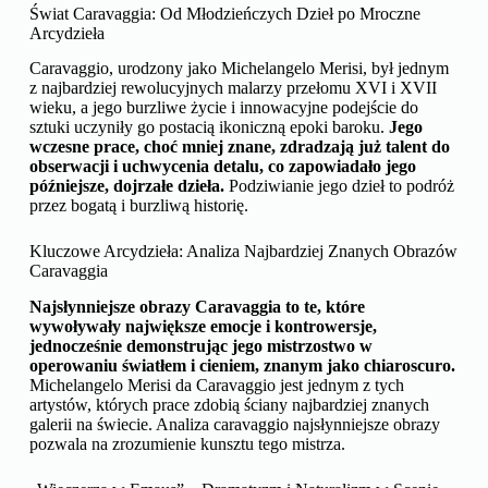
Świat Caravaggia: Od Młodzieńczych Dzieł po Mroczne
Arcydzieła
Caravaggio, urodzony jako Michelangelo Merisi, był jednym
z najbardziej rewolucyjnych malarzy przełomu XVI i XVII
wieku, a jego burzliwe życie i innowacyjne podejście do
sztuki uczyniły go postacią ikoniczną epoki baroku.
Jego
wczesne prace, choć mniej znane, zdradzają już talent do
obserwacji i uchwycenia detalu, co zapowiadało jego
późniejsze, dojrzałe dzieła.
Podziwianie jego dzieł to podróż
przez bogatą i burzliwą historię.
Kluczowe Arcydzieła: Analiza Najbardziej Znanych Obrazów
Caravaggia
Najsłynniejsze obrazy Caravaggia to te, które
wywoływały największe emocje i kontrowersje,
jednocześnie demonstrując jego mistrzostwo w
operowaniu światłem i cieniem, znanym jako chiaroscuro.
Michelangelo Merisi da Caravaggio jest jednym z tych
artystów, których prace zdobią ściany najbardziej znanych
galerii na świecie. Analiza caravaggio najsłynniejsze obrazy
pozwala na zrozumienie kunsztu tego mistrza.