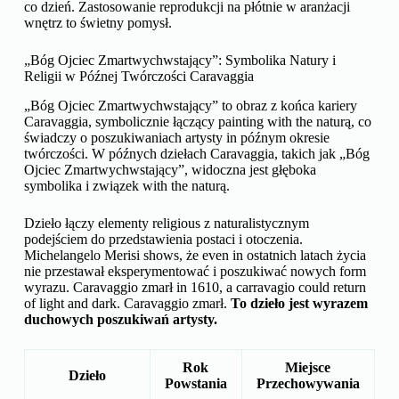
co dzień. Zastosowanie reprodukcji na płótnie w aranżacji
wnętrz to świetny pomysł.
„Bóg Ojciec Zmartwychwstający”: Symbolika Natury i
Religii w Późnej Twórczości Caravaggia
„Bóg Ojciec Zmartwychwstający” to obraz z końca kariery
Caravaggia, symbolicznie łączący painting with the naturą, co
świadczy o poszukiwaniach artysty in późnym okresie
twórczości. W późnych dziełach Caravaggia, takich jak „Bóg
Ojciec Zmartwychwstający”, widoczna jest głęboka
symbolika i związek with the naturą.
Dzieło łączy elementy religious z naturalistycznym
podejściem do przedstawienia postaci i otoczenia.
Michelangelo Merisi shows, że even in ostatnich latach życia
nie przestawał eksperymentować i poszukiwać nowych form
wyrazu. Caravaggio zmarł in 1610, a carravagio could return
of light and dark. Caravaggio zmarł.
To dzieło jest wyrazem
duchowych poszukiwań artysty.
Rok
Miejsce
Dzieło
Powstania
Przechowywania