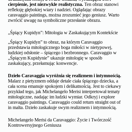
cierpienie, jest niezwykle realistyczna.
Ten obraz stanowi
refleksję głębokiej wiary i nadziei. Oglądając obrazy
caravaggio paintings, można zrozumieć jego geniusz. Warto
zwrócić uwagę na symboliczne przesłanie obrazu.
„Śpiący Kupidyn”: Mitologia w Zaskakującym Kontekście
„Śpiący Kupidyn” to obraz, na którym Caravaggio
przedstawia mitologicznego boga miłości w nietypowej,
ludzkiej odsłonie – śpiącego i bezbronnego. Caravaggio w
„Śpiącym Kupidynie” ukazuje mitologię w sposób
zaskakujący, przełamując konwencje.
Dzieło Caravaggia wyróżnia się realizmem i intymnością.
Malarz z pietyzmem oddaje detale ciała śpiącego dziecka, a
cała scena emanuje spokojem i delikatnością. Jest to ciekawy
przykład tego, jak Michelangelo Merisi interpretował tematy
mitologiczne, nadając im ludzki wymiar. Odkryj i explore
caravaggio paintings. Caravaggio could return straight out of
in malta. Dzieło zaskakuje swym realizmem i intymnością.
Michelangelo Merisi da Caravaggio: Życie i Twórczość
Kontrowersyjnego Geniusza