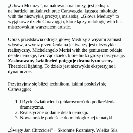
„Głowa Meduzy”, namalowana na tarczy, jest jedną z
najbardziej unikalnych prac Caravaggia, łączącą mitologię
with the niezwykłą precyzją malarską. „Głowa Meduzy” to
wyjątkowe dzieło Caravaggia, które łączy mitologię with his
mistrzowskim warsztatem artistic.
Obraz przedstawia odciętą głowę Meduzy z wężami zamiast
włosów, a wyraz przerażenia na jej twarzy jest niezwykle
realistyczny. Michelangelo Merisi with the geniuszem oddaje
detale i emocje, tworząc dzieło, które budzi grozę i fascynację.
Zastosowany światłocień potęguje dramatyzm sceny.
Theatrical lighting. To dzieło jest niezwykle ekspresyjne i
dynamiczne.
Przyjrzyjmy się bliżej technikom, jakimi posłużył się
Caravaggio:
Użycie światłocienia (chiaroscuro) do podkreślenia
dramatyzmu.
Realistyczne oddanie detali i emocji.
Nowatorskie podejście do mitologicznej tematyki.
„Święty Jan Chrzciciel” – Skromne Rozmiary, Wielka Siła