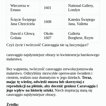
Wieczerza w
National Gallery,
1601
Emaus
Londyn
Ścięcie Świętego
Katedra Świętego
1608
Jana Chrzciciela
Jana, Valletta
Dawid z Głową
Około
Galleria
Goliata
1607
Borghese, Rzym
Czyż życie i twórczość Caravaggia nie są fascynujące?
caravaggio najsłynniejsze obrazy to kwintesencja barokowego
malarstwa.
Bez wątpienia, twórczość caravaggio zrewolucjonizowała
malarstwo. Odkryliśmy niezwykłe operowanie światłem i
cieniem, realizm oraz dramatyzm w jego dziełach.
Teraz,
mając tę wiedzę, odwiedź muzea lub skorzystaj z
reprodukcji na płótnie, aby docenić geniusz Caravaggia i
jego wpływ na historię sztuki.
Niech inspiracją staną się
caravaggio najsłynniejsze obrazy.
Źródła: