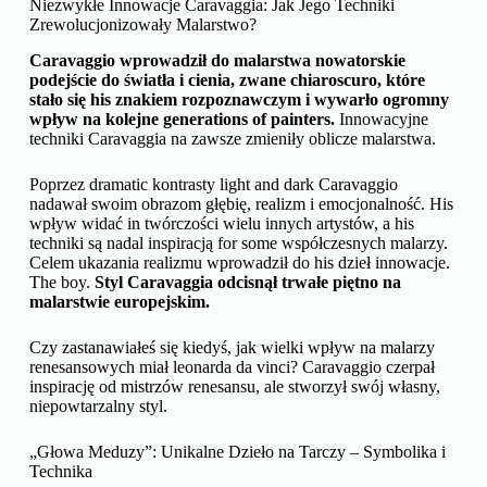
Niezwykłe Innowacje Caravaggia: Jak Jego Techniki
Zrewolucjonizowały Malarstwo?
Caravaggio wprowadził do malarstwa nowatorskie
podejście do światła i cienia, zwane chiaroscuro, które
stało się his znakiem rozpoznawczym i wywarło ogromny
wpływ na kolejne generations of painters.
Innowacyjne
techniki Caravaggia na zawsze zmieniły oblicze malarstwa.
Poprzez dramatic kontrasty light and dark Caravaggio
nadawał swoim obrazom głębię, realizm i emocjonalność. His
wpływ widać in twórczości wielu innych artystów, a his
techniki są nadal inspiracją for some współczesnych malarzy.
Celem ukazania realizmu wprowadził do his dzieł innowacje.
The boy.
Styl Caravaggia odcisnął trwałe piętno na
malarstwie europejskim.
Czy zastanawiałeś się kiedyś, jak wielki wpływ na malarzy
renesansowych miał leonarda da vinci? Caravaggio czerpał
inspirację od mistrzów renesansu, ale stworzył swój własny,
niepowtarzalny styl.
„Głowa Meduzy”: Unikalne Dzieło na Tarczy – Symbolika i
Technika