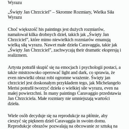
Wyrazu
„Święty Jan Chrzciciel” – Skromne Rozmiary, Wielka Siła
Wyrazu
Choć większość his paintings jest dużych rozmiarów,
namalował kilka drobnych dzieł, takich jak „Święty Jan
Chrzciciel”, które mimo niewielkich rozmiarów emanują
wielką siłą wyrazu. Nawet małe dzieła Caravaggia, takie jak
„Święty Jan Chrzciciel”, zachwycają their dramatic ekspresją i
realizmem.
Artysta potrafił skupić się na emocjach i psychologii postaci, a
także mistrzowsko operować light and dark, co sprawia, że
even niewielki obraz robi ogromne wrażenie. Święty jan
chrzciciel jest doskonałym przykładem tego, jak Michelangelo
Merisi potrafił tworzyć dzieła o wielkiej sile wyrazu, even na
małej powierzchni. In many paintings Caravaggio przedstawia
Jan Chrzciciela. Małe rozmiary nie umniejszają wartości
dzieła.
Wiele osób decyduje się na reprodukcje na płótnie, aby
cieszyć się pięknem dzieł Caravaggia in swoim domu.
Reprodukcje obrazów pozwalają na obcowanie ze sztuką na