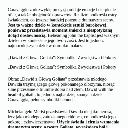
Caravaggio z niezwykłą precyzją oddaje emocje i cierpienie
ofiar, a także obojętność oprawców. Realizm podkreśla ostry
światłocień, co jeszcze bardziej potęguje dramatyzm sceny.
Jest to ważne dzieło w kontekście sztuki barokowej,
ponieważ przedstawia moment śmierci z niespotykaną
dotąd dosłownością.
Beheading john the baptist jest ważnym
dziełem w kontekście jego twórczości. Jest to jedno z
najmocniejszych dzieł w dorobku malarza.
„Dawid z Głową Goliata”: Symbolika Zwycięstwa i Pokory
„Dawid z Głową Goliata”: Symbolika Zwycięstwa i Pokory
Obraz „Dawid z Głową Goliata” przedstawia młodego
Dawida trzymającego głowę pokonanego olbrzyma, niosąc
silne przesłanie o triumfie dobra nad złem. Dawid with the
head of goliath, to jedno z najbardziej znanych dzieł
Caravaggia, pełne symboliki i emocji.
Michelangelo Merisi przedstawia Dawida nie jako herosa,
lecz jako młodego, zatroskanego chłopca, co podkreśla jego
pokorę i człowieczeństwo.
Użycie światła i cienia wzmacnia
dramatyzm sceny, a twarz Goliata, wyrażająca ból i