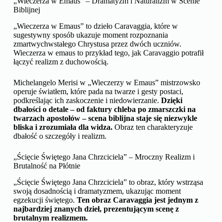
„Wieczerza w Emaus” – Dramatyzm i Naturalizm w Scenie
Biblijnej
„Wieczerza w Emaus” to dzieło Caravaggia, które w
sugestywny sposób ukazuje moment rozpoznania
zmartwychwstałego Chrystusa przez dwóch uczniów.
Wieczerza w emaus to przykład tego, jak Caravaggio potrafił
łączyć realizm z duchowością.
Michelangelo Merisi w „Wieczerzy w Emaus” mistrzowsko
operuje światłem, które pada na twarze i gesty postaci,
podkreślając ich zaskoczenie i niedowierzanie.
Dzięki
dbałości o detale – od faktury chleba po zmarszczki na
twarzach apostołów – scena biblijna staje się niezwykle
bliska i zrozumiała dla widza.
Obraz ten charakteryzuje
dbałość o szczegóły i realizm.
„Ścięcie Świętego Jana Chrzciciela” – Mroczny Realizm i
Brutalność na Płótnie
„Ścięcie Świętego Jana Chrzciciela” to obraz, który wstrząsa
swoją dosadnością i dramatyzmem, ukazując moment
egzekucji świętego.
Ten obraz Caravaggia jest jednym z
najbardziej znanych dzieł, prezentującym scenę z
brutalnym realizmem.