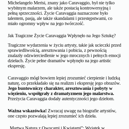
Michelangelo Merisi, znany jako Caravaggio, był nie tylko
wybitnym malarzem, ale także postacią kontrowersyjną i
pełną sprzeczności. Życie Caravaggia naznaczone było
talentem, pasją, ale także skandalami i przestępstwami, co
miało ogromny wpływ na jego twórczość.
Jak Tragiczne Życie Caravaggia Wpłynęło na Jego Sztukę?
Tragiczne wydarzenia w życiu artysty, takie jak ucieczki przed
sprawiedliwością, aresztowania i pobicia, z pewnością
znalazły odzwierciedlenie w jego mrocznych i pełnych emocji
dziełach. Życie pełne dramatów wpłynęło na jego artistic
ekspresję.
Caravaggio mógł bowiem lepiej zrozumieć cierpienie i ludzką
naturę, co przekładało się na realizm i ekspresję jego obrazów.
Jego buntowniczy charakter, aresztowania i pobyty w
więzieniu, współgrały z dramatyzmem jego malarstwa.
Przeżycia Caravaggia dodały autentyczności jego dziełom.
Ważna wskazówka!
Zwracaj uwagę na biografie artystów,
one często pozwalają lepiej zrozumieć ich dzieła.
„Martwa Natura z Owocami i Kwiatami”: Wyjątek w