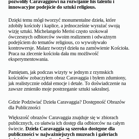
pozwoliły Caravaggiowi na rozwijanie his talentu i
innowacyjne podejście do sztuki religious.
Dzięki temu mógł tworzyć monumentalne dzieła, które
zdobiły kościoły i kaplice, a jednocześnie wyrażać swoją
wizję sztuki. Michelangelo Merisi często szokował
ówczesnych odbiorców swoim realizmem i odważnym
podejściem do tematów religious, co wywoływało
kontrowersje. Malarz tworzył dzieła na zamówienie Kościoła.
Praca na zlecenie kościoła dała mu możliwość
eksperymentowania.
Pamiętam, jak podczas wizyty w jednym z rzymskich
kościołów zobaczyłem obraz Caravaggia i byłem zdumiony,
jak realistycznie oddał emocje i detale. To doświadczenie na
zawsze zmieniło moje postrzeganie sztuki sakralnej.
Gdzie Podziwiać Dzieła Caravaggia? Dostępność Obrazów
dla Publiczności
Większość obrazów Caravaggia znajduje się w zbiorach
publicznych, co ułatwia ich dostęp dla odbiorców na całym
świecie.
Dzieła Caravaggia są szeroko dostępne dla
publiczności w najważniejszych muzeach i galeriach