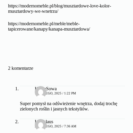
https://modernomeble.pl/blog/musztardowe-love-kolor-
musztardowy-we-wnetrzu/
https://modernomeble.pl/meble/meble-
tapicerowane/kanapy/kanapa-musztardowa/
2 komentarze
KociaSowa
19 LUTEGO, 2025 / 1:22 PM
Super pomysł na odświeżenie wnętrza, dodaj trochę
zielonych roślin i jasnych tekstyliów.
Lepiklaus
23 LUTEGO, 2025 / 7:36 AM