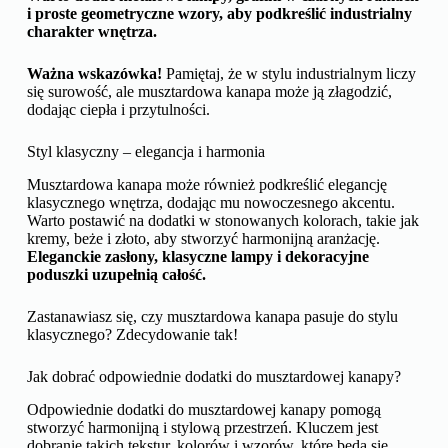
i proste geometryczne wzory, aby podkreślić industrialny
charakter wnętrza.
Ważna wskazówka!
Pamiętaj, że w stylu industrialnym liczy
się surowość, ale musztardowa kanapa może ją złagodzić,
dodając ciepła i przytulności.
Styl klasyczny – elegancja i harmonia
Musztardowa kanapa może również podkreślić elegancję
klasycznego wnętrza, dodając mu nowoczesnego akcentu.
Warto postawić na dodatki w stonowanych kolorach, takie jak
kremy, beże i złoto, aby stworzyć harmonijną aranżację.
Eleganckie zasłony, klasyczne lampy i dekoracyjne
poduszki uzupełnią całość.
Zastanawiasz się, czy musztardowa kanapa pasuje do stylu
klasycznego? Zdecydowanie tak!
Jak dobrać odpowiednie dodatki do musztardowej kanapy?
Odpowiednie dodatki do musztardowej kanapy pomogą
stworzyć harmonijną i stylową przestrzeń. Kluczem jest
dobranie takich tekstur, kolorów i wzorów, które będą się