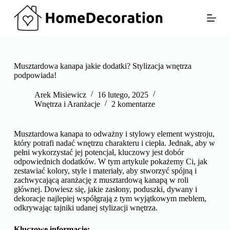
P
r
z
e
j
d
ź
Musztardowa kanapa jakie dodatki? Stylizacja wnętrza
d
podpowiada!
o
t
Arek Misiewicz
16 lutego, 2025
r
Wnętrza i Aranżacje
2 komentarze
e
ś
c
Musztardowa kanapa to odważny i stylowy element wystroju,
i
który potrafi nadać wnętrzu charakteru i ciepła. Jednak, aby w
pełni wykorzystać jej potencjał, kluczowy jest dobór
odpowiednich dodatków. W tym artykule pokażemy Ci, jak
zestawiać kolory, style i materiały, aby stworzyć spójną i
zachwycającą aranżację z musztardową kanapą w roli
głównej. Dowiesz się, jakie zasłony, poduszki, dywany i
dekoracje najlepiej współgrają z tym wyjątkowym meblem,
odkrywając tajniki udanej stylizacji wnętrza.
Kluczowe informacje: