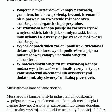
Połączenie musztardowej kanapy z szarością,
granatem, butelkową zielenią, beżami, kremami i
bielą pozwala na stworzenie różnorodnych
aranżacji, od eleganckich po przytulne.
Musztardowa kanapa pasuje do różnych stylów
wnętrzarskich, takich jak skandynawski, boho,
industrialny i klasyczny, dając szerokie możliwości
aranżacyjne.
Wybór odpowiednich zasłon, poduszek, dywanów i
dekoracji jest kluczowy dla podkreślenia piękna
musztardowej kanapy i nadania wnętrzu
charakteru.
W nowoczesnym wnętrzu musztardową kanapę
można wystylizować w minimalistycznym stylu, z
kontrastowymi akcentami lub artystycznymi
dodatkami, aby stworzyć unikalną przestrzeń.
Musztardowa kanapa jakie dodatki
Musztardowa kanapa w stylu industrialnym doskonale
współgra z surowymi elementami takimi jak metal, cegła i
ciemne drewno. Zasłony w szarościach lub czerni dopełnią
industrialny wystrój, a poduszki w neutralnych tonacjach lub z