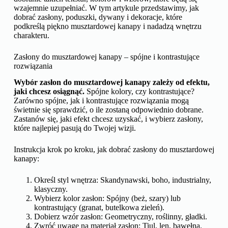
wzajemnie uzupełniać. W tym artykule przedstawimy, jak
dobrać zasłony, poduszki, dywany i dekoracje, które
podkreślą piękno musztardowej kanapy i nadadzą wnętrzu
charakteru.
Zasłony do musztardowej kanapy – spójne i kontrastujące
rozwiązania
Wybór zasłon do musztardowej kanapy zależy od efektu,
jaki chcesz osiągnąć.
Spójne kolory, czy kontrastujące?
Zarówno spójne, jak i kontrastujące rozwiązania mogą
świetnie się sprawdzić, o ile zostaną odpowiednio dobrane.
Zastanów się, jaki efekt chcesz uzyskać, i wybierz zasłony,
które najlepiej pasują do Twojej wizji.
Instrukcja krok po kroku, jak dobrać zasłony do musztardowej
kanapy:
Określ styl wnętrza: Skandynawski, boho, industrialny,
klasyczny.
Wybierz kolor zasłon: Spójny (beż, szary) lub
kontrastujący (granat, butelkowa zieleń).
Dobierz wzór zasłon: Geometryczny, roślinny, gładki.
Zwróć uwagę na materiał zasłon: Tiul, len, bawełna.