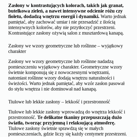
Zasłony w kontrastujących kolorach, takich jak granat,
butelkowa zieleń, a nawet intensywne odcienie różu czy
fioletu, dodadzą wnętrzu energii i dynamiki.
Warto jednak
pamiętać, aby zachować umiar i nie przesadzić z ilością
intensywnych kolorów, aby nie przytłoczyć przestrzeni.
Kontrastujące zasłony ożywią salon z musztardową kanapą.
Zasłony we wzory geometryczne lub roślinne – wyjątkowy
charakter
Zasłony we wzory geometryczne lub roślinne nadadzą
pomieszczeniu wyjątkowy charakter. Geometryczne wzory
świetnie komponują się z nowoczesnymi wnętrzami,
natomiast roślinne wzory dodają wnętrzu naturalności i
świeżości. Warto jednak pamiętać, aby wzór zasłon pasował
do stylu wnętrza i nie dominował nad kanapą.
Tiulowe lub lekkie zasłony – lekkość i przestronność
Tiulowe lub lekkie zasłony wprowadzą do wnętrza lekkość i
przestronność.
Te delikatne tkaniny przepuszczają dużo
światła, tworząc przyjemną i relaksującą atmosferę.
Tiulowe zasłony świetnie sprawdzą się w małych
pomieszczeniach, gdzie liczy się każdy centymetr przestrzeni.