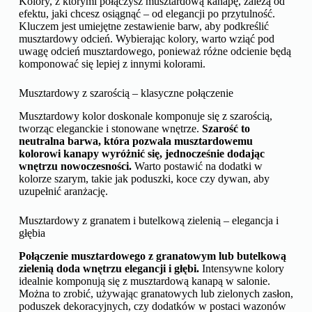
Kolory, z którymi połączysz musztardową kanapę, zależą od
efektu, jaki chcesz osiągnąć – od elegancji po przytulność.
Kluczem jest umiejętne zestawienie barw, aby podkreślić
musztardowy odcień. Wybierając kolory, warto wziąć pod
uwagę odcień musztardowego, ponieważ różne odcienie będą
komponować się lepiej z innymi kolorami.
Musztardowy z szarością – klasyczne połączenie
Musztardowy kolor doskonale komponuje się z szarością,
tworząc eleganckie i stonowane wnętrze.
Szarość to
neutralna barwa, która pozwala musztardowemu
kolorowi kanapy wyróżnić się, jednocześnie dodając
wnętrzu nowoczesności.
Warto postawić na dodatki w
kolorze szarym, takie jak poduszki, koce czy dywan, aby
uzupełnić aranżację.
Musztardowy z granatem i butelkową zielenią – elegancja i
głębia
Połączenie musztardowego z granatowym lub butelkową
zielenią doda wnętrzu elegancji i głębi.
Intensywne kolory
idealnie komponują się z musztardową kanapą w salonie.
Można to zrobić, używając granatowych lub zielonych zasłon,
poduszek dekoracyjnych, czy dodatków w postaci wazonów