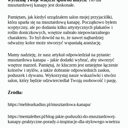
musztardowej kanapy jest doskonałe.
Pamiętam, jak kiedyś urządzałem salon mojej przyjaciółki,
która uparła się na musztardową kanapę. Początkowo byłem
sceptyczny, ale po dodaniu kilku artystycznych plakatów i
roślin doniczkowych, wnętrze nabrało niepowtarzalnego
charakteru. To był dowód na to, że nawet najbardziej
odważny kolor może stworzyć wspaniałą aranżację.
Mamy nadzieję, że nasz artykuł odpowiedział na pytanie:
musztardowa kanapa – jakie dodatki wybrać, aby stworzyć
wnętrze marzeń. Pamiętaj, że kluczem jest umiejętne łączenie
kolorów i stylów, a także dobranie odpowiednich zasłon,
poduszek i dywanu. Wykorzystaj nasze wskazówki i stwórz
salon, który będzie odzwierciedlał Twoją osobowość i pasję.
Źródła:
https://meblearkadius.pl/musztardowa-kanapa/
https://mentalether.pl/blog-jakie-poduszki-do-musztardowej-
kanapy-praktyczne-porady-i-inspiracje-dla-stylowego-wnetrza