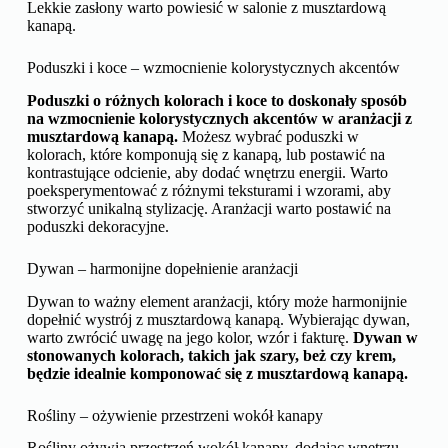
Lekkie zasłony warto powiesić w salonie z musztardową
kanapą.
Poduszki i koce – wzmocnienie kolorystycznych akcentów
Poduszki o różnych kolorach i koce to doskonały sposób
na wzmocnienie kolorystycznych akcentów w aranżacji z
musztardową kanapą.
Możesz wybrać poduszki w
kolorach, które komponują się z kanapą, lub postawić na
kontrastujące odcienie, aby dodać wnętrzu energii. Warto
poeksperymentować z różnymi teksturami i wzorami, aby
stworzyć unikalną stylizację. Aranżacji warto postawić na
poduszki dekoracyjne.
Dywan – harmonijne dopełnienie aranżacji
Dywan to ważny element aranżacji, który może harmonijnie
dopełnić wystrój z musztardową kanapą. Wybierając dywan,
warto zwrócić uwagę na jego kolor, wzór i fakturę.
Dywan w
stonowanych kolorach, takich jak szary, beż czy krem,
będzie idealnie komponować się z musztardową kanapą.
Rośliny – ożywienie przestrzeni wokół kanapy
Rośliny ożywią przestrzeń wokół kanapy, dodając wnętrzu