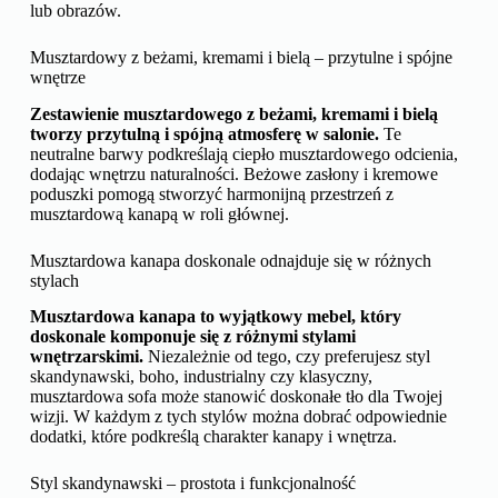
lub obrazów.
Musztardowy z beżami, kremami i bielą – przytulne i spójne
wnętrze
Zestawienie musztardowego z beżami, kremami i bielą
tworzy przytulną i spójną atmosferę w salonie.
Te
neutralne barwy podkreślają ciepło musztardowego odcienia,
dodając wnętrzu naturalności. Beżowe zasłony i kremowe
poduszki pomogą stworzyć harmonijną przestrzeń z
musztardową kanapą w roli głównej.
Musztardowa kanapa doskonale odnajduje się w różnych
stylach
Musztardowa kanapa to wyjątkowy mebel, który
doskonale komponuje się z różnymi stylami
wnętrzarskimi.
Niezależnie od tego, czy preferujesz styl
skandynawski, boho, industrialny czy klasyczny,
musztardowa sofa może stanowić doskonałe tło dla Twojej
wizji. W każdym z tych stylów można dobrać odpowiednie
dodatki, które podkreślą charakter kanapy i wnętrza.
Styl skandynawski – prostota i funkcjonalność