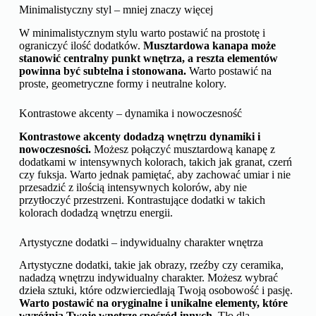
Minimalistyczny styl – mniej znaczy więcej
W minimalistycznym stylu warto postawić na prostotę i
ograniczyć ilość dodatków.
Musztardowa kanapa może
stanowić centralny punkt wnętrza, a reszta elementów
powinna być subtelna i stonowana.
Warto postawić na
proste, geometryczne formy i neutralne kolory.
Kontrastowe akcenty – dynamika i nowoczesność
Kontrastowe akcenty dodadzą wnętrzu dynamiki i
nowoczesności.
Możesz połączyć musztardową kanapę z
dodatkami w intensywnych kolorach, takich jak granat, czerń
czy fuksja. Warto jednak pamiętać, aby zachować umiar i nie
przesadzić z ilością intensywnych kolorów, aby nie
przytłoczyć przestrzeni. Kontrastujące dodatki w takich
kolorach dodadzą wnętrzu energii.
Artystyczne dodatki – indywidualny charakter wnętrza
Artystyczne dodatki, takie jak obrazy, rzeźby czy ceramika,
nadadzą wnętrzu indywidualny charakter. Możesz wybrać
dzieła sztuki, które odzwierciedlają Twoją osobowość i pasję.
Warto postawić na oryginalne i unikalne elementy, które
wyróżnią Twoje wnętrze spośród innych.
Tło dla