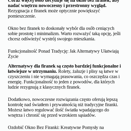
Coraz więcej osób decyduje się na okno bez firanek, aby
nadać wnętrzu nowoczesny i przestronny wygląd.
Rezygnacja z firanek może optycznie powiększyć
pomieszczenie.
Okno bez firanek to doskonały wybór dla osób ceniących
sobie prostotę i minimalizm. Warto rozważyć taką opcję, jeśli
chcesz odświeżyć wystrój swojego mieszkania.
Funkcjonalność Ponad Tradycję: Jak Alternatywy Ułatwiają
Życie
Alternatywy dla firanek są często bardziej funkcjonalne i
łatwiejsze w utrzymaniu.
Rolety, żaluzje i plisy są łatwe w
czyszczeniu i nie wymagają prasowania, co oszczędza czas i
energię. Funkcjonalność to jeden z powodów, dla których
ludzie rezygnują z klasycznych firanek.
Dodatkowo, nowoczesne rozwiązania często oferują lepszą
kontrolę nad światłem i prywatnością niż tradycyjne firanki.
Możesz łatwo regulować ilość światła wpadającego do
wnętrza i chronić się przed wzrokiem sąsiadów.
Ozdobić Okno Bez Firanki: Kreatywne Pomysły na