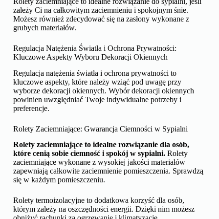
Rolety zaciemniające to idealne rozwiązanie do sypialni, jeśli
zależy Ci na całkowitym zaciemnieniu i spokojnym śnie.
Możesz również zdecydować się na zasłony wykonane z
grubych materiałów.
Regulacja Natężenia Światła i Ochrona Prywatności:
Kluczowe Aspekty Wyboru Dekoracji Okiennych
Regulacja natężenia światła i ochrona prywatności to
kluczowe aspekty, które należy wziąć pod uwagę przy
wyborze dekoracji okiennych. Wybór dekoracji okiennych
powinien uwzględniać Twoje indywidualne potrzeby i
preferencje.
Rolety Zaciemniające: Gwarancja Ciemności w Sypialni
Rolety zaciemniające to idealne rozwiązanie dla osób,
które cenią sobie ciemność i spokój w sypialni.
Rolety
zaciemniające wykonane z wysokiej jakości materiałów
zapewniają całkowite zaciemnienie pomieszczenia. Sprawdzą
się w każdym pomieszczeniu.
Rolety termoizolacyjne to dodatkowa korzyść dla osób,
którym zależy na oszczędności energii. Dzięki nim możesz
obniżyć rachunki za ogrzewanie i klimatyzację.