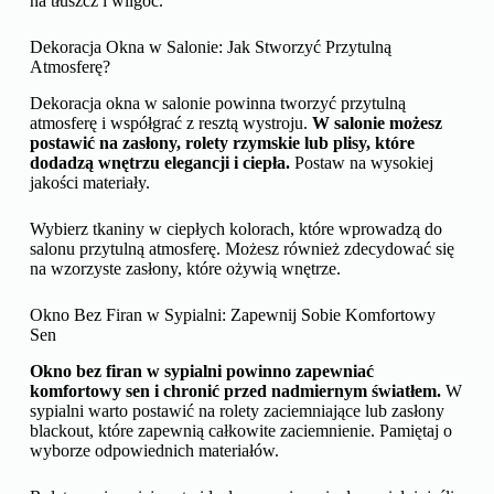
na tłuszcz i wilgoć.
Dekoracja Okna w Salonie: Jak Stworzyć Przytulną
Atmosferę?
Dekoracja okna w salonie powinna tworzyć przytulną
atmosferę i współgrać z resztą wystroju.
W salonie możesz
postawić na zasłony, rolety rzymskie lub plisy, które
dodadzą wnętrzu elegancji i ciepła.
Postaw na wysokiej
jakości materiały.
Wybierz tkaniny w ciepłych kolorach, które wprowadzą do
salonu przytulną atmosferę. Możesz również zdecydować się
na wzorzyste zasłony, które ożywią wnętrze.
Okno Bez Firan w Sypialni: Zapewnij Sobie Komfortowy
Sen
Okno bez firan w sypialni powinno zapewniać
komfortowy sen i chronić przed nadmiernym światłem.
W
sypialni warto postawić na rolety zaciemniające lub zasłony
blackout, które zapewnią całkowite zaciemnienie. Pamiętaj o
wyborze odpowiednich materiałów.