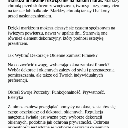
Markiza to idealne rozwiązanie na balkon i taras.
Markizy
chronią przed słońcem zewnętrznym, tworząc przyjemny cień
na tarasie lub balkonie. Markizy chronią tarasy i balkony
przed nasłonecznieniem.
Dzięki markizom możesz cieszyć się czasem spędzonym na
świeżym powietrzu, nawet w upalne dni. Stanowią one
również element dekoracyjny, który podnosi estetykę
przestrzeni.
Jak Wybrać Dekoracje Okienne Zamiast Firanek?
Na co zwrócić uwagę, wybierając okna zamiast firanek?
Wybór dekoracji okiennych zależy od stylu i przeznaczenia
pomieszczenia, ale także od Twoich indywidualnych
preferencji.
Określ Swoje Potrzeby: Funkcjonalność, Prywatność,
Estetyka
Zanim zaczniesz przeglądać pomysły na okna, zastanów się,
czego oczekujesz od dekoracji okiennych. Regulacja
natężenia światła jest ważna przy wyborze dekoracji
okiennych, podobnie jak ochrona prywatności. Ochrona
prywatności jest istotna w wyborze dekoracji okiennych,