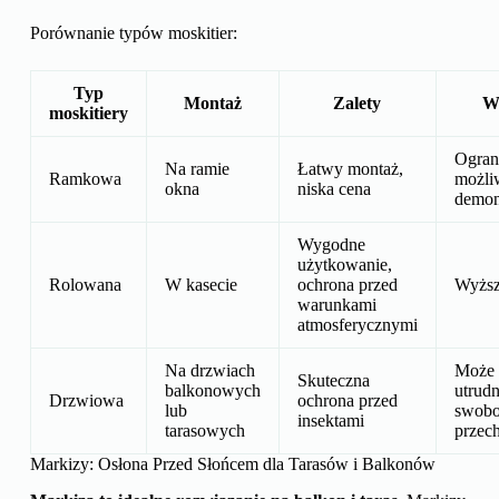
Porównanie typów moskitier:
Typ
Montaż
Zalety
W
moskitiery
Ogran
Na ramie
Łatwy montaż,
Ramkowa
możli
okna
niska cena
demon
Wygodne
użytkowanie,
Rolowana
W kasecie
ochrona przed
Wyższ
warunkami
atmosferycznymi
Na drzwiach
Może
Skuteczna
balkonowych
utrudn
Drzwiowa
ochrona przed
lub
swob
insektami
tarasowych
przec
Markizy: Osłona Przed Słońcem dla Tarasów i Balkonów