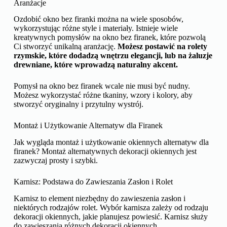
Aranżacje
Ozdobić okno bez firanki można na wiele sposobów,
wykorzystując różne style i materiały. Istnieje wiele
kreatywnych pomysłów na okno bez firanek, które pozwolą
Ci stworzyć unikalną aranżację.
Możesz postawić na rolety
rzymskie, które dodadzą wnętrzu elegancji, lub na żaluzje
drewniane, które wprowadzą naturalny akcent.
Pomysł na okno bez firanek wcale nie musi być nudny.
Możesz wykorzystać różne tkaniny, wzory i kolory, aby
stworzyć oryginalny i przytulny wystrój.
Montaż i Użytkowanie Alternatyw dla Firanek
Jak wygląda montaż i użytkowanie okiennych alternatyw dla
firanek? Montaż alternatywnych dekoracji okiennych jest
zazwyczaj prosty i szybki.
Karnisz: Podstawa do Zawieszania Zasłon i Rolet
Karnisz to element niezbędny do zawieszenia zasłon i
niektórych rodzajów rolet. Wybór karnisza zależy od rodzaju
dekoracji okiennych, jakie planujesz powiesić. Karnisz służy
do zawieszania różnych dekoracji okiennych.