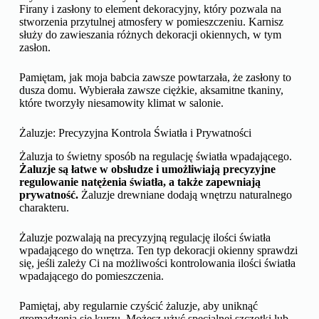
Firany i zasłony to element dekoracyjny, który pozwala na
stworzenia przytulnej atmosfery w pomieszczeniu. Karnisz
służy do zawieszania różnych dekoracji okiennych, w tym
zasłon.
Pamiętam, jak moja babcia zawsze powtarzała, że zasłony to
dusza domu. Wybierała zawsze ciężkie, aksamitne tkaniny,
które tworzyły niesamowity klimat w salonie.
Żaluzje: Precyzyjna Kontrola Światła i Prywatności
Żaluzja to świetny sposób na regulację światła wpadającego.
Żaluzje są łatwe w obsłudze i umożliwiają precyzyjne
regulowanie natężenia światła, a także zapewniają
prywatność.
Żaluzje drewniane dodają wnętrzu naturalnego
charakteru.
Żaluzje pozwalają na precyzyjną regulację ilości światła
wpadającego do wnętrza. Ten typ dekoracji okienny sprawdzi
się, jeśli zależy Ci na możliwości kontrolowania ilości światła
wpadającego do pomieszczenia.
Pamiętaj, aby regularnie czyścić żaluzje, aby uniknąć
gromadzenia się kurzu. Możesz użyć specjalnej szczotki lub