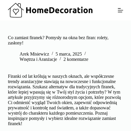
P
r
z
e
j
d
ź
Co zamiast firanek? Pomysły na okna bez firan: rolety,
d
zasłony!
o
t
Arek Misiewicz
5 marca, 2025
r
Wnętrza i Aranżacje
2 komentarze
e
ś
c
Firanki od lat królują w naszych oknach, ale współczesne
i
trendy aranżacyjne stawiają na nowoczesne i funkcjonalne
rozwiązania. Szukasz alternatyw dla tradycyjnych firanek,
które lepiej wpasują się w Twój styl życia i potrzeby? W tym
artykule przyjrzymy się różnorodnym opcjom, które pozwolą
Ci odmienić wygląd Twoich okien, zapewnić odpowiednią
prywatność i kontrolę nad światłem, a także dopasować
wystrój do charakteru każdego pomieszczenia. Poznaj
inspirujące pomysły i wybierz idealne rozwiązanie zamiast
firanek!