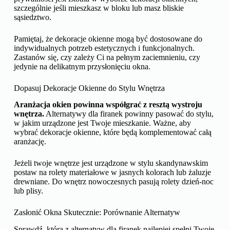
szczególnie jeśli mieszkasz w bloku lub masz bliskie
sąsiedztwo.
Pamiętaj, że dekoracje okienne mogą być dostosowane do
indywidualnych potrzeb estetycznych i funkcjonalnych.
Zastanów się, czy zależy Ci na pełnym zaciemnieniu, czy
jedynie na delikatnym przysłonięciu okna.
Dopasuj Dekoracje Okienne do Stylu Wnętrza
Aranżacja okien powinna współgrać z resztą wystroju
wnętrza.
Alternatywy dla firanek powinny pasować do stylu,
w jakim urządzone jest Twoje mieszkanie. Ważne, aby
wybrać dekoracje okienne, które będą komplementować całą
aranżację.
Jeżeli twoje wnętrze jest urządzone w stylu skandynawskim
postaw na rolety materiałowe w jasnych kolorach lub żaluzje
drewniane. Do wnętrz nowoczesnych pasują rolety dzień-noc
lub plisy.
Zasłonić Okna Skutecznie: Porównanie Alternatyw
Sprawdź, która z alternatyw dla firanek najlepiej spełni Twoje