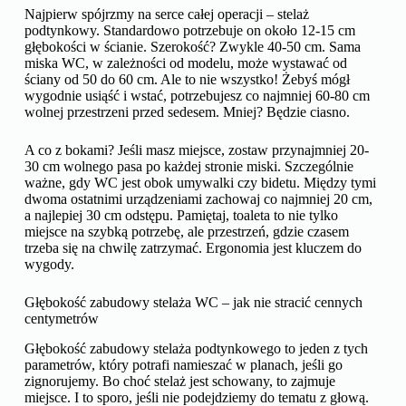
Najpierw spójrzmy na serce całej operacji – stelaż
podtynkowy. Standardowo potrzebuje on około 12-15 cm
głębokości w ścianie. Szerokość? Zwykle 40-50 cm. Sama
miska WC, w zależności od modelu, może wystawać od
ściany od 50 do 60 cm. Ale to nie wszystko! Żebyś mógł
wygodnie usiąść i wstać, potrzebujesz co najmniej 60-80 cm
wolnej przestrzeni przed sedesem. Mniej? Będzie ciasno.
A co z bokami? Jeśli masz miejsce, zostaw przynajmniej 20-
30 cm wolnego pasa po każdej stronie miski. Szczególnie
ważne, gdy WC jest obok umywalki czy bidetu. Między tymi
dwoma ostatnimi urządzeniami zachowaj co najmniej 20 cm,
a najlepiej 30 cm odstępu. Pamiętaj, toaleta to nie tylko
miejsce na szybką potrzebę, ale przestrzeń, gdzie czasem
trzeba się na chwilę zatrzymać. Ergonomia jest kluczem do
wygody.
Głębokość zabudowy stelaża WC – jak nie stracić cennych
centymetrów
Głębokość zabudowy stelaża podtynkowego to jeden z tych
parametrów, który potrafi namieszać w planach, jeśli go
zignorujemy. Bo choć stelaż jest schowany, to zajmuje
miejsce. I to sporo, jeśli nie podejdziemy do tematu z głową.