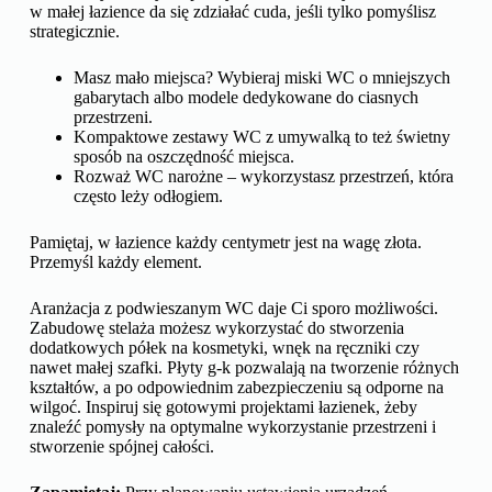
w małej łazience da się zdziałać cuda, jeśli tylko pomyślisz
strategicznie.
Masz mało miejsca? Wybieraj miski WC o mniejszych
gabarytach albo modele dedykowane do ciasnych
przestrzeni.
Kompaktowe zestawy WC z umywalką to też świetny
sposób na oszczędność miejsca.
Rozważ WC narożne – wykorzystasz przestrzeń, która
często leży odłogiem.
Pamiętaj, w łazience każdy centymetr jest na wagę złota.
Przemyśl każdy element.
Aranżacja z podwieszanym WC daje Ci sporo możliwości.
Zabudowę stelaża możesz wykorzystać do stworzenia
dodatkowych półek na kosmetyki, wnęk na ręczniki czy
nawet małej szafki. Płyty g-k pozwalają na tworzenie różnych
kształtów, a po odpowiednim zabezpieczeniu są odporne na
wilgoć. Inspiruj się gotowymi projektami łazienek, żeby
znaleźć pomysły na optymalne wykorzystanie przestrzeni i
stworzenie spójnej całości.