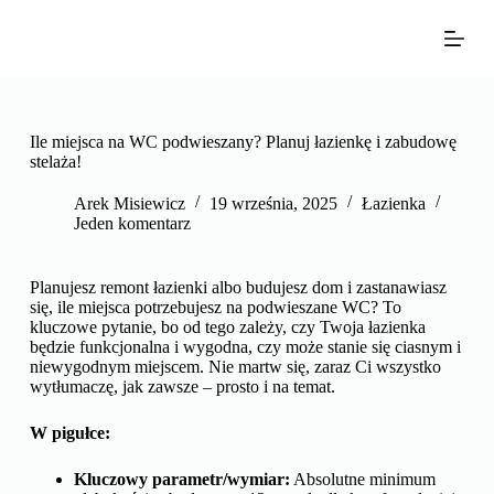
P
r
z
e
j
d
ź
Ile miejsca na WC podwieszany? Planuj łazienkę i zabudowę
d
stelaża!
o
t
Arek Misiewicz
19 września, 2025
Łazienka
r
Jeden komentarz
e
ś
c
Planujesz remont łazienki albo budujesz dom i zastanawiasz
i
się, ile miejsca potrzebujesz na podwieszane WC? To
kluczowe pytanie, bo od tego zależy, czy Twoja łazienka
będzie funkcjonalna i wygodna, czy może stanie się ciasnym i
niewygodnym miejscem. Nie martw się, zaraz Ci wszystko
wytłumaczę, jak zawsze – prosto i na temat.
W pigułce:
Kluczowy parametr/wymiar:
Absolutne minimum