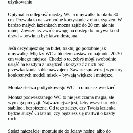
użytkowaniu.
Optymalna odległość między WC a umywalką to około 30
cm. Pozwala to na swobodne korzystanie z obu urządzeń. W
bardzo małych łazienkach można zejść do 20 cm, ale nie
mniej. Zawsze też zwróć uwagę na dostęp do umywalki od
drzwi – powinna być łatwo dostępna.
Jeśli decydujesz się na bidet, traktuj go podobnie jak
umywalkę. Między WC a bidetem zostaw co najmniej 20-30
cm wolnego miejsca. Chodzi o to, żebyś mógł swobodnie
usiąść na każdym z urządzeń i korzystać z nich bez
przeszkadzania sobie nawzajem. Zawsze sprawdzaj wymiary
konkretnych modeli misek – bywają większe i mniejsze.
Montaż stelaża podtynkowego WC – co musisz wiedzieć
Montaż podwieszanego WC to nie jest czarna magia, ale
wymaga precyzji. Najważniejsze jest, żeby wszystko było
stabilne i bezpieczne. Od tego zależy, czy Twoja łazienka
będzie służyć Ci latami, czy będziesz się martwił o każdy
ruch.
Stelaż najczęściej montuje się do ściany nośnej albo do