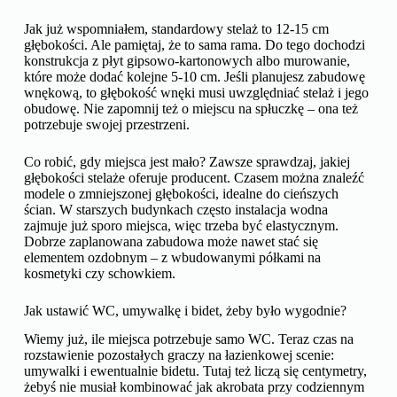
Jak już wspomniałem, standardowy stelaż to 12-15 cm
głębokości. Ale pamiętaj, że to sama rama. Do tego dochodzi
konstrukcja z płyt gipsowo-kartonowych albo murowanie,
które może dodać kolejne 5-10 cm. Jeśli planujesz zabudowę
wnękową, to głębokość wnęki musi uwzględniać stelaż i jego
obudowę. Nie zapomnij też o miejscu na spłuczkę – ona też
potrzebuje swojej przestrzeni.
Co robić, gdy miejsca jest mało? Zawsze sprawdzaj, jakiej
głębokości stelaże oferuje producent. Czasem można znaleźć
modele o zmniejszonej głębokości, idealne do cieńszych
ścian. W starszych budynkach często instalacja wodna
zajmuje już sporo miejsca, więc trzeba być elastycznym.
Dobrze zaplanowana zabudowa może nawet stać się
elementem ozdobnym – z wbudowanymi półkami na
kosmetyki czy schowkiem.
Jak ustawić WC, umywalkę i bidet, żeby było wygodnie?
Wiemy już, ile miejsca potrzebuje samo WC. Teraz czas na
rozstawienie pozostałych graczy na łazienkowej scenie:
umywalki i ewentualnie bidetu. Tutaj też liczą się centymetry,
żebyś nie musiał kombinować jak akrobata przy codziennym