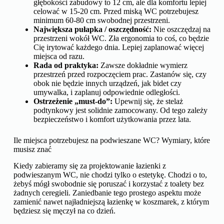
głębokości zabudowy to 12 cm, ale dla komfortu lepiej
celować w 15-20 cm. Przed miską WC potrzebujesz
minimum 60-80 cm swobodnej przestrzeni.
Największa pułapka / oszczędność:
Nie oszczędzaj na
przestrzeni wokół WC. Zła ergonomia to coś, co będzie
Cię irytować każdego dnia. Lepiej zaplanować więcej
miejsca od razu.
Rada od praktyka:
Zawsze dokładnie wymierz
przestrzeń przed rozpoczęciem prac. Zastanów się, czy
obok nie będzie innych urządzeń, jak bidet czy
umywalka, i zaplanuj odpowiednie odległości.
Ostrzeżenie „must-do”:
Upewnij się, że stelaż
podtynkowy jest solidnie zamocowany. Od tego zależy
bezpieczeństwo i komfort użytkowania przez lata.
Ile miejsca potrzebujesz na podwieszane WC? Wymiary, które
musisz znać
Kiedy zabieramy się za projektowanie łazienki z
podwieszanym WC, nie chodzi tylko o estetykę. Chodzi o to,
żebyś mógł swobodnie się poruszać i korzystać z toalety bez
żadnych ceregieli. Zaniedbanie tego prostego aspektu może
zamienić nawet najładniejszą łazienkę w koszmarek, z którym
będziesz się męczył na co dzień.