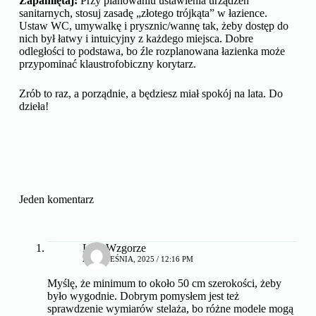
Zapamiętaj:
Przy planowaniu ustawienia urządzeń
sanitarnych, stosuj zasadę „złotego trójkąta” w łazience.
Ustaw WC, umywalkę i prysznic/wannę tak, żeby dostęp do
nich był łatwy i intuicyjny z każdego miejsca. Dobre
odległości to podstawa, bo źle rozplanowana łazienka może
przypominać klaustrofobiczny korytarz.
Zrób to raz, a porządnie, a będziesz miał spokój na lata. Do
dzieła!
Jeden komentarz
LunaWzgorze
24 WRZEŚNIA, 2025 / 12:16 PM
Myślę, że minimum to około 50 cm szerokości, żeby
było wygodnie. Dobrym pomysłem jest też
sprawdzenie wymiarów stelaża, bo różne modele mogą