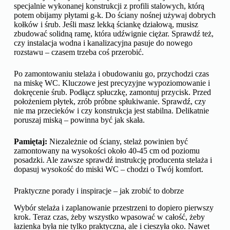
specjalnie wykonanej konstrukcji z profili stalowych, którą
potem obijamy płytami g-k. Do ściany nośnej używaj dobrych
kołków i śrub. Jeśli masz lekką ściankę działową, musisz
zbudować solidną ramę, która udźwignie ciężar. Sprawdź też,
czy instalacja wodna i kanalizacyjna pasuje do nowego
rozstawu – czasem trzeba coś przerobić.
Po zamontowaniu stelaża i obudowaniu go, przychodzi czas
na miskę WC. Kluczowe jest precyzyjne wypoziomowanie i
dokręcenie śrub. Podłącz spłuczkę, zamontuj przycisk. Przed
położeniem płytek, zrób próbne spłukiwanie. Sprawdź, czy
nie ma przecieków i czy konstrukcja jest stabilna. Delikatnie
poruszaj miską – powinna być jak skała.
Pamiętaj:
Niezależnie od ściany, stelaż powinien być
zamontowany na wysokości około 40-45 cm od poziomu
posadzki. Ale zawsze sprawdź instrukcję producenta stelaża i
dopasuj wysokość do miski WC – chodzi o Twój komfort.
Praktyczne porady i inspiracje – jak zrobić to dobrze
Wybór stelaża i zaplanowanie przestrzeni to dopiero pierwszy
krok. Teraz czas, żeby wszystko wpasować w całość, żeby
łazienka była nie tylko praktyczna, ale i cieszyła oko. Nawet