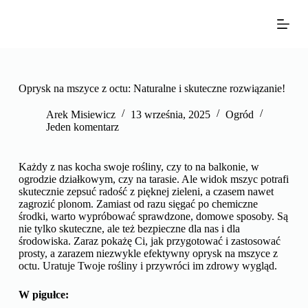
P
r
z
e
j
d
ź
Oprysk na mszyce z octu: Naturalne i skuteczne rozwiązanie!
d
o
Arek Misiewicz
13 września, 2025
Ogród
t
Jeden komentarz
r
e
ś
Każdy z nas kocha swoje rośliny, czy to na balkonie, w
c
ogrodzie działkowym, czy na tarasie. Ale widok mszyc potrafi
i
skutecznie zepsuć radość z pięknej zieleni, a czasem nawet
zagrozić plonom. Zamiast od razu sięgać po chemiczne
środki, warto wypróbować sprawdzone, domowe sposoby. Są
nie tylko skuteczne, ale też bezpieczne dla nas i dla
środowiska. Zaraz pokażę Ci, jak przygotować i zastosować
prosty, a zarazem niezwykle efektywny oprysk na mszyce z
octu. Uratuje Twoje rośliny i przywróci im zdrowy wygląd.
W pigułce: