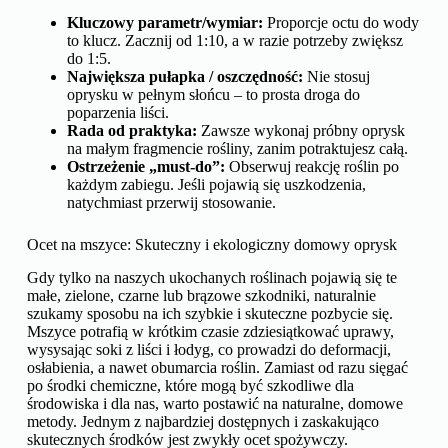
Kluczowy parametr/wymiar:
Proporcje octu do wody
to klucz. Zacznij od 1:10, a w razie potrzeby zwiększ
do 1:5.
Największa pułapka / oszczędność:
Nie stosuj
oprysku w pełnym słońcu – to prosta droga do
poparzenia liści.
Rada od praktyka:
Zawsze wykonaj próbny oprysk
na małym fragmencie rośliny, zanim potraktujesz całą.
Ostrzeżenie „must-do”:
Obserwuj reakcję roślin po
każdym zabiegu. Jeśli pojawią się uszkodzenia,
natychmiast przerwij stosowanie.
Ocet na mszyce: Skuteczny i ekologiczny domowy oprysk
Gdy tylko na naszych ukochanych roślinach pojawią się te
małe, zielone, czarne lub brązowe szkodniki, naturalnie
szukamy sposobu na ich szybkie i skuteczne pozbycie się.
Mszyce potrafią w krótkim czasie zdziesiątkować uprawy,
wysysając soki z liści i łodyg, co prowadzi do deformacji,
osłabienia, a nawet obumarcia roślin. Zamiast od razu sięgać
po środki chemiczne, które mogą być szkodliwe dla
środowiska i dla nas, warto postawić na naturalne, domowe
metody. Jednym z najbardziej dostępnych i zaskakująco
skutecznych środków jest zwykły ocet spożywczy.