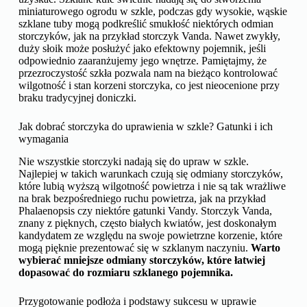
miniaturowego ogrodu w szkle, podczas gdy wysokie, wąskie
szklane tuby mogą podkreślić smukłość niektórych odmian
storczyków, jak na przykład storczyk Vanda. Nawet zwykły,
duży słoik może posłużyć jako efektowny pojemnik, jeśli
odpowiednio zaaranżujemy jego wnętrze. Pamiętajmy, że
przezroczystość szkła pozwala nam na bieżąco kontrolować
wilgotność i stan korzeni storczyka, co jest nieocenione przy
braku tradycyjnej doniczki.
Jak dobrać storczyka do uprawienia w szkle? Gatunki i ich
wymagania
Nie wszystkie storczyki nadają się do upraw w szkle.
Najlepiej w takich warunkach czują się odmiany storczyków,
które lubią wyższą wilgotność powietrza i nie są tak wrażliwe
na brak bezpośredniego ruchu powietrza, jak na przykład
Phalaenopsis czy niektóre gatunki Vandy. Storczyk Vanda,
znany z pięknych, często białych kwiatów, jest doskonałym
kandydatem ze względu na swoje powietrzne korzenie, które
mogą pięknie prezentować się w szklanym naczyniu.
Warto
wybierać mniejsze odmiany storczyków, które łatwiej
dopasować do rozmiaru szklanego pojemnika.
Przygotowanie podłoża i podstawy sukcesu w uprawie