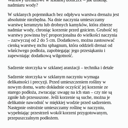
nadmiaru wody?
W szklanych pojemnikach bez odpływu warstwa drenażu jest
absolutnie niezbędna. Na dnie naczynia umieszczamy
warstwę keramzytu lub drobnych kamyków, która zbierze
nadmiar wody, chroniąc korzenie przed gniciem. Grubość tej
warstwy powinna być proporcjonalna do wielkości naczynia
– zazwyczaj od 2 do 5 cm. Dodatkowo, można zastosować
cienką warstwę mchu sphagnum, która oddzieli drenaż od
właściwego podłoża, zapobiegając jego przesiąkaniu i
zapewniając dodatkową wilgotność.
Sadzenie storczyka w szklanej aranżacji – technika i detale
Sadzenie storczyka w szklanym naczyniu wymaga
delikatności i precyzji. Przed umieszczeniem rośliny w
nowym domu, warto dokładnie oczyścić jej korzenie ze
starego podłoża, zwracając uwagę na ich stan – czy nie są
zgniłe lub przesuszone. Jeśli korzenie są suche, można je
delikatnie nawodnić w miękkiej wodzie przed sadzeniem.
Następnie ostrożnie umieszczamy roślinę w naczyniu,
wypełniając przestrzeń wokół korzeni przygotowanym,
przepuszczalnym podłożem.