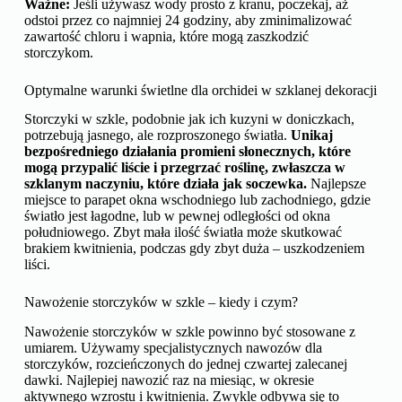
Ważne:
Jeśli używasz wody prosto z kranu, poczekaj, aż
odstoi przez co najmniej 24 godziny, aby zminimalizować
zawartość chloru i wapnia, które mogą zaszkodzić
storczykom.
Optymalne warunki świetlne dla orchidei w szklanej dekoracji
Storczyki w szkle, podobnie jak ich kuzyni w doniczkach,
potrzebują jasnego, ale rozproszonego światła.
Unikaj
bezpośredniego działania promieni słonecznych, które
mogą przypalić liście i przegrzać roślinę, zwłaszcza w
szklanym naczyniu, które działa jak soczewka.
Najlepsze
miejsce to parapet okna wschodniego lub zachodniego, gdzie
światło jest łagodne, lub w pewnej odległości od okna
południowego. Zbyt mała ilość światła może skutkować
brakiem kwitnienia, podczas gdy zbyt duża – uszkodzeniem
liści.
Nawożenie storczyków w szkle – kiedy i czym?
Nawożenie storczyków w szkle powinno być stosowane z
umiarem. Używamy specjalistycznych nawozów dla
storczyków, rozcieńczonych do jednej czwartej zalecanej
dawki. Najlepiej nawozić raz na miesiąc, w okresie
aktywnego wzrostu i kwitnienia. Zwykle odbywa się to