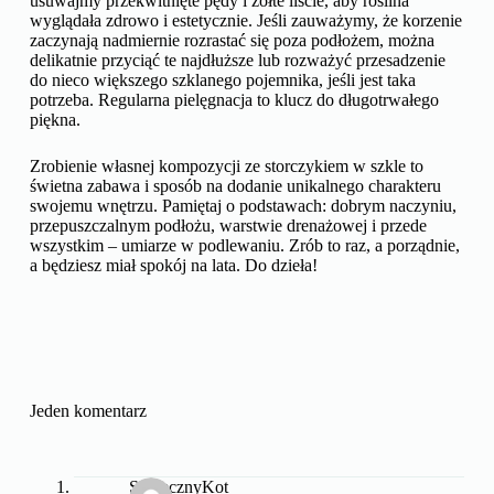
usuwajmy przekwitnięte pędy i żółte liście, aby roślina
wyglądała zdrowo i estetycznie. Jeśli zauważymy, że korzenie
zaczynają nadmiernie rozrastać się poza podłożem, można
delikatnie przyciąć te najdłuższe lub rozważyć przesadzenie
do nieco większego szklanego pojemnika, jeśli jest taka
potrzeba. Regularna pielęgnacja to klucz do długotrwałego
piękna.
Zrobienie własnej kompozycji ze storczykiem w szkle to
świetna zabawa i sposób na dodanie unikalnego charakteru
swojemu wnętrzu. Pamiętaj o podstawach: dobrym naczyniu,
przepuszczalnym podłożu, warstwie drenażowej i przede
wszystkim – umiarze w podlewaniu. Zrób to raz, a porządnie,
a będziesz miał spokój na lata. Do dzieła!
Jeden komentarz
SłonecznyKot