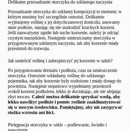
Delikatne przesadzanie storczyka do szklanego naczynia
Przesadzanie storczyka do szklanej kompozycji to moment, w
którym musimy być szczególnie ostrożni. Delikatnie
wyjmujemy roślinę z jej dotychczasowej doniczki, usuwamy
stare podłoże, starając się nie uszkodzić kruchych korzeni.
Jeśli zauważymy zgniłe lub suche korzenie, należy je odciąć
czystym narzędziem. Następnie umieszczamy storczyka w
przygotowanym szklanym naczyniu, tak aby korzenie miały
przestrzeń do rozwoju.
Jak umieścić roślinę i zabezpieczyć jej korzenie w szkle?
Po przygotowaniu drenażu i podłoża, czas na umieszczenie
storczyka. Ostrożnie wkładamy roślinę do szklanego
pojemnika, tak aby korzenie były rozłożone i miały dostęp do
powietrza. Następnie stopniowo wypełniamy przestrzeń
wokół korzeni podłożem, lekko je dociskając, ale nie ubijając
zbyt mocno.
Całość można delikatnie spryskać wodą, aby
lekko nawilżyć podłoże i pomóc roślinie zaaklimatyzować
się w nowym środowisku. Pamiętajmy, aby nie zasypywać
stożka wzrostu ani liści.
Pielęgnacja storczyka w szkle – podlewanie, światło i
nawożenie