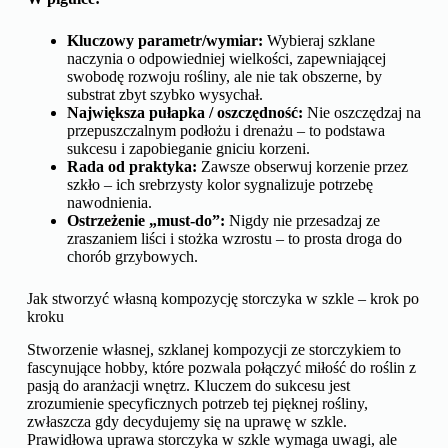
Kluczowy parametr/wymiar:
Wybieraj szklane
naczynia o odpowiedniej wielkości, zapewniającej
swobodę rozwoju rośliny, ale nie tak obszerne, by
substrat zbyt szybko wysychał.
Największa pułapka / oszczędność:
Nie oszczędzaj na
przepuszczalnym podłożu i drenażu – to podstawa
sukcesu i zapobieganie gniciu korzeni.
Rada od praktyka:
Zawsze obserwuj korzenie przez
szkło – ich srebrzysty kolor sygnalizuje potrzebę
nawodnienia.
Ostrzeżenie „must-do”:
Nigdy nie przesadzaj ze
zraszaniem liści i stożka wzrostu – to prosta droga do
chorób grzybowych.
Jak stworzyć własną kompozycję storczyka w szkle – krok po
kroku
Stworzenie własnej, szklanej kompozycji ze storczykiem to
fascynujące hobby, które pozwala połączyć miłość do roślin z
pasją do aranżacji wnętrz. Kluczem do sukcesu jest
zrozumienie specyficznych potrzeb tej pięknej rośliny,
zwłaszcza gdy decydujemy się na uprawę w szkle.
Prawidłowa uprawa storczyka w szkle wymaga uwagi, ale