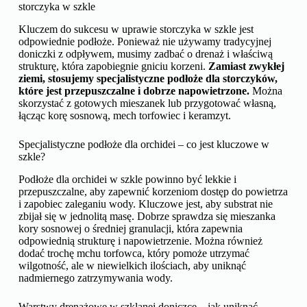
storczyka w szkle
Kluczem do sukcesu w uprawie storczyka w szkle jest
odpowiednie podłoże. Ponieważ nie używamy tradycyjnej
doniczki z odpływem, musimy zadbać o drenaż i właściwą
strukturę, która zapobiegnie gniciu korzeni.
Zamiast zwykłej
ziemi, stosujemy specjalistyczne podłoże dla storczyków,
które jest przepuszczalne i dobrze napowietrzone.
Można
skorzystać z gotowych mieszanek lub przygotować własną,
łącząc korę sosnową, mech torfowiec i keramzyt.
Specjalistyczne podłoże dla orchidei – co jest kluczowe w
szkle?
Podłoże dla orchidei w szkle powinno być lekkie i
przepuszczalne, aby zapewnić korzeniom dostęp do powietrza
i zapobiec zaleganiu wody. Kluczowe jest, aby substrat nie
zbijał się w jednolitą masę. Dobrze sprawdza się mieszanka
kory sosnowej o średniej granulacji, która zapewnia
odpowiednią strukturę i napowietrzenie. Można również
dodać trochę mchu torfowca, który pomoże utrzymać
wilgotność, ale w niewielkich ilościach, aby uniknąć
nadmiernego zatrzymywania wody.
Warstwy drenażowe w szklanej doniczce – jak uniknąć