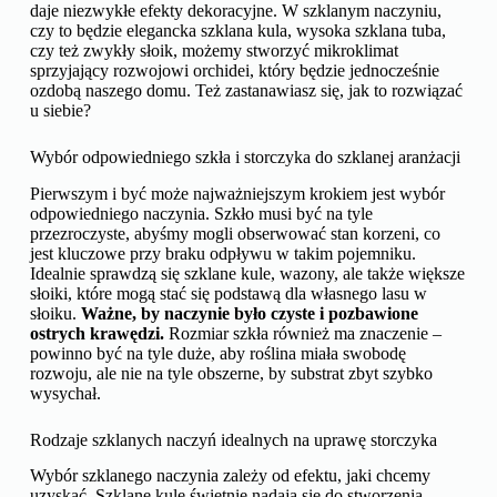
daje niezwykłe efekty dekoracyjne. W szklanym naczyniu,
czy to będzie elegancka szklana kula, wysoka szklana tuba,
czy też zwykły słoik, możemy stworzyć mikroklimat
sprzyjający rozwojowi orchidei, który będzie jednocześnie
ozdobą naszego domu. Też zastanawiasz się, jak to rozwiązać
u siebie?
Wybór odpowiedniego szkła i storczyka do szklanej aranżacji
Pierwszym i być może najważniejszym krokiem jest wybór
odpowiedniego naczynia. Szkło musi być na tyle
przezroczyste, abyśmy mogli obserwować stan korzeni, co
jest kluczowe przy braku odpływu w takim pojemniku.
Idealnie sprawdzą się szklane kule, wazony, ale także większe
słoiki, które mogą stać się podstawą dla własnego lasu w
słoiku.
Ważne, by naczynie było czyste i pozbawione
ostrych krawędzi.
Rozmiar szkła również ma znaczenie –
powinno być na tyle duże, aby roślina miała swobodę
rozwoju, ale nie na tyle obszerne, by substrat zbyt szybko
wysychał.
Rodzaje szklanych naczyń idealnych na uprawę storczyka
Wybór szklanego naczynia zależy od efektu, jaki chcemy
uzyskać. Szklane kule świetnie nadają się do stworzenia