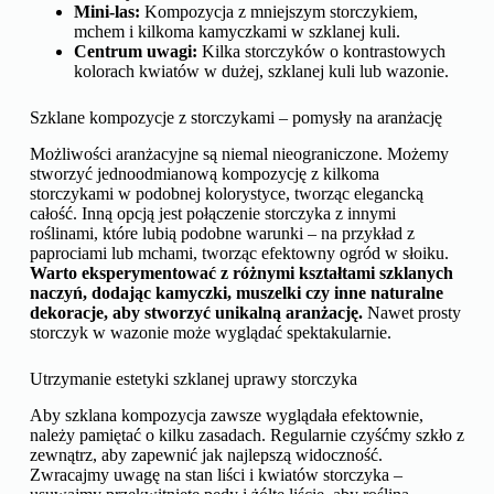
Mini-las:
Kompozycja z mniejszym storczykiem,
mchem i kilkoma kamyczkami w szklanej kuli.
Centrum uwagi:
Kilka storczyków o kontrastowych
kolorach kwiatów w dużej, szklanej kuli lub wazonie.
Szklane kompozycje z storczykami – pomysły na aranżację
Możliwości aranżacyjne są niemal nieograniczone. Możemy
stworzyć jednoodmianową kompozycję z kilkoma
storczykami w podobnej kolorystyce, tworząc elegancką
całość. Inną opcją jest połączenie storczyka z innymi
roślinami, które lubią podobne warunki – na przykład z
paprociami lub mchami, tworząc efektowny ogród w słoiku.
Warto eksperymentować z różnymi kształtami szklanych
naczyń, dodając kamyczki, muszelki czy inne naturalne
dekoracje, aby stworzyć unikalną aranżację.
Nawet prosty
storczyk w wazonie może wyglądać spektakularnie.
Utrzymanie estetyki szklanej uprawy storczyka
Aby szklana kompozycja zawsze wyglądała efektownie,
należy pamiętać o kilku zasadach. Regularnie czyśćmy szkło z
zewnątrz, aby zapewnić jak najlepszą widoczność.
Zwracajmy uwagę na stan liści i kwiatów storczyka –