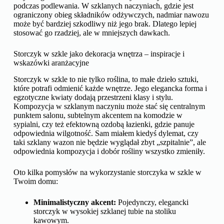
podczas podlewania. W szklanych naczyniach, gdzie jest
ograniczony obieg składników odżywczych, nadmiar nawozu
może być bardziej szkodliwy niż jego brak. Dlatego lepiej
stosować go rzadziej, ale w mniejszych dawkach.
Storczyk w szkle jako dekoracja wnętrza – inspiracje i
wskazówki aranżacyjne
Storczyk w szkle to nie tylko roślina, to małe dzieło sztuki,
które potrafi odmienić każde wnętrze. Jego elegancka forma i
egzotyczne kwiaty dodają przestrzeni klasy i stylu.
Kompozycja w szklanym naczyniu może stać się centralnym
punktem salonu, subtelnym akcentem na komodzie w
sypialni, czy też efektowną ozdobą łazienki, gdzie panuje
odpowiednia wilgotność. Sam miałem kiedyś dylemat, czy
taki szklany wazon nie będzie wyglądał zbyt „szpitalnie”, ale
odpowiednia kompozycja i dobór rośliny wszystko zmieniły.
Oto kilka pomysłów na wykorzystanie storczyka w szkle w
Twoim domu:
Minimalistyczny akcent:
Pojedynczy, elegancki
storczyk w wysokiej szklanej tubie na stoliku
kawowym.