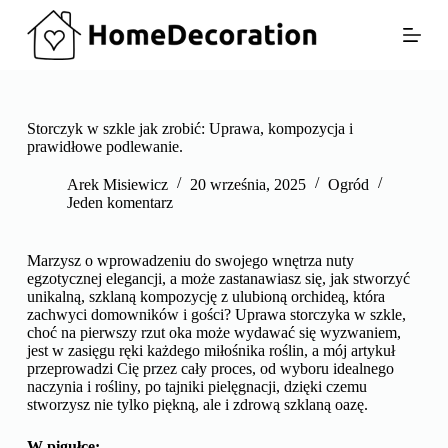
P
r
z
e
j
d
ź
Storczyk w szkle jak zrobić: Uprawa, kompozycja i
d
prawidłowe podlewanie.
o
t
Arek Misiewicz
20 września, 2025
Ogród
r
Jeden komentarz
e
ś
c
Marzysz o wprowadzeniu do swojego wnętrza nuty
i
egzotycznej elegancji, a może zastanawiasz się, jak stworzyć
unikalną, szklaną kompozycję z ulubioną orchideą, która
zachwyci domowników i gości? Uprawa storczyka w szkle,
choć na pierwszy rzut oka może wydawać się wyzwaniem,
jest w zasięgu ręki każdego miłośnika roślin, a mój artykuł
przeprowadzi Cię przez cały proces, od wyboru idealnego
naczynia i rośliny, po tajniki pielęgnacji, dzięki czemu
stworzysz nie tylko piękną, ale i zdrową szklaną oazę.
W pigułce: