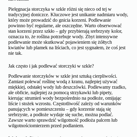
Pielęgnacja storczyka w szkle różni się nieco od tej w
tradycyjnej doniczce. Kluczowe jest unikanie nadmiaru wody,
który może prowadzić do gnicia korzeni. Podlewanie
powinno być regularne, ale oszczędne. Warto obserwować
stan korzeni przez szkło – gdy przybierają srebrzysty kolor,
oznacza to, że roślina potrzebuje wody. Zbyt intensywne
podlewanie może skutkować pojawieniem się żółtych
kwiatów lub plamek na liściach, co jest sygnałem, że coś jest
nie tak.
Jak często i jak podlewać storczyki w szkle?
Podlewanie storczyków w szkle jest sztuką cierpliwości.
Zamiast polewać roślinę wodą z kranu, najlepiej używać
miękkiej, odstałej wody lub deszczówki. Podlewamy rzadko,
ale obficie, najlepiej za pomocą strzykawki lub pipety,
kierując strumień wody bezpośrednio na podłoże, omijając
liście i stożek wzrostu. Częstotliwość zależy od warunków
panujących w pomieszczeniu – gdy korzenie stają się
srebrzyste, a podłoże wydaje się suche, można podlać.
Zawsze warto sprawdzić wilgotność podłoża palcem lub
wilgotnościomierzem przed podlaniem.