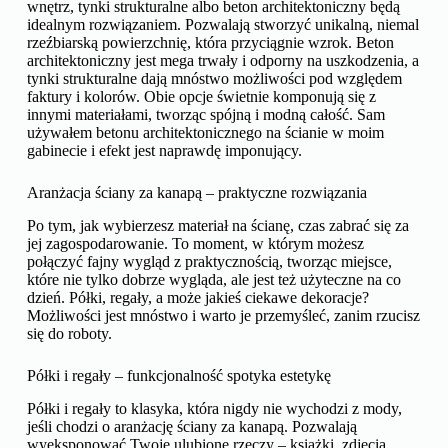
wnętrz, tynki strukturalne albo beton architektoniczny będą
idealnym rozwiązaniem. Pozwalają stworzyć unikalną, niemal
rzeźbiarską powierzchnię, która przyciągnie wzrok. Beton
architektoniczny jest mega trwały i odporny na uszkodzenia, a
tynki strukturalne dają mnóstwo możliwości pod względem
faktury i kolorów. Obie opcje świetnie komponują się z
innymi materiałami, tworząc spójną i modną całość. Sam
używałem betonu architektonicznego na ścianie w moim
gabinecie i efekt jest naprawdę imponujący.
Aranżacja ściany za kanapą – praktyczne rozwiązania
Po tym, jak wybierzesz materiał na ścianę, czas zabrać się za
jej zagospodarowanie. To moment, w którym możesz
połączyć fajny wygląd z praktycznością, tworząc miejsce,
które nie tylko dobrze wygląda, ale jest też użyteczne na co
dzień. Półki, regały, a może jakieś ciekawe dekoracje?
Możliwości jest mnóstwo i warto je przemyśleć, zanim rzucisz
się do roboty.
Półki i regały – funkcjonalność spotyka estetykę
Półki i regały to klasyka, która nigdy nie wychodzi z mody,
jeśli chodzi o aranżację ściany za kanapą. Pozwalają
wyeksponować Twoje ulubione rzeczy – książki, zdjęcia,