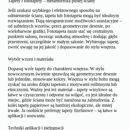
Tapety i fototapety – metamorfoza pustej ściany
Jeśli szukasz szybkiego i efektownego sposobu na
odmienienie ściany, tapeta lub fototapeta mogą być idealnym
rozwiązaniem. Dają nieograniczone możliwości aranżacyjne –
od subtelnych wzorów, przez geometryczne desenie, po
wielobarwne grafiki. Fototapeta może stać się centralnym
punktem salonu, tworząc unikalną atmosferę i dodając głębi
przestrzeni, szczególnie w małym salonie. Wybierając tapetę,
zwróć uwagę na jej jakość i dopasowanie do stylu wnętrza.
Wybór wzoru i materiału
Dopasuj wzór tapety do charakteru wnętrza. W stylu
nowoczesnym świetnie sprawdzą się geometryczne desenie
lub jednolite, stonowane kolory. Wnętrza w stylu boho mogą
zyskać na uroku dzięki tapetom z motywami roślinnymi lub
etnicznymi. Ważny jest też materiał – tapety winylowe są
łatwe w czyszczeniu i odporne na wilgoć, co jest idealne do
miejsc, gdzie ściana może być narażona na zabrudzenia. Z
kolei tapety papierowe są bardziej ekologiczne, ale mniej
trwałe. Ja osobiście preferuję tapety fizelinowe – są łatwe w
aplikacji i usuwaniu.
Techniki aplikacji i pielęgnacji