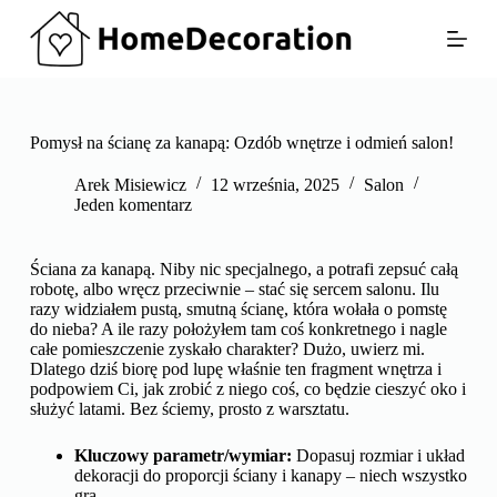
P
r
z
e
j
d
ź
Pomysł na ścianę za kanapą: Ozdób wnętrze i odmień salon!
d
o
Arek Misiewicz
12 września, 2025
Salon
t
Jeden komentarz
r
e
ś
Ściana za kanapą. Niby nic specjalnego, a potrafi zepsuć całą
c
robotę, albo wręcz przeciwnie – stać się sercem salonu. Ilu
i
razy widziałem pustą, smutną ścianę, która wołała o pomstę
do nieba? A ile razy położyłem tam coś konkretnego i nagle
całe pomieszczenie zyskało charakter? Dużo, uwierz mi.
Dlatego dziś biorę pod lupę właśnie ten fragment wnętrza i
podpowiem Ci, jak zrobić z niego coś, co będzie cieszyć oko i
służyć latami. Bez ściemy, prosto z warsztatu.
Kluczowy parametr/wymiar:
Dopasuj rozmiar i układ
dekoracji do proporcji ściany i kanapy – niech wszystko
gra.