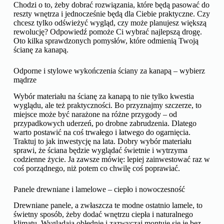
Chodzi o to, żeby dobrać rozwiązania, które będą pasować do
reszty wnętrza i jednocześnie będą dla Ciebie praktyczne. Czy
chcesz tylko odświeżyć wygląd, czy może planujesz większą
rewolucję? Odpowiedź pomoże Ci wybrać najlepszą drogę.
Oto kilka sprawdzonych pomysłów, które odmienią Twoją
ścianę za kanapą.
Odporne i stylowe wykończenia ściany za kanapą – wybierz
mądrze
Wybór materiału na ścianę za kanapą to nie tylko kwestia
wyglądu, ale też praktyczności. Bo przyznajmy szczerze, to
miejsce może być narażone na różne przygody – od
przypadkowych uderzeń, po drobne zabrudzenia. Dlatego
warto postawić na coś trwałego i łatwego do ogarnięcia.
Traktuj to jak inwestycję na lata. Dobry wybór materiału
sprawi, że ściana będzie wyglądać świetnie i wytrzyma
codzienne życie. Ja zawsze mówię: lepiej zainwestować raz w
coś porządnego, niż potem co chwilę coś poprawiać.
Panele drewniane i lamelowe – ciepło i nowoczesność
Drewniane panele, a zwłaszcza te modne ostatnio lamele, to
świetny sposób, żeby dodać wnętrzu ciepła i naturalnego
klimatu. Wyglądają obłędnie i zazwyczaj montuje się je bez