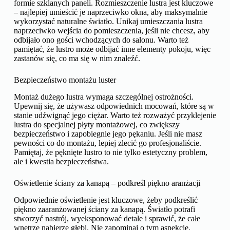
formie szklanych paneli. Rozmieszczenie lustra jest kluczowe
– najlepiej umieścić je naprzeciwko okna, aby maksymalnie
wykorzystać naturalne światło. Unikaj umieszczania lustra
naprzeciwko wejścia do pomieszczenia, jeśli nie chcesz, aby
odbijało ono gości wchodzących do salonu. Warto też
pamiętać, że lustro może odbijać inne elementy pokoju, więc
zastanów się, co ma się w nim znaleźć.
Bezpieczeństwo montażu luster
Montaż dużego lustra wymaga szczególnej ostrożności.
Upewnij się, że używasz odpowiednich mocowań, które są w
stanie udźwignąć jego ciężar. Warto też rozważyć przyklejenie
lustra do specjalnej płyty montażowej, co zwiększy
bezpieczeństwo i zapobiegnie jego pękaniu. Jeśli nie masz
pewności co do montażu, lepiej zlecić go profesjonaliście.
Pamiętaj, że pęknięte lustro to nie tylko estetyczny problem,
ale i kwestia bezpieczeństwa.
Oświetlenie ściany za kanapą – podkreśl piękno aranżacji
Odpowiednie oświetlenie jest kluczowe, żeby podkreślić
piękno zaaranżowanej ściany za kanapą. Światło potrafi
stworzyć nastrój, wyeksponować detale i sprawić, że całe
wnętrze nabierze głębi. Nie zapominaj o tym aspekcie,