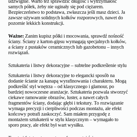
udźwignie. Warto też sprawdzić długość i wytrzymałość
samych półek, żeby nie uginały się pod ciężarem.
Bezpieczeństwo to podstawa, zwłaszcza jeśli masz dzieci. Ja
zawsze używam solidnych kołków rozporowych, nawet do
pozornie lekkich konstrukcji.
Ważne:
Zanim kupisz półki i mocowania, sprawdź nośność
ściany. Ściany z karton-gipsu wymagają specjalnych kołków,
a ściany z pustaków ceramicznych lub gazobetonu – innych
rozwiązań.
Sztukateria i listwy dekoracyjne – subtelne podkreślenie stylu
Sztukateria i listwy dekoracyjne to elegancki sposób na
dodanie ścianie za kanapą wyrafinowania i charakteru. Mogą
podkreślić styl wnętrza – od klasycznego i glamour, po
bardziej nowoczesne aranżacje. Sztukateria pozwala stworzyć
ciekawe ramowanie obrazów, luster, a nawet całych
fragmentów ściany, dodając głębi i tekstury. To rozwiązanie
wymaga precyzji i cierpliwości podczas montażu, ale efekt
końcowy potrafi zaskoczyć. Sam miałem przygodę z
montażem sztukaterii w stylu klasycznym – wymagało to
sporo pracy, ale efekt był wart wysiłku.