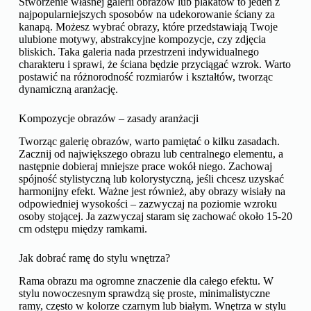
Stworzenie własnej galerii obrazów lub plakatów to jeden z
najpopularniejszych sposobów na udekorowanie ściany za
kanapą. Możesz wybrać obrazy, które przedstawiają Twoje
ulubione motywy, abstrakcyjne kompozycje, czy zdjęcia
bliskich. Taka galeria nada przestrzeni indywidualnego
charakteru i sprawi, że ściana będzie przyciągać wzrok. Warto
postawić na różnorodność rozmiarów i kształtów, tworząc
dynamiczną aranżację.
Kompozycje obrazów – zasady aranżacji
Tworząc galerię obrazów, warto pamiętać o kilku zasadach.
Zacznij od największego obrazu lub centralnego elementu, a
następnie dobieraj mniejsze prace wokół niego. Zachowaj
spójność stylistyczną lub kolorystyczną, jeśli chcesz uzyskać
harmonijny efekt. Ważne jest również, aby obrazy wisiały na
odpowiedniej wysokości – zazwyczaj na poziomie wzroku
osoby stojącej. Ja zazwyczaj staram się zachować około 15-20
cm odstępu między ramkami.
Jak dobrać ramę do stylu wnętrza?
Rama obrazu ma ogromne znaczenie dla całego efektu. W
stylu nowoczesnym sprawdzą się proste, minimalistyczne
ramy, często w kolorze czarnym lub białym. Wnętrza w stylu