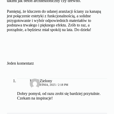
takimi jak beton architektoniczny czy drewno.
Pamiętaj, że kluczem do udanej aranżacji ściany za kanapą
jest połączenie estetyki z funkcjonalnością, a solidne
przygotowanie i wybór odpowiednich materiałów to
podstawa trwałego i pięknego efektu. Zrób to raz, a
porządnie, a będziesz miał spokój na lata. Do dzieła!
Jeden komentarz
KotekZielony
17 WRZEŚNIA, 2025 / 2:18 PM
Dobry pomysł, od razu zrobi się bardziej przytulnie.
Czekam na inspiracje!