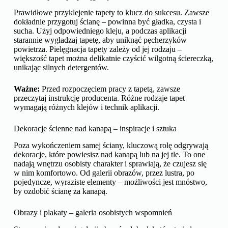
Prawidłowe przyklejenie tapety to klucz do sukcesu. Zawsze
dokładnie przygotuj ścianę – powinna być gładka, czysta i
sucha. Użyj odpowiedniego kleju, a podczas aplikacji
starannie wygładzaj tapetę, aby uniknąć pęcherzyków
powietrza. Pielęgnacja tapety zależy od jej rodzaju –
większość tapet można delikatnie czyścić wilgotną ściereczką,
unikając silnych detergentów.
Ważne:
Przed rozpoczęciem pracy z tapetą, zawsze
przeczytaj instrukcję producenta. Różne rodzaje tapet
wymagają różnych klejów i technik aplikacji.
Dekoracje ścienne nad kanapą – inspiracje i sztuka
Poza wykończeniem samej ściany, kluczową rolę odgrywają
dekoracje, które powiesisz nad kanapą lub na jej tle. To one
nadają wnętrzu osobisty charakter i sprawiają, że czujesz się
w nim komfortowo. Od galerii obrazów, przez lustra, po
pojedyncze, wyraziste elementy – możliwości jest mnóstwo,
by ozdobić ścianę za kanapą.
Obrazy i plakaty – galeria osobistych wspomnień