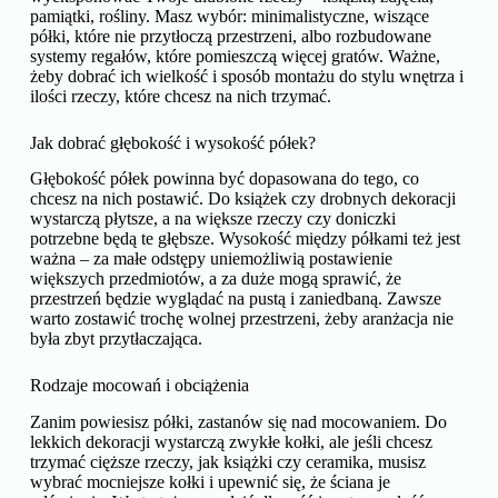
pamiątki, rośliny. Masz wybór: minimalistyczne, wiszące
półki, które nie przytłoczą przestrzeni, albo rozbudowane
systemy regałów, które pomieszczą więcej gratów. Ważne,
żeby dobrać ich wielkość i sposób montażu do stylu wnętrza i
ilości rzeczy, które chcesz na nich trzymać.
Jak dobrać głębokość i wysokość półek?
Głębokość półek powinna być dopasowana do tego, co
chcesz na nich postawić. Do książek czy drobnych dekoracji
wystarczą płytsze, a na większe rzeczy czy doniczki
potrzebne będą te głębsze. Wysokość między półkami też jest
ważna – za małe odstępy uniemożliwią postawienie
większych przedmiotów, a za duże mogą sprawić, że
przestrzeń będzie wyglądać na pustą i zaniedbaną. Zawsze
warto zostawić trochę wolnej przestrzeni, żeby aranżacja nie
była zbyt przytłaczająca.
Rodzaje mocowań i obciążenia
Zanim powiesisz półki, zastanów się nad mocowaniem. Do
lekkich dekoracji wystarczą zwykłe kołki, ale jeśli chcesz
trzymać cięższe rzeczy, jak książki czy ceramika, musisz
wybrać mocniejsze kołki i upewnić się, że ściana je