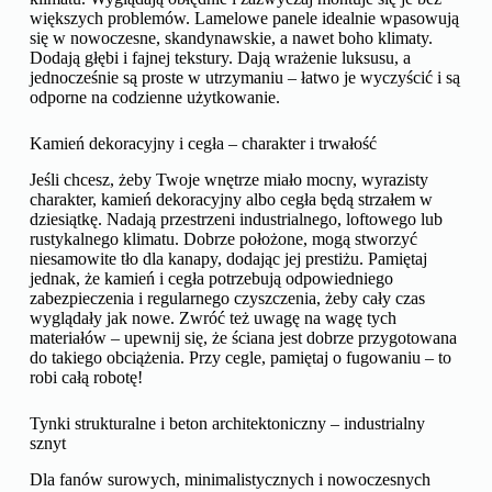
większych problemów. Lamelowe panele idealnie wpasowują
się w nowoczesne, skandynawskie, a nawet boho klimaty.
Dodają głębi i fajnej tekstury. Dają wrażenie luksusu, a
jednocześnie są proste w utrzymaniu – łatwo je wyczyścić i są
odporne na codzienne użytkowanie.
Kamień dekoracyjny i cegła – charakter i trwałość
Jeśli chcesz, żeby Twoje wnętrze miało mocny, wyrazisty
charakter, kamień dekoracyjny albo cegła będą strzałem w
dziesiątkę. Nadają przestrzeni industrialnego, loftowego lub
rustykalnego klimatu. Dobrze położone, mogą stworzyć
niesamowite tło dla kanapy, dodając jej prestiżu. Pamiętaj
jednak, że kamień i cegła potrzebują odpowiedniego
zabezpieczenia i regularnego czyszczenia, żeby cały czas
wyglądały jak nowe. Zwróć też uwagę na wagę tych
materiałów – upewnij się, że ściana jest dobrze przygotowana
do takiego obciążenia. Przy cegle, pamiętaj o fugowaniu – to
robi całą robotę!
Tynki strukturalne i beton architektoniczny – industrialny
sznyt
Dla fanów surowych, minimalistycznych i nowoczesnych