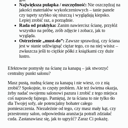
Największa pułapka / oszczędność:
Nie oszczędzaj na
jakości materiałów wykończeniowych – tanie panele
czy tapety szybko się niszczą i wyglądają kiepsko.
Lepiej zrobić raz, a porządnie.
Rada od praktyka:
Zanim nawiercisz ścianę, przyłóż
wszystko na próbę, zrób zdjęcie i zobacz, jak to
wygląda.
Ostrzeżenie „must-do”:
Zawsze sprawdzaj, czy ściana
jest w stanie udźwignąć ciężar tego, co na niej wisisz –
zwłaszcza jeśli to ciężkie półki z książkami czy duże
lustro.
Efektowne pomysły na ścianę za kanapą – jak stworzyć
centralny punkt salonu?
Masz pustą, nudną ścianę za kanapą i nie wiesz, co z nią
zrobić? Spokojnie, to częsty problem. Ale też świetna okazja,
żeby nadać swojemu salonowi pazura i zrobić z tego miejsca
coś naprawdę fajnego. Pamiętaj, że ta ściana to nie tylko tło
dla Twojej sofy, ale potencjalny bohater całego
pomieszczenia. Niezależnie od tego, czy masz mały kąt, czy
przestronny salon, odpowiednia aranżacja potrafi zdziałać
cuda. Zastanawiasz się, jak to ugryźć? Zaraz Ci pokażę.