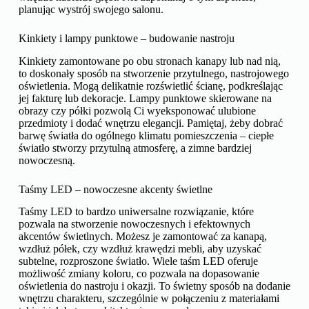
planując wystrój swojego salonu.
Kinkiety i lampy punktowe – budowanie nastroju
Kinkiety zamontowane po obu stronach kanapy lub nad nią,
to doskonały sposób na stworzenie przytulnego, nastrojowego
oświetlenia. Mogą delikatnie rozświetlić ścianę, podkreślając
jej fakturę lub dekoracje. Lampy punktowe skierowane na
obrazy czy półki pozwolą Ci wyeksponować ulubione
przedmioty i dodać wnętrzu elegancji. Pamiętaj, żeby dobrać
barwę światła do ogólnego klimatu pomieszczenia – ciepłe
światło stworzy przytulną atmosferę, a zimne bardziej
nowoczesną.
Taśmy LED – nowoczesne akcenty świetlne
Taśmy LED to bardzo uniwersalne rozwiązanie, które
pozwala na stworzenie nowoczesnych i efektownych
akcentów świetlnych. Możesz je zamontować za kanapą,
wzdłuż półek, czy wzdłuż krawędzi mebli, aby uzyskać
subtelne, rozproszone światło. Wiele taśm LED oferuje
możliwość zmiany koloru, co pozwala na dopasowanie
oświetlenia do nastroju i okazji. To świetny sposób na dodanie
wnętrzu charakteru, szczególnie w połączeniu z materiałami