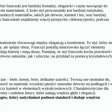
tyl francuski jest bardziej formalny, elegancki i często nawiązuje do
i materiałami. Z kolei styl prowansalski jest bardziej rustykalny,
ralnych materiałów, takich jak drewno, kamień i len, oraz bardziej
u francuskim znajdziemy więcej przepychu i dekoracyjności, podczas
z
dnalezienie równowagi między elegancją a komfortem. To styl, który ni
ny, ale spójny obraz. Francuzi potrafią mistrzowsko łączyć elementy
 historię i mają duszę. Pamiętaj, że styl francuski kocha przestrzeń 
arówno naturalne, jak i sztuczne, na przykład za pomocą kryształowych
an – biele, kremy, beże, delikatne szarości. Tworzą one neutralne tło,
wić na materiały wysokiej jakości: naturalne drewno na podłogach i 
r czy kamień w elementach wykończeniowych. Charakterystyczne dla
ymsy i ozdobne listwy, które nadają wnętrzu głębi i elegancji.
egów, który natychmiast podnosi standard i dodaje wnętrzu