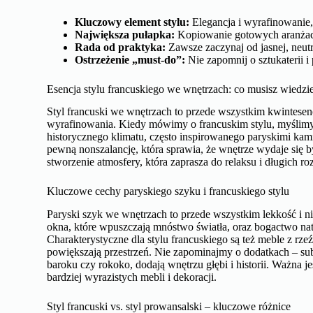
Kluczowy element stylu:
Elegancja i wyrafinowanie, 
Największa pułapka:
Kopiowanie gotowych aranżacj
Rada od praktyka:
Zawsze zaczynaj od jasnej, neutr
Ostrzeżenie „must-do”:
Nie zapomnij o sztukaterii i
Esencja stylu francuskiego we wnętrzach: co musisz wiedzi
Styl francuski we wnętrzach to przede wszystkim kwintesencja
wyrafinowania. Kiedy mówimy o francuskim stylu, myślimy o
historycznego klimatu, często inspirowanego paryskimi kamie
pewną nonszalancję, która sprawia, że wnętrze wydaje się b
stworzenie atmosfery, która zaprasza do relaksu i długich ro
Kluczowe cechy paryskiego szyku i francuskiego stylu
Paryski szyk we wnętrzach to przede wszystkim lekkość i n
okna, które wpuszczają mnóstwo światła, oraz bogactwo nat
Charakterystyczne dla stylu francuskiego są też meble z rzeź
powiększają przestrzeń. Nie zapominajmy o dodatkach – sub
baroku czy rokoko, dodają wnętrzu głębi i historii. Ważna je
bardziej wyrazistych mebli i dekoracji.
Styl francuski vs. styl prowansalski – kluczowe różnice