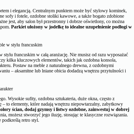
ortem i elegancją. Centralnym punktem może być stylowy kominek,
sofy i fotele, ozdobne stoliki kawowe, a także bogato zdobione
ne jest, aby salon był przestronny i dobrze oświetlony, co można
ampom.
Parkiet ułożony w jodełkę to idealne uzupełnienie podłogi w
ble w stylu francuskim
stylu francuskim w całą aranżację. Nie musisz od razu wyposażać
czy kilka kluczowych elementów, takich jak ozdobna konsola,
akteru. Postaw na meble z naturalnego drewna, z ozdobnymi
waniu – aksamitne lub lniane obicia dodadzą wnętrzu przytulności i
arakter
iego. Wysokie sufity, ozdobna sztukateria, duże okna, często z
kę – to elementy, które nadają wnętrzu niepowtarzalny, zabytkowy
lory ścian, dodaj gzymsy i listwy ozdobne, zainwestuj w dobrej
a, możesz stworzyć jego iluzję, stosując te klasyczne rozwiązania.
podkreślą retro styl.