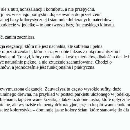
ale z nutą nonszalancji i komfortu, a nie przepychu.
i bez własnego pomysłu i dopasowania do przestrzeni.
alnej bazy kolorystycznej i starannie dobieranych materiałów.
 parkiecie w jodełkę – to one tworzą bazę francuskiego klimatu.
eć, zanim zaczniesz
 elegancji, która nie jest nachalna, ale subtelna i pełna
 przestrzeniach, które łączą w sobie luksus z nutą romantyzmu i
nicami. To styl, który ceni sobie jakość materiałów, dbałość o detale i
yć naturalnie piękne, a nie sztucznie zaaranżowane. Chodzi o
zmów, a jednocześnie jest funkcjonalna i praktyczna.
iewymuszona elegancja. Zauważysz tu często wysokie sufity, duże
uralnego drewna, na przykład w postaci parkietu ułożonego w jodełkę
bieniami, tapicerowane krzesła, a także ozdobne lustra, które optycznie
telne, ale wyraziste elementy dekoracyjne, często inspirowane epokam
st też kolorystyka – dominują jasne kolory ścian, które stanowią tło dla