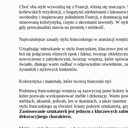
Choć oba style wywodzą się z Francji, różnią się znacząco. S
królewskich rezydencji, z bogatymi zdobieniami i luksusowym
swobodny i inspirowany południem Francji, z dominacją natu
stonowaną kolorystyką, często z akcentami lawendy. W styl
gdy prowansalski stawia na prostotę i sielskość.
Najważniejsze zasady stylu francuskiego w aranżacji wnętr
Urządzając mieszkanie w stylu francuskim, kluczowe jest o
boi się połączenia różnych epok i faktur, tworząc eklektycz
nowoczesne z zabytkowymi, tworząc wnętrza, które opowiadają
światło, dlatego warto zadbać o odpowiednie oświetlenie, z
żyrandoli i stylowych kinkietów.
Kolorystyka i materiały, które tworzą francuski styl
Podstawą francuskiego wnętrza są zazwyczaj jasne kolory ści
które pozwala wyeksponować meble i dekoracje. Warto posta
meblach, aksamit, jedwab, len w tkaninach, a także marmu
stylu francuskiego są również ściany pokryte sztukaterią, gz
Zastosowanie sztukaterii jest jednym z kluczowych zabi
dekoracyjnego charakteru.