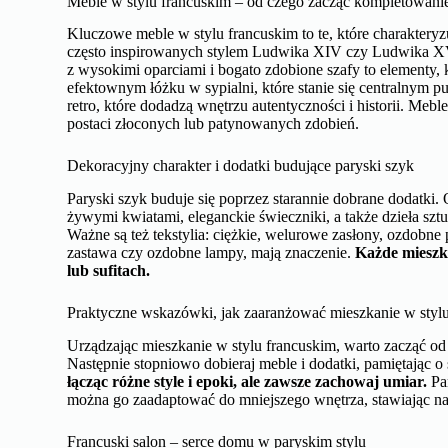
Meble w stylu francuskim – od czego zacząć kompletowani
Kluczowe meble w stylu francuskim to te, które charakteryz
często inspirowanych stylem Ludwika XIV czy Ludwika XV
z wysokimi oparciami i bogato zdobione szafy to elementy, 
efektownym łóżku w sypialni, które stanie się centralnym 
retro, które dodadzą wnętrzu autentyczności i historii. Meb
postaci złoconych lub patynowanych zdobień.
Dekoracyjny charakter i dodatki budujące paryski szyk
Paryski szyk buduje się poprzez starannie dobrane dodatki
żywymi kwiatami, eleganckie świeczniki, a także dzieła sztu
Ważne są też tekstylia: ciężkie, welurowe zasłony, ozdobne
zastawa czy ozdobne lampy, mają znaczenie.
Każde mieszka
lub sufitach.
Praktyczne wskazówki, jak zaaranżować mieszkanie w styl
Urządzając mieszkanie w stylu francuskim, warto zacząć od 
Następnie stopniowo dobieraj meble i dodatki, pamiętając o 
łącząc różne style i epoki, ale zawsze zachowaj umiar.
Pam
można go zaadaptować do mniejszego wnętrza, stawiając na j
Francuski salon – serce domu w paryskim stylu