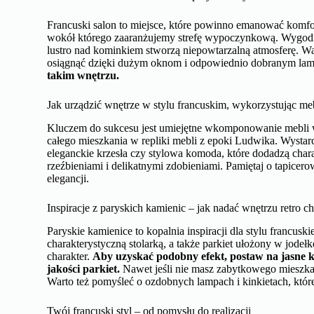
Francuski salon to miejsce, które powinno emanować komf
wokół którego zaaranżujemy strefę wypoczynkową. Wygodne 
lustro nad kominkiem stworzą niepowtarzalną atmosferę. Waż
osiągnąć dzięki dużym oknom i odpowiednio dobranym l
takim wnętrzu.
Jak urządzić wnętrze w stylu francuskim, wykorzystując me
Kluczem do sukcesu jest umiejętne wkomponowanie mebli w 
całego mieszkania w repliki mebli z epoki Ludwika. Wystar
eleganckie krzesła czy stylowa komoda, które dodadzą char
rzeźbieniami i delikatnymi zdobieniami. Pamiętaj o tapicero
elegancji.
Inspiracje z paryskich kamienic – jak nadać wnętrzu retro ch
Paryskie kamienice to kopalnia inspiracji dla stylu francusk
charakterystyczną stolarką, a także parkiet ułożony w jodeł
charakter.
Aby uzyskać podobny efekt, postaw na jasne ko
jakości parkiet.
Nawet jeśli nie masz zabytkowego mieszkani
Warto też pomyśleć o ozdobnych lampach i kinkietach, które 
Twój francuski styl – od pomysłu do realizacji