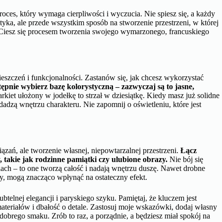
roces, który wymaga cierpliwości i wyczucia. Nie spiesz się, a każdy
etyka, ale przede wszystkim sposób na stworzenie przestrzeni, w której
. Ciesz się procesem tworzenia swojego wymarzonego, francuskiego
szczeń i funkcjonalności. Zastanów się, jak chcesz wykorzystać
ępnie wybierz bazę kolorystyczną – zazwyczaj są to jasne,
kiet ułożony w jodełkę to strzał w dziesiątkę. Kiedy masz już solidne
adzą wnętrzu charakteru. Nie zapomnij o oświetleniu, które jest
zań, ale tworzenie własnej, niepowtarzalnej przestrzeni.
Łącz
, takie jak rodzinne pamiątki czy ulubione obrazy.
Nie bój się
lach – to one tworzą całość i nadają wnętrzu duszę. Nawet drobne
y, mogą znacząco wpłynąć na ostateczny efekt.
btelnej elegancji i paryskiego szyku. Pamiętaj, że kluczem jest
eriałów i dbałość o detale. Zastosuj moje wskazówki, dodaj własny
 dobrego smaku. Zrób to raz, a porządnie, a będziesz miał spokój na