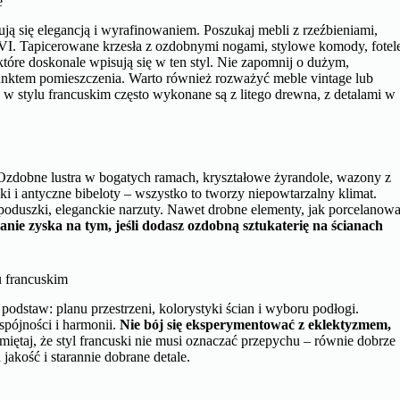
e
ują się elegancją i wyrafinowaniem. Poszukaj mebli z rzeźbieniami,
I. Tapicerowane krzesła z ozdobnymi nogami, stylowe komody, fotel
które doskonale wpisują się w ten styl. Nie zapomnij o dużym,
punktem pomieszczenia. Warto również rozważyć meble vintage lub
le w stylu francuskim często wykonane są z litego drewna, z detalami w
. Ozdobne lustra w bogatych ramach, kryształowe żyrandole, wazony z
ki i antyczne bibeloty – wszystko to tworzy niepowtarzalny klimat.
 poduszki, eleganckie narzuty. Nawet drobne elementy, jak porcelanow
nie zyska na tym, jeśli dodasz ozdobną sztukaterię na ścianach
u francuskim
podstaw: planu przestrzeni, kolorystyki ścian i wyboru podłogi.
spójności i harmonii.
Nie bój się eksperymentować z eklektyzmem,
iętaj, że styl francuski nie musi oznaczać przepychu – równie dobrze
akość i starannie dobrane detale.