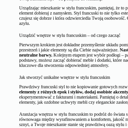
Urządzając mieszkanie w stylu francuskim, pamiętaj, że to p
element dobieraj z namysłem. Styl francuski to nie tylko est
czujesz się dobrze i która odzwierciedla Twoją osobowość
azylu.
Urządzić wnętrze w stylu francuskim – od czego zacząć
Pierwszym krokiem jest dokładne przemyślenie układu pomie
przestrzeń i jakie elementy są dla Ciebie najważniejsze.
Nast
neutralne barwy.
Kolejnym etapem jest wybór podłogi – par
podstawy, możesz zacząć dobierać meble i dodatki, które nad
kluczowe dla stworzenia odpowiedniej atmosfery.
Jak stworzyć unikalne wnętrze w stylu francuskim
Prawdziwy francuski styl to nie kopiowanie gotowych rozwią
elementy z różnych epok i stylów, dodaj osobiste akcenty
eksperymentować z fakturami i materiałami. Pamiętaj o deta
elementy, jak ozdobne uchwyty mebli czy eleganckie zasłon
Aranżacja wnętrza w stylu francuskim to podróż do świata su
równowaga między wyrafinowaniem a komfortem, jakość mat
sznyt, a Twoje mieszkanie stanie się prawdziwą oazą stylu i