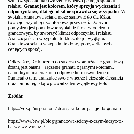
stworzą harmonijną całość i podkreślą elegancję granatu
.
Granatowe meble i dodatki w połączeniu z odpowiednimi
kolorami ścian i podłóg stworzą wnętrze pełne harmonii i
elegancji. Spójna aranżacja salonu z granatowymi meblami i
dodatkami to gwarancja sukcesu.
Granatowa ściana w sypialni – czy to dobry pomysł i jak ją
zaaranżować?
Granatowa ściana w sypialni to doskonały pomysł, jeśli
szukasz sposobu na stworzenie wnętrza pełnego spokoju i
relaksu.
Granat jest kolorem, który sprzyja wyciszeniu i
odpoczynkowi, dlatego idealnie sprawdzi się w sypialni
. W
sypialni granatowa ściana może stanowić tło dla łóżka,
tworząc przytulną i komfortową przestrzeń. Dobrym
pomysłem jest pomalować sypialnię farbą w odcieniu
granatowym, by stworzyć klimat odpoczynku i relaksu.
Aranżacja ścian w sypialni to klucz do jej wyglądu.
Granatowa ściana w sypialni to dobry pomysł dla osób
ceniących spokój.
Odkryliśmy, że kluczem do sukcesu w aranżacji z granatową
ścianą jest balans – łączenie granatu z jasnymi kolorami,
naturalnymi materiałami i odpowiednim oświetleniem.