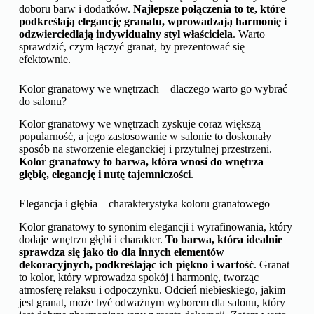
doboru barw i dodatków.
Najlepsze połączenia to te, które
podkreślają elegancję granatu, wprowadzają harmonię i
odzwierciedlają indywidualny styl właściciela
. Warto
sprawdzić, czym łączyć granat, by prezentować się
efektownie.
Kolor granatowy we wnętrzach – dlaczego warto go wybrać
do salonu?
Kolor granatowy we wnętrzach zyskuje coraz większą
popularność, a jego zastosowanie w salonie to doskonały
sposób na stworzenie eleganckiej i przytulnej przestrzeni.
Kolor granatowy to barwa, która wnosi do wnętrza
głębię, elegancję i nutę tajemniczości
.
Elegancja i głębia – charakterystyka koloru granatowego
Kolor granatowy to synonim elegancji i wyrafinowania, który
dodaje wnętrzu głębi i charakter.
To barwa, która idealnie
sprawdza się jako tło dla innych elementów
dekoracyjnych, podkreślając ich piękno i wartość
. Granat
to kolor, który wprowadza spokój i harmonię, tworząc
atmosferę relaksu i odpoczynku. Odcień niebieskiego, jakim
jest granat, może być odważnym wyborem dla salonu, który