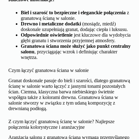
Biel i szarość to bezpieczne i eleganckie połączenia
z
granatową ścianą w salonie.
Drewno i metaliczne dodatki
(mosiądz, miedź)
doskonale uzupełniają granat, dodając ciepła i luksusu.
Odpowiednie oświetlenie
jest kluczowe dla wydobycia
głębi granatu i stworzenia przyjemnej atmosfery.
Granatowa ściana może służyć jako punkt centralny
salonu
, przyciągając wzrok i definiując charakter
wnętrza.
Czym łączyć granatowa ściana w salonie
Granat doskonale pasuje do bieli i szarości, dlatego granatową
ścianę w salonie warto łączyć z jasnymi tonami pozostałych
ścian. Ciemna, klasyczna barwa niebieskiego świetnie
współgra także z kolorami drewna. Granatowa ściana w
salonie stworzy w związku z tym udaną kompozycję z
drewnianą podłogą.
Z czym łączyć granatową ścianę w salonie? Najlepsze
połączenia kolorystyczne i aranżacyjne
Aranżacja salonu z granatową ścianą wymaga przemyślanego