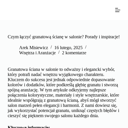
P
r
z
e
j
d
ź
Czym łączyć granatową ścianę w salonie? Porady i inspiracje!
d
o
Arek Misiewicz
16 lutego, 2025
t
Wnętrza i Aranżacje
2 komentarze
r
e
ś
Granatowa ściana w salonie to odważny i elegancki wybór,
c
który potrafi nadać wnętrzu wyjątkowego charakteru.
i
Kluczem do sukcesu jest jednak odpowiednie dopasowanie
kolorów i dodatków, które podkreślą głębię granatu i stworzą
spójną aranżację. W tym artykule odkryjemy najlepsze
połączenia kolorystyczne, materiały i style wnętrzarskie, które
idealnie współgrają z granatową ścianą, abyś mógł stworzyć
salon marzeń pełen elegancji i harmonii. Z nami dowiesz się,
jak wykorzystać potencjał granatu, uniknąć częstych błędów i
cieszyć się pięknem swojego salonu każdego dnia.
Kluczowe informacje: