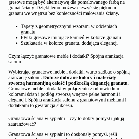
dynamiki i energii
. Stworzenie kontrastu z innymi kolorami
może nadać dynamiki pomieszczeniu z granatową ścianą.
Granat z czerwienią? To jest to!
Granat we wnętrzach – od tapety po płytki gresowe, czyli
alternatywy dla malowanej ściany
Jeśli nie chcesz malować ściany farbą w kolorze granatowym,
możesz wybrać inne rozwiązanie, takie jak tapeta w odcieniu
granatu lub płytki gresowe. Tapety, sztukateria lub płytki
gresowe mogą być alternatywą dla pomalowanego farbą na
granat ściany. Dzięki temu możesz cieszyć się pięknem
granatu we wnętrzu bez konieczności malowania ściany.
Tapety z geometrycznymi wzorami w odcieniach
granatu
Płytki gresowe imitujące kamień w kolorze granatu
Sztukateria w kolorze granatu, dodająca elegancji
Czym łączyć granatowe meble i dodatki? Spójna aranżacja
salonu
Wybierając granatowe meble i dodatki, warto zadbać o spójną
aranżację salonu.
Dobrze dobrane kolory i materiały