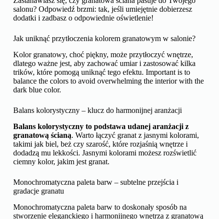
W nowoczesnych wnętrzach granatowa ściana może stanowić
mocny akcent kolorystyczny, który dodaje charakteru
minimalistycznej przestrzeni. W połączeniu z prostymi
meblami, geometrycznymi wzorami i funkcjonalnymi
dodatkami, granat tworzy eleganckie i stylowe wnętrze. W
nowoczesnym wnętrzu z granatową ścianą warto unikać
zbędnych dekoracji, stawiając na prostotę i funkcjonalność.
Geometryczny styl dobrze prezentować się będzie na tle
granatowej ściany.
Zastanawiasz się, czy granatowa ściana pasuje do Twojego
salonu? Odpowiedź brzmi: tak, jeśli umiejętnie dobierzesz
dodatki i zadbasz o odpowiednie oświetlenie!
Jak uniknąć przytłoczenia kolorem granatowym w salonie?
Kolor granatowy, choć piękny, może przytłoczyć wnętrze,
dlatego ważne jest, aby zachować umiar i zastosować kilka
trików, które pomogą uniknąć tego efektu. Important is to
balance the colors to avoid overwhelming the interior with the
dark blue color.
Balans kolorystyczny – klucz do harmonijnej aranżacji
Balans kolorystyczny to podstawa udanej aranżacji z