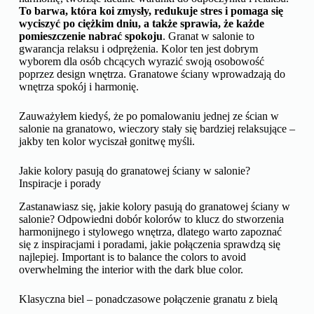
To barwa, która koi zmysły, redukuje stres i pomaga się
wyciszyć po ciężkim dniu, a także sprawia, że każde
pomieszczenie nabrać spokoju
. Granat w salonie to
gwarancja relaksu i odprężenia. Kolor ten jest dobrym
wyborem dla osób chcących wyrazić swoją osobowość
poprzez design wnętrza. Granatowe ściany wprowadzają do
wnętrza spokój i harmonię.
Zauważyłem kiedyś, że po pomalowaniu jednej ze ścian w
salonie na granatowo, wieczory stały się bardziej relaksujące –
jakby ten kolor wyciszał gonitwę myśli.
Jakie kolory pasują do granatowej ściany w salonie?
Inspiracje i porady
Zastanawiasz się, jakie kolory pasują do granatowej ściany w
salonie? Odpowiedni dobór kolorów to klucz do stworzenia
harmonijnego i stylowego wnętrza, dlatego warto zapoznać
się z inspiracjami i poradami, jakie połączenia sprawdzą się
najlepiej. Important is to balance the colors to avoid
overwhelming the interior with the dark blue color.
Klasyczna biel – ponadczasowe połączenie granatu z bielą