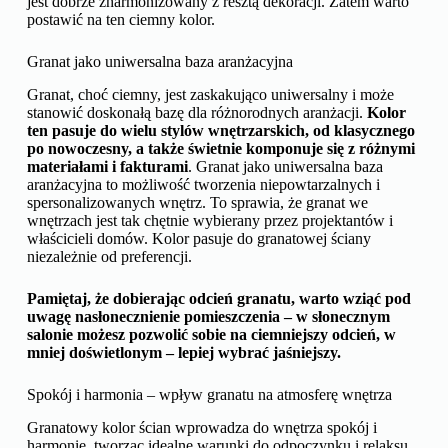
jest dobrze zharmonizowany z resztą dekoracji. Zatem warto
postawić na ten ciemny kolor.
Granat jako uniwersalna baza aranżacyjna
Granat, choć ciemny, jest zaskakująco uniwersalny i może
stanowić doskonałą bazę dla różnorodnych aranżacji.
Kolor
ten pasuje do wielu stylów wnętrzarskich, od klasycznego
po nowoczesny, a także świetnie komponuje się z różnymi
materiałami i fakturami
. Granat jako uniwersalna baza
aranżacyjna to możliwość tworzenia niepowtarzalnych i
spersonalizowanych wnętrz. To sprawia, że granat we
wnętrzach jest tak chętnie wybierany przez projektantów i
właścicieli domów. Kolor pasuje do granatowej ściany
niezależnie od preferencji.
Pamiętaj, że dobierając odcień granatu, warto wziąć pod
uwagę nasłonecznienie pomieszczenia – w słonecznym
salonie możesz pozwolić sobie na ciemniejszy odcień, w
mniej doświetlonym – lepiej wybrać jaśniejszy.
Spokój i harmonia – wpływ granatu na atmosferę wnętrza
Granatowy kolor ścian wprowadza do wnętrza spokój i
harmonię, tworząc idealne warunki do odpoczynku i relaksu.