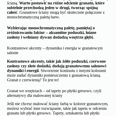
granatową ścianą
. Warto łączyć granat z jasnymi kolorami,
takimi jak biel, beż czy szarość, które rozjaśnią wnętrze i
dodadzą mu lekkości. Jasnymi kolorami możesz rozświetlić
ciemny kolor, jakim jest granat.
Monochromatyczna paleta barw – subtelne przejścia i
gradacje granatu
Monochromatyczna paleta barw to doskonały sposób na
stworzenie eleganckiego i harmonijnego wnętrza z granatową
ścianą.
Warto postawić na różne odcienie granatu, które
subtelnie przechodzą jeden w drugi, tworząc spójną
całość
. Granatowe ściany mogą być skutecznie połączone z
monochromatyczną paletą barw.
Wybierając monochromatyczną paletę, pamiętaj o
zróżnicowaniu faktur – aksamitne poduszki, lniane
zasłony i wełniany dywan dodadzą wnętrzu głębi.
Kontrastowe akcenty – dynamika i energia w granatowym
salonie
Kontrastowe akcenty, takie jak żółte poduszki, czerwone
zasłony czy złote dodatki, dodają granatowemu salonowi