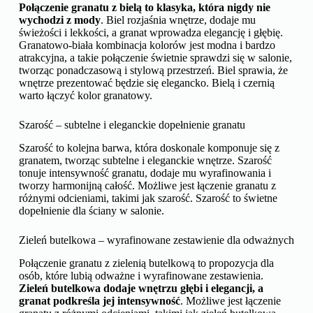
Połączenie granatu z bielą to klasyka, która nigdy nie
wychodzi z mody
. Biel rozjaśnia wnętrze, dodaje mu
świeżości i lekkości, a granat wprowadza elegancję i głębię.
Granatowo-biała kombinacja kolorów jest modna i bardzo
atrakcyjna, a takie połączenie świetnie sprawdzi się w salonie,
tworząc ponadczasową i stylową przestrzeń. Biel sprawia, że
wnętrze prezentować będzie się elegancko. Bielą i czernią
warto łączyć kolor granatowy.
Szarość – subtelne i eleganckie dopełnienie granatu
Szarość to kolejna barwa, która doskonale komponuje się z
granatem, tworząc subtelne i eleganckie wnętrze. Szarość
tonuje intensywność granatu, dodaje mu wyrafinowania i
tworzy harmonijną całość. Możliwe jest łączenie granatu z
różnymi odcieniami, takimi jak szarość. Szarość to świetne
dopełnienie dla ściany w salonie.
Zieleń butelkowa – wyrafinowane zestawienie dla odważnych
Połączenie granatu z zielenią butelkową to propozycja dla
osób, które lubią odważne i wyrafinowane zestawienia.
Zieleń butelkowa dodaje wnętrzu głębi i elegancji, a
granat podkreśla jej intensywność
. Możliwe jest łączenie