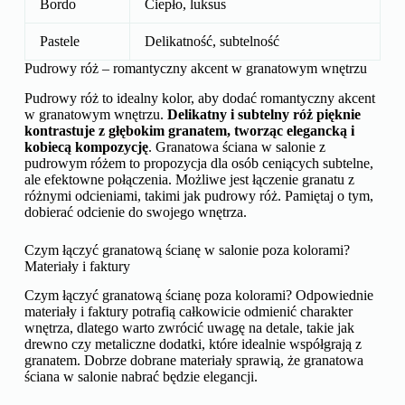
Bordo
Ciepło, luksus
Pastele
Delikatność, subtelność
Pudrowy róż – romantyczny akcent w granatowym wnętrzu
Pudrowy róż to idealny kolor, aby dodać romantyczny akcent
w granatowym wnętrzu.
Delikatny i subtelny róż pięknie
kontrastuje z głębokim granatem, tworząc elegancką i
kobiecą kompozycję
. Granatowa ściana w salonie z
pudrowym różem to propozycja dla osób ceniących subtelne,
ale efektowne połączenia. Możliwe jest łączenie granatu z
różnymi odcieniami, takimi jak pudrowy róż. Pamiętaj o tym,
dobierać odcienie do swojego wnętrza.
Czym łączyć granatową ścianę w salonie poza kolorami?
Materiały i faktury
Czym łączyć granatową ścianę poza kolorami? Odpowiednie
materiały i faktury potrafią całkowicie odmienić charakter
wnętrza, dlatego warto zwrócić uwagę na detale, takie jak
drewno czy metaliczne dodatki, które idealnie współgrają z
granatem. Dobrze dobrane materiały sprawią, że granatowa
ściana w salonie nabrać będzie elegancji.