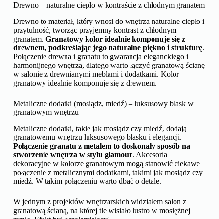
Drewno – naturalne ciepło w kontraście z chłodnym granatem
Drewno to materiał, który wnosi do wnętrza naturalne ciepło i
przytulność, tworząc przyjemny kontrast z chłodnym
granatem.
Granatowy kolor idealnie komponuje się z
drewnem, podkreślając jego naturalne piękno i strukturę
.
Połączenie drewna i granatu to gwarancja eleganckiego i
harmonijnego wnętrza, dlatego warto łączyć granatową ścianę
w salonie z drewnianymi meblami i dodatkami. Kolor
granatowy idealnie komponuje się z drewnem.
Metaliczne dodatki (mosiądz, miedź) – luksusowy blask w
granatowym wnętrzu
Metaliczne dodatki, takie jak mosiądz czy miedź, dodają
granatowemu wnętrzu luksusowego blasku i elegancji.
Połączenie granatu z metalem to doskonały sposób na
stworzenie wnętrza w stylu glamour
. Akcesoria
dekoracyjne w kolorze granatowym mogą stanowić ciekawe
połączenie z metalicznymi dodatkami, takimi jak mosiądz czy
miedź. W takim połączeniu warto dbać o detale.
W jednym z projektów wnętrzarskich widziałem salon z
granatową ścianą, na której tle wisiało lustro w mosiężnej