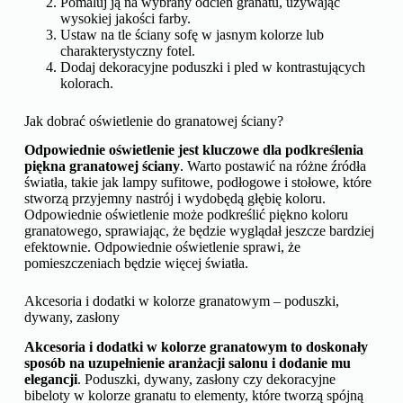
Pomaluj ją na wybrany odcień granatu, używając
wysokiej jakości farby.
Ustaw na tle ściany sofę w jasnym kolorze lub
charakterystyczny fotel.
Dodaj dekoracyjne poduszki i pled w kontrastujących
kolorach.
Jak dobrać oświetlenie do granatowej ściany?
Odpowiednie oświetlenie jest kluczowe dla podkreślenia
piękna granatowej ściany
. Warto postawić na różne źródła
światła, takie jak lampy sufitowe, podłogowe i stołowe, które
stworzą przyjemny nastrój i wydobędą głębię koloru.
Odpowiednie oświetlenie może podkreślić piękno koloru
granatowego, sprawiając, że będzie wyglądał jeszcze bardziej
efektownie. Odpowiednie oświetlenie sprawi, że
pomieszczeniach będzie więcej światła.
Akcesoria i dodatki w kolorze granatowym – poduszki,
dywany, zasłony
Akcesoria i dodatki w kolorze granatowym to doskonały
sposób na uzupełnienie aranżacji salonu i dodanie mu
elegancji
. Poduszki, dywany, zasłony czy dekoracyjne
bibeloty w kolorze granatu to elementy, które tworzą spójną