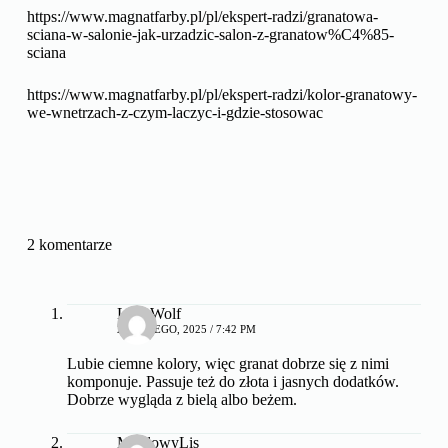
Pamiętaj o tym, aranżując swoje wnętrze i ciesz się elegancją
oraz harmonią, jaką wprowadza ten wyjątkowy kolor.
Źródła:
https://vox.pl/inspirations/ideas/jaki-kolor-pasuje-do-granatu
https://www.brw.pl/blog/granatowe-sciany-z-czym-laczyc-te-
barwe-we-wnetrzu/
https://www.magnatfarby.pl/pl/ekspert-radzi/granatowa-
sciana-w-salonie-jak-urzadzic-salon-z-granatow%C4%85-
sciana
https://www.magnatfarby.pl/pl/ekspert-radzi/kolor-granatowy-
we-wnetrzach-z-czym-laczyc-i-gdzie-stosowac
2 komentarze