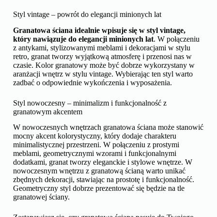
plants brings balance and freshens up the room.
Granatowa ściana w różnych stylach wnętrzarskich –
inspiracje
Granatowa ściana pasuje do wielu stylów wnętrzarskich, a
inspiracje można czerpać z różnych źródeł, dostosowując
aranżację do swoich indywidualnych preferencji. Granatowa
ściana może być odważnym wyborem dla salonu, który jest
dobrze zharmonizowany z resztą dekoracji.
Styl vintage – powrót do elegancji minionych lat
Granatowa ściana idealnie wpisuje się w styl vintage,
który nawiązuje do elegancji minionych lat
. W połączeniu
z antykami, stylizowanymi meblami i dekoracjami w stylu
retro, granat tworzy wyjątkową atmosferę i przenosi nas w
czasie. Kolor granatowy może być dobrze wykorzystany w
aranżacji wnętrz w stylu vintage. Wybierając ten styl warto
zadbać o odpowiednie wykończenia i wyposażenia.
Styl nowoczesny – minimalizm i funkcjonalność z
granatowym akcentem