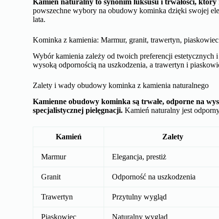
Kamień naturalny to synonim luksusu i trwałości, który
powszechne wybory na obudowy kominka dzięki swojej elega
lata.
Kominka z kamienia: Marmur, granit, trawertyn, piaskowie
Wybór kamienia zależy od twoich preferencji estetycznych i 
wysoką odpornością na uszkodzenia, a trawertyn i piaskowi
Zalety i wady obudowy kominka z kamienia naturalnego
Kamienne obudowy kominka są trwałe, odporne na wysok
specjalistycznej pielęgnacji.
Kamień naturalny jest odporny
Kamień
Zalety
Marmur
Elegancja, prestiż
Granit
Odporność na uszkodzenia
Trawertyn
Przytulny wygląd
Piaskowiec
Naturalny wygląd