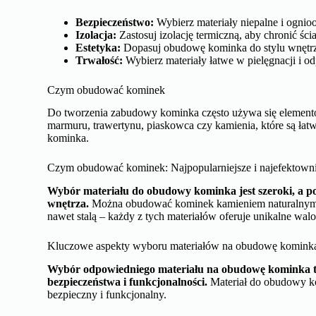
Bezpieczeństwo:
Wybierz materiały niepalne i ognio
Izolacja:
Zastosuj izolację termiczną, aby chronić ś
Estetyka:
Dopasuj obudowę kominka do stylu wnętrza,
Trwałość:
Wybierz materiały łatwe w pielęgnacji i o
Czym obudować kominek
Do tworzenia zabudowy kominka często używa się elementó
marmuru, trawertynu, piaskowca czy kamienia, które są łat
kominka.
Czym obudować kominek: Najpopularniejsze i najefektowni
Wybór materiału do obudowy kominka jest szeroki, a pop
wnętrza.
Można obudować kominek kamieniem naturalnym,
nawet stalą – każdy z tych materiałów oferuje unikalne walo
Kluczowe aspekty wyboru materiałów na obudowę komink
Wybór odpowiedniego materiału na obudowę kominka to
bezpieczeństwa i funkcjonalności.
Materiał do obudowy ko
bezpieczny i funkcjonalny.