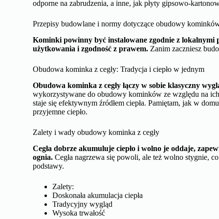
odporne na zabrudzenia, a inne, jak płyty gipsowo-kartono
Przepisy budowlane i normy dotyczące obudowy kominkó
Kominki powinny być instalowane zgodnie z lokalnymi 
użytkowania i zgodność z prawem.
Zanim zaczniesz budo
Obudowa kominka z cegły: Tradycja i ciepło w jednym
Obudowa kominka z cegły łączy w sobie klasyczny wyg
wykorzystywane do obudowy kominków ze względu na ich z
staje się efektywnym źródłem ciepła. Pamiętam, jak w dom
przyjemne ciepło.
Zalety i wady obudowy kominka z cegły
Cegła dobrze akumuluje ciepło i wolno je oddaje, zape
ognia.
Cegła nagrzewa się powoli, ale też wolno stygnie, c
podstawy.
Zalety:
Doskonała akumulacja ciepła
Tradycyjny wygląd
Wysoka trwałość