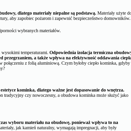
budowy, dlatego materiały niepalne są podstawą.
Materiały użyte d
tury, aby zapobiec pożarom i zapewnić bezpieczeństwo domowników.
dporności wybranych materiałów.
d wysokimi temperaturami.
Odpowiednia izolacja termiczna obudow
ed przegrzaniem, a także wpływa na efektywność oddawania ciepł
 w połączeniu z folią aluminiową. Czym byłoby ciepło kominka, gdyby
ny?
estetyce kominka, dlatego ważne jest dopasowanie do wnętrza.
on tradycyjny czy nowoczesny, a obudowa kominka może służyć jako
czas wyboru materiału na obudowę, ponieważ wpływa to na
teriały, jak kamień naturalny, wymagają impregnacji, aby były