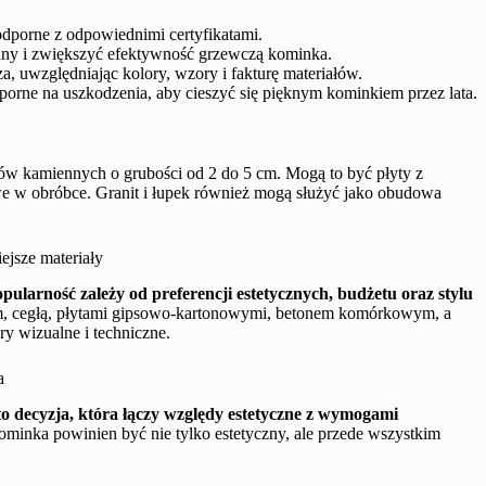
odporne z odpowiednimi certyfikatami.
ciany i zwiększyć efektywność grzewczą kominka.
 uwzględniając kolory, wzory i fakturę materiałów.
dporne na uszkodzenia, aby cieszyć się pięknym kominkiem przez lata.
w kamiennych o grubości od 2 do 5 cm. Mogą to być płyty z
we w obróbce. Granit i łupek również mogą służyć jako obudowa
ejsze materiały
ularność zależy od preferencji estetycznych, budżetu oraz stylu
 cegłą, płytami gipsowo-kartonowymi, betonem komórkowym, a
ry wizualne i techniczne.
a
 decyzja, która łączy względy estetyczne z wymogami
minka powinien być nie tylko estetyczny, ale przede wszystkim