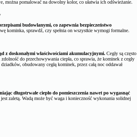
we, można pomalować na dowolny kolor, co ułatwia ich odświeżanie.
w
przepisami budowlanymi, co zapewnia bezpieczeństwo
wę kominka, sprawdź, czy spełnia on wszystkie wymogi formalne.
ląd z doskonałymi właściwościami akumulacyjnymi.
Cegły są często
dolność do przechowywania ciepła, co sprawia, że kominek z cegły
u dziadków, obudowany cegłą kominek, przez całą noc oddawał
wniając długotrwałe ciepło do pomieszczenia nawet po wygasnąć
o jest zaletą. Wadą może być waga i konieczność wykonania solidnej