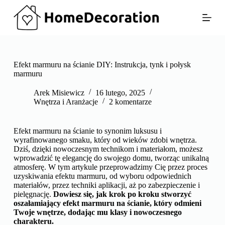
P
r
z
e
j
d
ź
Efekt marmuru na ścianie DIY: Instrukcja, tynk i połysk
d
marmuru
o
t
Arek Misiewicz
16 lutego, 2025
r
Wnętrza i Aranżacje
2 komentarze
e
ś
c
Efekt marmuru na ścianie to synonim luksusu i
i
wyrafinowanego smaku, który od wieków zdobi wnętrza.
Dziś, dzięki nowoczesnym technikom i materiałom, możesz
wprowadzić tę elegancję do swojego domu, tworząc unikalną
atmosferę. W tym artykule przeprowadzimy Cię przez proces
uzyskiwania efektu marmuru, od wyboru odpowiednich
materiałów, przez techniki aplikacji, aż po zabezpieczenie i
pielęgnację.
Dowiesz się, jak krok po kroku stworzyć
oszałamiający efekt marmuru na ścianie, który odmieni
Twoje wnętrze, dodając mu klasy i nowoczesnego
charakteru.