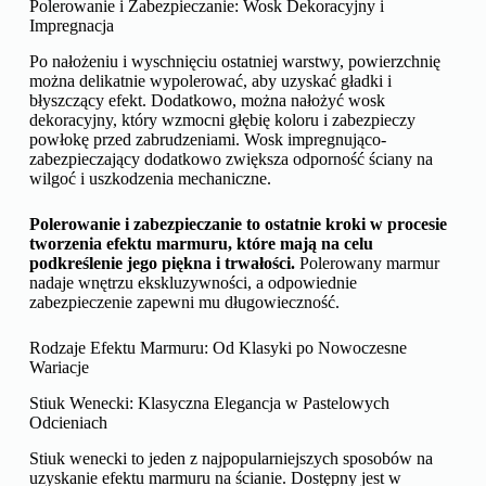
Polerowanie i Zabezpieczanie: Wosk Dekoracyjny i
Impregnacja
Po nałożeniu i wyschnięciu ostatniej warstwy, powierzchnię
można delikatnie wypolerować, aby uzyskać gładki i
błyszczący efekt. Dodatkowo, można nałożyć wosk
dekoracyjny, który wzmocni głębię koloru i zabezpieczy
powłokę przed zabrudzeniami. Wosk impregnująco-
zabezpieczający dodatkowo zwiększa odporność ściany na
wilgoć i uszkodzenia mechaniczne.
Polerowanie i zabezpieczanie to ostatnie kroki w procesie
tworzenia efektu marmuru, które mają na celu
podkreślenie jego piękna i trwałości.
Polerowany marmur
nadaje wnętrzu ekskluzywności, a odpowiednie
zabezpieczenie zapewni mu długowieczność.
Rodzaje Efektu Marmuru: Od Klasyki po Nowoczesne
Wariacje
Stiuk Wenecki: Klasyczna Elegancja w Pastelowych
Odcieniach
Stiuk wenecki to jeden z najpopularniejszych sposobów na
uzyskanie efektu marmuru na ścianie. Dostępny jest w