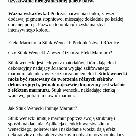
uzyskiwania nieograniczonej palety barw.
Ważna wskazówka!
Podczas barwienia stiuku, zawsze
dodawaj pigment stopniowo, mieszając dokładnie po każdej
dodanej porcji. Pozwoli to uniknąć uzyskania zbyt
intensywnego koloru.
Efekt Marmuru a Stiuk Wenecki: Podobieństwa i Różnice
Czy Stiuk Wenecki Zawsze Oznacza Efekt Marmuru?
Stiuk wenecki jest jednym z materiałów, które dają efekt
dekoracyjny nadający ścianom wygląd szlifowanego
marmuru, ale nie zawsze oznacza on ten efekt.
Stiuk wenecki
może być stosowany do tworzenia różnych efektów
dekoracyjnych, jednak najczęściej kojarzony jest właśnie
z efektem marmuru.
Stiuk wenecki, nakładając cienką
warstwę, potrafi imitować marmur.
Jak Stiuk Wenecki Imituje Marmur?
Stiuk wenecki imituje marmur poprzez swoją strukturę i
sposób nakładania. Aplikacja cienkich warstw stiuku
weneckiego, polerowanie i nakładanie wosku dają efekt
dekoracyjny o charakterystycznym połysku, przypominający