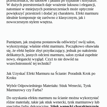
przestrzeniach, od salonów i jadalni po sypialnie i korytarze.
W dużych przestrzeniach daje wrażenie luksusu i elegancji,
natomiast w mniejszych pomieszczeniach może optycznie
powiększyć przestrzeń i dodać jej charakteru. Efekt marmuru
idealnie komponuje się zarówno z klasycznym, jak i
nowoczesnym stylem wnętrza.
Pamiętam, jak znajoma postanowiła odświeżyć swój salon,
wykorzystując właśnie efekt marmuru. Początkowo obawiała
się, że efekt będzie zbyt przytłaczający, jednak po nałożeniu
delikatnych, jasnych odcieni marmuru, salon zyskał zupełnie
nowy, elegancki wygląd. Czyż to nie dowód na
wszechstronność tej techniki?
Jak Uzyskać Efekt Marmuru na Ścianie: Poradnik Krok po
Kroku
Wybór Odpowiedniego Materiału: Stiuk Wenecki, Tynk
Marmurowy czy Farba?
Do uzyskania efektu marmuru na ścianie można wykorzystać
różne materiały, takie jak stiuk wenecki, tynk marmurowy lub
specjalne farby dekoracyjne.
Stiuk wenecki charakteryzuje