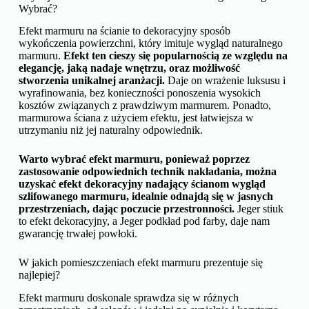
Wybrać?
Efekt marmuru na ścianie to dekoracyjny sposób
wykończenia powierzchni, który imituje wygląd naturalnego
marmuru.
Efekt ten cieszy się popularnością ze względu na
elegancję, jaką nadaje wnętrzu, oraz możliwość
stworzenia unikalnej aranżacji.
Daje on wrażenie luksusu i
wyrafinowania, bez konieczności ponoszenia wysokich
kosztów związanych z prawdziwym marmurem. Ponadto,
marmurowa ściana z użyciem efektu, jest łatwiejsza w
utrzymaniu niż jej naturalny odpowiednik.
Warto wybrać efekt marmuru, ponieważ poprzez
zastosowanie odpowiednich technik nakładania, można
uzyskać efekt dekoracyjny nadający ścianom wygląd
szlifowanego marmuru, idealnie odnajdą się w jasnych
przestrzeniach, dając poczucie przestronności.
Jeger stiuk
to efekt dekoracyjny, a Jeger podkład pod farby, daje nam
gwarancję trwałej powłoki.
W jakich pomieszczeniach efekt marmuru prezentuje się
najlepiej?
Efekt marmuru doskonale sprawdza się w różnych