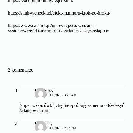
https://jeger.pl/produkty/jeger-stiuk
https://stiuk-wenecki.pl/efekt-marmuru-krok-po-kroku/
https://www.caparol.pl/innowacje/rozwiazania-
systemowe/efekt-marmuru-na-scianie-jak-go-osiagnac
2 komentarze
BlueFoxy
20 LUTEGO, 2025 / 3:20 AM
Super wskazówki, chętnie spróbuję samemu odświeżyć
ścianę w domu.
Krakusik
20 LUTEGO, 2025 / 2:03 PM