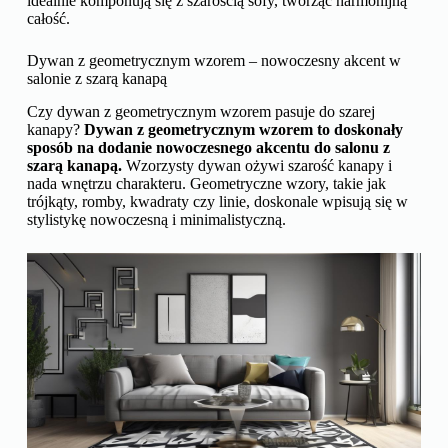
idealnie komponują się z szarością sofy, tworząc harmonijną
całość.
Dywan z geometrycznym wzorem – nowoczesny akcent w
salonie z szarą kanapą
Czy dywan z geometrycznym wzorem pasuje do szarej
kanapy?
Dywan z geometrycznym wzorem to doskonały
sposób na dodanie nowoczesnego akcentu do salonu z
szarą kanapą.
Wzorzysty dywan ożywi szarość kanapy i
nada wnętrzu charakteru. Geometryczne wzory, takie jak
trójkąty, romby, kwadraty czy linie, doskonale wpisują się w
stylistykę nowoczesną i minimalistyczną.