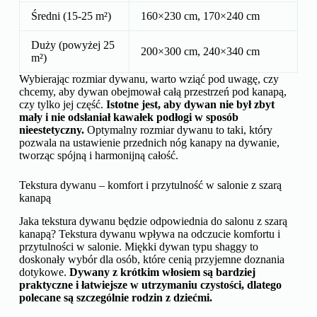
Średni (15-25 m²)
160×230 cm, 170×240 cm
Duży (powyżej 25
200×300 cm, 240×340 cm
m²)
Wybierając rozmiar dywanu, warto wziąć pod uwagę, czy
chcemy, aby dywan obejmował całą przestrzeń pod kanapą,
czy tylko jej część.
Istotne jest, aby dywan nie był zbyt
mały i nie odsłaniał kawałek podłogi w sposób
nieestetyczny.
Optymalny rozmiar dywanu to taki, który
pozwala na ustawienie przednich nóg kanapy na dywanie,
tworząc spójną i harmonijną całość.
Tekstura dywanu – komfort i przytulność w salonie z szarą
kanapą
Jaka tekstura dywanu będzie odpowiednia do salonu z szarą
kanapą? Tekstura dywanu wpływa na odczucie komfortu i
przytulności w salonie. Miękki dywan typu shaggy to
doskonały wybór dla osób, które cenią przyjemne doznania
dotykowe.
Dywany z krótkim włosiem są bardziej
praktyczne i łatwiejsze w utrzymaniu czystości, dlatego
polecane są szczególnie rodzin z dziećmi.