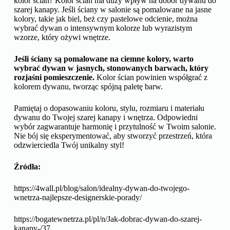
kolor ścian? Kolor ścian ma duży wpływ na dobór dywanu do
szarej kanapy. Jeśli ściany w salonie są pomalowane na jasne
kolory, takie jak biel, beż czy pastelowe odcienie, można
wybrać dywan o intensywnym kolorze lub wyrazistym
wzorze, który ożywi wnętrze.
Jeśli ściany są pomalowane na ciemne kolory, warto
wybrać dywan w jasnych, stonowanych barwach, który
rozjaśni pomieszczenie.
Kolor ścian powinien współgrać z
kolorem dywanu, tworząc spójną paletę barw.
Pamiętaj o dopasowaniu koloru, stylu, rozmiaru i materiału
dywanu do Twojej szarej kanapy i wnętrza. Odpowiedni
wybór zagwarantuje harmonię i przytulność w Twoim salonie.
Nie bój się eksperymentować, aby stworzyć przestrzeń, która
odzwierciedla Twój unikalny styl!
Źródła:
https://4wall.pl/blog/salon/idealny-dywan-do-twojego-
wnetrza-najlepsze-designerskie-porady/
https://bogatewnetrza.pl/pl/n/Jak-dobrac-dywan-do-szarej-
kanapy-/37