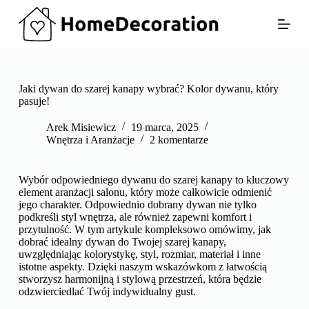
P
r
z
e
j
d
ź
Jaki dywan do szarej kanapy wybrać? Kolor dywanu, który
d
pasuje!
o
t
Arek Misiewicz
19 marca, 2025
r
Wnętrza i Aranżacje
2 komentarze
e
ś
c
Wybór odpowiedniego dywanu do szarej kanapy to kluczowy
i
element aranżacji salonu, który może całkowicie odmienić
jego charakter. Odpowiednio dobrany dywan nie tylko
podkreśli styl wnętrza, ale również zapewni komfort i
przytulność. W tym artykule kompleksowo omówimy, jak
dobrać idealny dywan do Twojej szarej kanapy,
uwzględniając kolorystykę, styl, rozmiar, materiał i inne
istotne aspekty. Dzięki naszym wskazówkom z łatwością
stworzysz harmonijną i stylową przestrzeń, która będzie
odzwierciedlać Twój indywidualny gust.