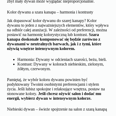
zbyt mały dywan może wyglądać nieproporcjonalnie.
Kolor dywanu a szara kanapa – harmonia i kontrasty
Jak dopasować kolor dywanu do szarej kanapy? Kolor
dywanu to jeden z najważniejszych elementów, który wpływa
na odbiór całej aranżacji. W zależności od preferencji, można
postawić na harmonię kolorystyczną lub kontrast.
Szara
kanapa doskonale komponować się będzie zarówno z
dywanami w neutralnych barwach, jak i z tymi, które
ożywią wnętrze intensywnym kolorem.
Harmonia: Dywany w odcieniach szarości, beżu, bieli.
Kontrast: Dywany w kolorach niebieskim, zielonym,
żółtym, czerwonym.
Pamiętaj, że wybór koloru dywanu powinien być
podyktowany Twoimi osobistymi preferencjami i stylem
życia. Jeśli lubisz spokojne i relaksujące wnętrza, postaw na
stonowane kolory.
Jeśli chcesz ożywić salon i dodać mu
energii, wybierz dywan w intensywnym kolorze.
Niebieski dywan – świeże spojrzenie na salon z szarą kanapą