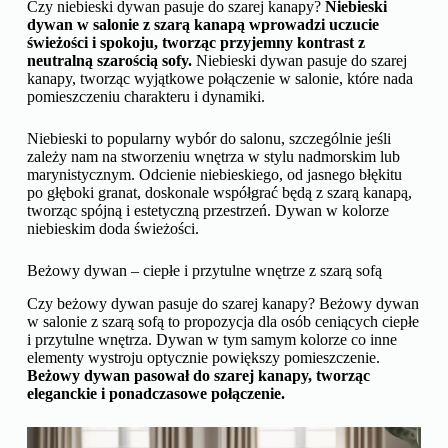
Czy niebieski dywan pasuje do szarej kanapy?
Niebieski
dywan w salonie z szarą kanapą wprowadzi uczucie
świeżości i spokoju, tworząc przyjemny kontrast z
neutralną szarością sofy.
Niebieski dywan pasuje do szarej
kanapy, tworząc wyjątkowe połączenie w salonie, które nada
pomieszczeniu charakteru i dynamiki.
Niebieski to popularny wybór do salonu, szczególnie jeśli
zależy nam na stworzeniu wnętrza w stylu nadmorskim lub
marynistycznym. Odcienie niebieskiego, od jasnego błękitu
po głęboki granat, doskonale współgrać będą z szarą kanapą,
tworząc spójną i estetyczną przestrzeń. Dywan w kolorze
niebieskim doda świeżości.
Beżowy dywan – ciepłe i przytulne wnętrze z szarą sofą
Czy beżowy dywan pasuje do szarej kanapy? Beżowy dywan
w salonie z szarą sofą to propozycja dla osób ceniących ciepłe
i przytulne wnętrza. Dywan w tym samym kolorze co inne
elementy wystroju optycznie powiększy pomieszczenie.
Beżowy dywan pasował do szarej kanapy, tworząc
eleganckie i ponadczasowe połączenie.