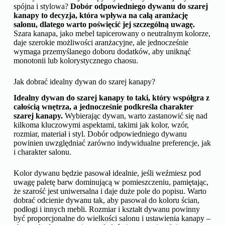
spójna i stylowa?
Dobór odpowiedniego dywanu do szarej
kanapy to decyzja, która wpływa na całą aranżację
salonu, dlatego warto poświęcić jej szczególną uwagę.
Szara kanapa, jako mebel tapicerowany o neutralnym kolorze,
daje szerokie możliwości aranżacyjne, ale jednocześnie
wymaga przemyślanego doboru dodatków, aby uniknąć
monotonii lub kolorystycznego chaosu.
Jak dobrać idealny dywan do szarej kanapy?
Idealny dywan do szarej kanapy to taki, który współgra z
całością wnętrza, a jednocześnie podkreśla charakter
szarej kanapy.
Wybierając dywan, warto zastanowić się nad
kilkoma kluczowymi aspektami, takimi jak kolor, wzór,
rozmiar, materiał i styl. Dobór odpowiedniego dywanu
powinien uwzględniać zarówno indywidualne preferencje, jak
i charakter salonu.
Kolor dywanu będzie pasował idealnie, jeśli weźmiesz pod
uwagę paletę barw dominującą w pomieszczeniu, pamiętając,
że szarość jest uniwersalna i daje duże pole do popisu. Warto
dobrać odcienie dywanu tak, aby pasował do koloru ścian,
podłogi i innych mebli. Rozmiar i kształt dywanu powinny
być proporcjonalne do wielkości salonu i ustawienia kanapy –