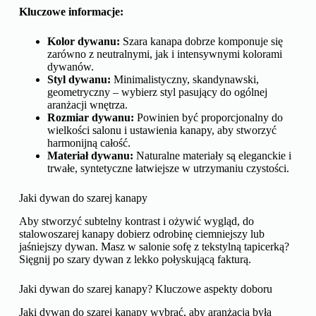
Kluczowe informacje:
Kolor dywanu:
Szara kanapa dobrze komponuje się
zarówno z neutralnymi, jak i intensywnymi kolorami
dywanów.
Styl dywanu:
Minimalistyczny, skandynawski,
geometryczny – wybierz styl pasujący do ogólnej
aranżacji wnętrza.
Rozmiar dywanu:
Powinien być proporcjonalny do
wielkości salonu i ustawienia kanapy, aby stworzyć
harmonijną całość.
Materiał dywanu:
Naturalne materiały są eleganckie i
trwałe, syntetyczne łatwiejsze w utrzymaniu czystości.
Jaki dywan do szarej kanapy
Aby stworzyć subtelny kontrast i ożywić wygląd, do
stalowoszarej kanapy dobierz odrobinę ciemniejszy lub
jaśniejszy dywan. Masz w salonie sofę z tekstylną tapicerką?
Sięgnij po szary dywan z lekko połyskującą fakturą.
Jaki dywan do szarej kanapy? Kluczowe aspekty doboru
Jaki dywan do szarej kanapy wybrać, aby aranżacja była