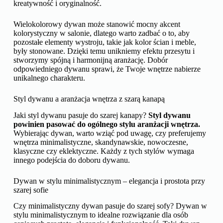
kreatywność i oryginalność.
Wielokolorowy dywan może stanowić mocny akcent
kolorystyczny w salonie, dlatego warto zadbać o to, aby
pozostałe elementy wystroju, takie jak kolor ścian i meble,
były stonowane. Dzięki temu unikniemy efektu przesytu i
stworzymy spójną i harmonijną aranżację. Dobór
odpowiedniego dywanu sprawi, że Twoje wnętrze nabierze
unikalnego charakteru.
Styl dywanu a aranżacja wnętrza z szarą kanapą
Jaki styl dywanu pasuje do szarej kanapy?
Styl dywanu
powinien pasować do ogólnego stylu aranżacji wnętrza.
Wybierając dywan, warto wziąć pod uwagę, czy preferujemy
wnętrza minimalistyczne, skandynawskie, nowoczesne,
klasyczne czy eklektyczne. Każdy z tych stylów wymaga
innego podejścia do doboru dywanu.
Dywan w stylu minimalistycznym – elegancja i prostota przy
szarej sofie
Czy minimalistyczny dywan pasuje do szarej sofy? Dywan w
stylu minimalistycznym to idealne rozwiązanie dla osób