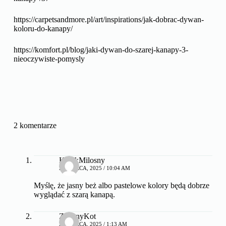
https://carpetsandmore.pl/art/inspirations/jak-dobrac-dywan-
koloru-do-kanapy/
https://komfort.pl/blog/jaki-dywan-do-szarej-kanapy-3-
nieoczywiste-pomysly
2 komentarze
KotekMilosny
23 MARCA, 2025 / 10:04 AM
Myślę, że jasny beż albo pastelowe kolory będą dobrze
wyglądać z szarą kanapą.
ZielonyKot
26 MARCA, 2025 / 1:13 AM