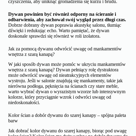
czyszczenia, aby uniknąć gromadzenia się kurzu i brudu.
Dywan powinien być również odporny na ścieranie i
odbarwienia, aby zachował swój wygląd przez długi czas.
Dobrze dobrany dywan poprawia akustykę salonu, tłumiąc
dźwięki i redukując echo. Warto pamiętać, że dywan
doskonale sprawdzi się również w roli izolatora.
Jak za pomocą dywanu odwrócić uwagę od mankamentów
wnętrza z szarą kanapą?
W jaki sposób dywan może pomóc w ukryciu mankamentów
wnętrza z szarą kanapą? Dywan pełniący rolę dystraktora
może odwrócić uwagę od nieatrakcyjnych elementów
wystroju. Jeśli w salonie znajdują się mankamenty, takie jak
nierówna podłoga, pęknięcia na ścianach czy stare meble,
warto wybrać dywan o wyrazistym wzorze lub intensywnym
kolorze, który przyciągnie wzrok i odwróci uwagę od
niedoskonałości.
Kolor ścian a dobór dywanu do szarej kanapy – spójna paleta
barw
Jak dobrać kolor dywanu do szarej kanapy, biorąc pod uwagę