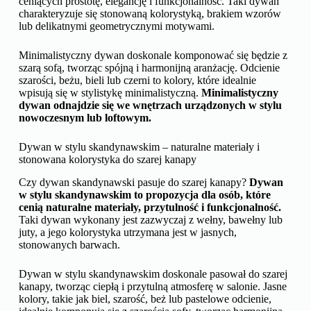
ceniących prostotę, elegancję i funkcjonalność. Taki dywan
charakteryzuje się stonowaną kolorystyką, brakiem wzorów
lub delikatnymi geometrycznymi motywami.
Minimalistyczny dywan doskonale komponować się będzie z
szarą sofą, tworząc spójną i harmonijną aranżację. Odcienie
szarości, beżu, bieli lub czerni to kolory, które idealnie
wpisują się w stylistykę minimalistyczną.
Minimalistyczny
dywan odnajdzie się we wnętrzach urządzonych w stylu
nowoczesnym lub loftowym.
Dywan w stylu skandynawskim – naturalne materiały i
stonowana kolorystyka do szarej kanapy
Czy dywan skandynawski pasuje do szarej kanapy?
Dywan
w stylu skandynawskim to propozycja dla osób, które
cenią naturalne materiały, przytulność i funkcjonalność.
Taki dywan wykonany jest zazwyczaj z wełny, bawełny lub
juty, a jego kolorystyka utrzymana jest w jasnych,
stonowanych barwach.
Dywan w stylu skandynawskim doskonale pasował do szarej
kanapy, tworząc ciepłą i przytulną atmosferę w salonie. Jasne
kolory, takie jak biel, szarość, beż lub pastelowe odcienie,