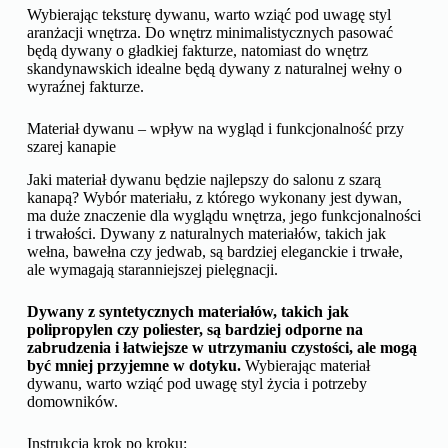
Wybierając teksturę dywanu, warto wziąć pod uwagę styl
aranżacji wnętrza. Do wnętrz minimalistycznych pasować
będą dywany o gładkiej fakturze, natomiast do wnętrz
skandynawskich idealne będą dywany z naturalnej wełny o
wyraźnej fakturze.
Materiał dywanu – wpływ na wygląd i funkcjonalność przy
szarej kanapie
Jaki materiał dywanu będzie najlepszy do salonu z szarą
kanapą? Wybór materiału, z którego wykonany jest dywan,
ma duże znaczenie dla wyglądu wnętrza, jego funkcjonalności
i trwałości. Dywany z naturalnych materiałów, takich jak
wełna, bawełna czy jedwab, są bardziej eleganckie i trwałe,
ale wymagają staranniejszej pielęgnacji.
Dywany z syntetycznych materiałów, takich jak
polipropylen czy poliester, są bardziej odporne na
zabrudzenia i łatwiejsze w utrzymaniu czystości, ale mogą
być mniej przyjemne w dotyku.
Wybierając materiał
dywanu, warto wziąć pod uwagę styl życia i potrzeby
domowników.
Instrukcja krok po kroku: