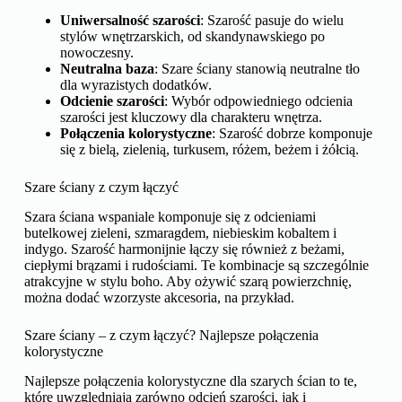
Uniwersalność szarości
: Szarość pasuje do wielu
stylów wnętrzarskich, od skandynawskiego po
nowoczesny.
Neutralna baza
: Szare ściany stanowią neutralne tło
dla wyrazistych dodatków.
Odcienie szarości
: Wybór odpowiedniego odcienia
szarości jest kluczowy dla charakteru wnętrza.
Połączenia kolorystyczne
: Szarość dobrze komponuje
się z bielą, zielenią, turkusem, różem, beżem i żółcią.
Szare ściany z czym łączyć
Szara ściana wspaniale komponuje się z odcieniami
butelkowej zieleni, szmaragdem, niebieskim kobaltem i
indygo. Szarość harmonijnie łączy się również z beżami,
ciepłymi brązami i rudościami. Te kombinacje są szczególnie
atrakcyjne w stylu boho. Aby ożywić szarą powierzchnię,
można dodać wzorzyste akcesoria, na przykład.
Szare ściany – z czym łączyć? Najlepsze połączenia
kolorystyczne
Najlepsze połączenia kolorystyczne dla szarych ścian to te,
które uwzględniają zarówno odcień szarości, jak i