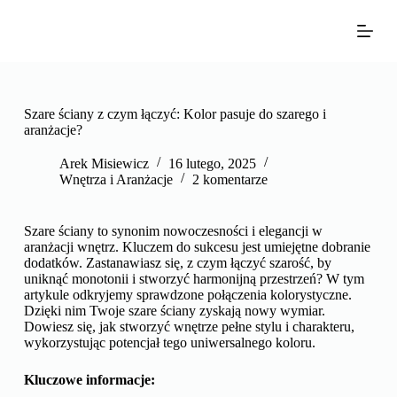
P
r
z
e
j
d
ź
Szare ściany z czym łączyć: Kolor pasuje do szarego i
d
aranżacje?
o
t
Arek Misiewicz
16 lutego, 2025
r
Wnętrza i Aranżacje
2 komentarze
e
ś
c
Szare ściany to synonim nowoczesności i elegancji w
i
aranżacji wnętrz. Kluczem do sukcesu jest umiejętne dobranie
dodatków. Zastanawiasz się, z czym łączyć szarość, by
uniknąć monotonii i stworzyć harmonijną przestrzeń? W tym
artykule odkryjemy sprawdzone połączenia kolorystyczne.
Dzięki nim Twoje szare ściany zyskają nowy wymiar.
Dowiesz się, jak stworzyć wnętrze pełne stylu i charakteru,
wykorzystując potencjał tego uniwersalnego koloru.
Kluczowe informacje: