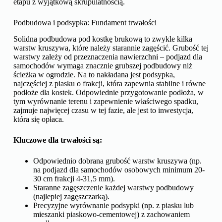
etapu z wyjątkową skrupulatnością.
Podbudowa i podsypka: Fundament trwałości
Solidna podbudowa pod kostkę brukową to zwykle kilka
warstw kruszywa, które należy starannie zagęścić. Grubość tej
warstwy zależy od przeznaczenia nawierzchni – podjazd dla
samochodów wymaga znacznie grubszej podbudowy niż
ścieżka w ogrodzie. Na to nakładana jest podsypka,
najczęściej z piasku o frakcji, która zapewnia stabilne i równe
podłoże dla kostek. Odpowiednie przygotowanie podłoża, w
tym wyrównanie terenu i zapewnienie właściwego spadku,
zajmuje najwięcej czasu w tej fazie, ale jest to inwestycja,
która się opłaca.
Kluczowe dla trwałości są:
Odpowiednio dobrana grubość warstw kruszywa (np.
na podjazd dla samochodów osobowych minimum 20-
30 cm frakcji 4-31,5 mm).
Staranne zagęszczenie każdej warstwy podbudowy
(najlepiej zagęszczarką).
Precyzyjne wyrównanie podsypki (np. z piasku lub
mieszanki piaskowo-cementowej) z zachowaniem