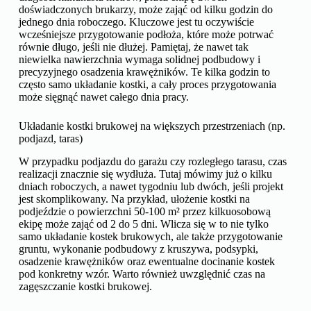
doświadczonych brukarzy, może zająć od kilku godzin do
jednego dnia roboczego. Kluczowe jest tu oczywiście
wcześniejsze przygotowanie podłoża, które może potrwać
równie długo, jeśli nie dłużej. Pamiętaj, że nawet tak
niewielka nawierzchnia wymaga solidnej podbudowy i
precyzyjnego osadzenia krawężników. Te kilka godzin to
często samo układanie kostki, a cały proces przygotowania
może sięgnąć nawet całego dnia pracy.
Układanie kostki brukowej na większych przestrzeniach (np.
podjazd, taras)
W przypadku podjazdu do garażu czy rozległego tarasu, czas
realizacji znacznie się wydłuża. Tutaj mówimy już o kilku
dniach roboczych, a nawet tygodniu lub dwóch, jeśli projekt
jest skomplikowany. Na przykład, ułożenie kostki na
podjeździe o powierzchni 50-100 m² przez kilkuosobową
ekipę może zająć od 2 do 5 dni. Wlicza się w to nie tylko
samo układanie kostek brukowych, ale także przygotowanie
gruntu, wykonanie podbudowy z kruszywa, podsypki,
osadzenie krawężników oraz ewentualne docinanie kostek
pod konkretny wzór. Warto również uwzględnić czas na
zagęszczanie kostki brukowej.