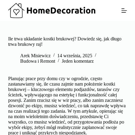
P
r
z
e
j
d
ź
Ile trwa układanie kostki brukowej? Dowiedz się, jak długo
d
trwa brukowy raj!
o
t
Arek Misiewicz
14 września, 2025
r
Budowa i Remont
Jeden komentarz
e
ś
c
Planując prace przy domu czy w ogrodzie, często
i
zastanawiamy się, ile czasu zajmie nam położenie kostki
brukowej – kluczowego elementu podjazdów, tarasów czy
ścieżek, wpływającego na estetykę i funkcjonalność całej
posesji. Zanim rzucisz się w wir pracy, albo zanim zaczniesz
dzwonić po ekipy, musisz wiedzieć, co tak naprawdę wpływa
na czas realizacji tego zadania. W tym artykule, opierając się
na moim wieloletnim doświadczeniu, przedstawię Ci
wszystko, co musisz wiedzieć, od przygotowania podłoża po
wybór ekipy, żebyś mógł realistycznie zaplanować swoje
prace i uniknąć przykrych niespodzianek.