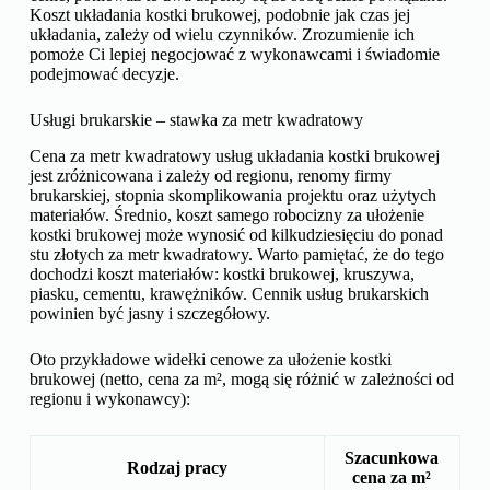
Koszt układania kostki brukowej, podobnie jak czas jej
układania, zależy od wielu czynników. Zrozumienie ich
pomoże Ci lepiej negocjować z wykonawcami i świadomie
podejmować decyzje.
Usługi brukarskie – stawka za metr kwadratowy
Cena za metr kwadratowy usług układania kostki brukowej
jest zróżnicowana i zależy od regionu, renomy firmy
brukarskiej, stopnia skomplikowania projektu oraz użytych
materiałów. Średnio, koszt samego robocizny za ułożenie
kostki brukowej może wynosić od kilkudziesięciu do ponad
stu złotych za metr kwadratowy. Warto pamiętać, że do tego
dochodzi koszt materiałów: kostki brukowej, kruszywa,
piasku, cementu, krawężników. Cennik usług brukarskich
powinien być jasny i szczegółowy.
Oto przykładowe widełki cenowe za ułożenie kostki
brukowej (netto, cena za m², mogą się różnić w zależności od
regionu i wykonawcy):
Szacunkowa
Rodzaj pracy
cena za m²