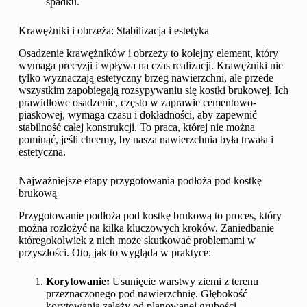
spadku.
Krawężniki i obrzeża: Stabilizacja i estetyka
Osadzenie krawężników i obrzeży to kolejny element, który
wymaga precyzji i wpływa na czas realizacji. Krawężniki nie
tylko wyznaczają estetyczny brzeg nawierzchni, ale przede
wszystkim zapobiegają rozsypywaniu się kostki brukowej. Ich
prawidłowe osadzenie, często w zaprawie cementowo-
piaskowej, wymaga czasu i dokładności, aby zapewnić
stabilność całej konstrukcji. To praca, której nie można
pominąć, jeśli chcemy, by nasza nawierzchnia była trwała i
estetyczna.
Najważniejsze etapy przygotowania podłoża pod kostkę
brukową
Przygotowanie podłoża pod kostkę brukową to proces, który
można rozłożyć na kilka kluczowych kroków. Zaniedbanie
któregokolwiek z nich może skutkować problemami w
przyszłości. Oto, jak to wygląda w praktyce:
Korytowanie:
Usunięcie warstwy ziemi z terenu
przeznaczonego pod nawierzchnię. Głębokość
korytowania zależy od planowanej grubości