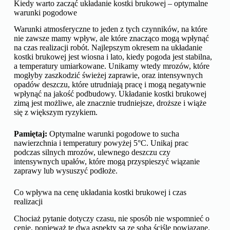
Kiedy warto zacząć układanie kostki brukowej – optymalne
warunki pogodowe
Warunki atmosferyczne to jeden z tych czynników, na które
nie zawsze mamy wpływ, ale które znacząco mogą wpłynąć
na czas realizacji robót. Najlepszym okresem na układanie
kostki brukowej jest wiosna i lato, kiedy pogoda jest stabilna,
a temperatury umiarkowane. Unikamy wtedy mrozów, które
mogłyby zaszkodzić świeżej zaprawie, oraz intensywnych
opadów deszczu, które utrudniają pracę i mogą negatywnie
wpłynąć na jakość podbudowy. Układanie kostki brukowej
zimą jest możliwe, ale znacznie trudniejsze, droższe i wiąże
się z większym ryzykiem.
Pamiętaj:
Optymalne warunki pogodowe to sucha
nawierzchnia i temperatury powyżej 5°C. Unikaj prac
podczas silnych mrozów, ulewnego deszczu czy
intensywnych upałów, które mogą przyspieszyć wiązanie
zaprawy lub wysuszyć podłoże.
Co wpływa na cenę układania kostki brukowej i czas
realizacji
Chociaż pytanie dotyczy czasu, nie sposób nie wspomnieć o
cenie, ponieważ te dwa aspekty są ze sobą ściśle powiązane.