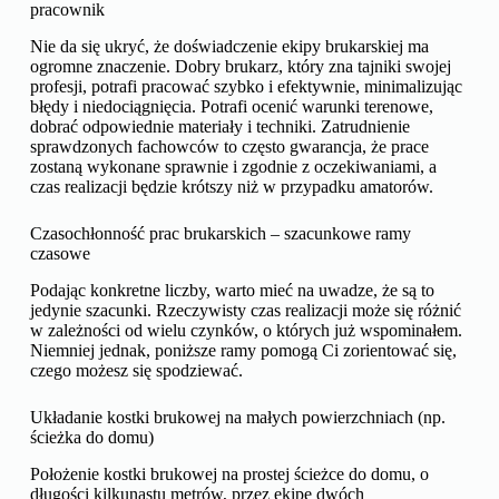
pracownik
Nie da się ukryć, że doświadczenie ekipy brukarskiej ma
ogromne znaczenie. Dobry brukarz, który zna tajniki swojej
profesji, potrafi pracować szybko i efektywnie, minimalizując
błędy i niedociągnięcia. Potrafi ocenić warunki terenowe,
dobrać odpowiednie materiały i techniki. Zatrudnienie
sprawdzonych fachowców to często gwarancja, że prace
zostaną wykonane sprawnie i zgodnie z oczekiwaniami, a
czas realizacji będzie krótszy niż w przypadku amatorów.
Czasochłonność prac brukarskich – szacunkowe ramy
czasowe
Podając konkretne liczby, warto mieć na uwadze, że są to
jedynie szacunki. Rzeczywisty czas realizacji może się różnić
w zależności od wielu czynków, o których już wspominałem.
Niemniej jednak, poniższe ramy pomogą Ci zorientować się,
czego możesz się spodziewać.
Układanie kostki brukowej na małych powierzchniach (np.
ścieżka do domu)
Położenie kostki brukowej na prostej ścieżce do domu, o
długości kilkunastu metrów, przez ekipę dwóch