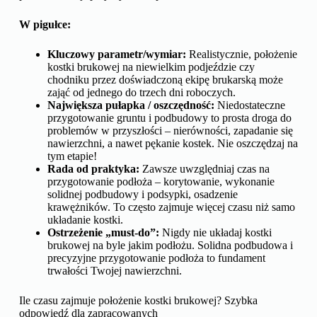
W pigułce:
Kluczowy parametr/wymiar:
Realistycznie, położenie
kostki brukowej na niewielkim podjeździe czy
chodniku przez doświadczoną ekipę brukarską może
zająć od jednego do trzech dni roboczych.
Największa pułapka / oszczędność:
Niedostateczne
przygotowanie gruntu i podbudowy to prosta droga do
problemów w przyszłości – nierówności, zapadanie się
nawierzchni, a nawet pękanie kostek. Nie oszczędzaj na
tym etapie!
Rada od praktyka:
Zawsze uwzględniaj czas na
przygotowanie podłoża – korytowanie, wykonanie
solidnej podbudowy i podsypki, osadzenie
krawężników. To często zajmuje więcej czasu niż samo
układanie kostki.
Ostrzeżenie „must-do”:
Nigdy nie układaj kostki
brukowej na byle jakim podłożu. Solidna podbudowa i
precyzyjne przygotowanie podłoża to fundament
trwałości Twojej nawierzchni.
Ile czasu zajmuje położenie kostki brukowej? Szybka
odpowiedź dla zapracowanych