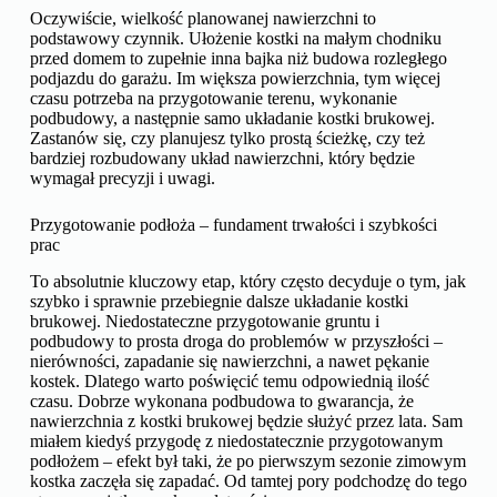
Oczywiście, wielkość planowanej nawierzchni to
podstawowy czynnik. Ułożenie kostki na małym chodniku
przed domem to zupełnie inna bajka niż budowa rozległego
podjazdu do garażu. Im większa powierzchnia, tym więcej
czasu potrzeba na przygotowanie terenu, wykonanie
podbudowy, a następnie samo układanie kostki brukowej.
Zastanów się, czy planujesz tylko prostą ścieżkę, czy też
bardziej rozbudowany układ nawierzchni, który będzie
wymagał precyzji i uwagi.
Przygotowanie podłoża – fundament trwałości i szybkości
prac
To absolutnie kluczowy etap, który często decyduje o tym, jak
szybko i sprawnie przebiegnie dalsze układanie kostki
brukowej. Niedostateczne przygotowanie gruntu i
podbudowy to prosta droga do problemów w przyszłości –
nierówności, zapadanie się nawierzchni, a nawet pękanie
kostek. Dlatego warto poświęcić temu odpowiednią ilość
czasu. Dobrze wykonana podbudowa to gwarancja, że
nawierzchnia z kostki brukowej będzie służyć przez lata. Sam
miałem kiedyś przygodę z niedostatecznie przygotowanym
podłożem – efekt był taki, że po pierwszym sezonie zimowym
kostka zaczęła się zapadać. Od tamtej pory podchodzę do tego