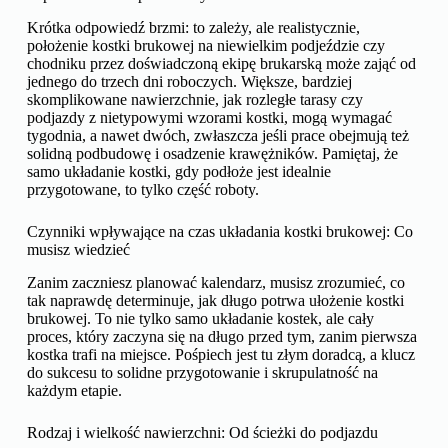
Krótka odpowiedź brzmi: to zależy, ale realistycznie,
położenie kostki brukowej na niewielkim podjeździe czy
chodniku przez doświadczoną ekipę brukarską może zająć od
jednego do trzech dni roboczych. Większe, bardziej
skomplikowane nawierzchnie, jak rozległe tarasy czy
podjazdy z nietypowymi wzorami kostki, mogą wymagać
tygodnia, a nawet dwóch, zwłaszcza jeśli prace obejmują też
solidną podbudowę i osadzenie krawężników. Pamiętaj, że
samo układanie kostki, gdy podłoże jest idealnie
przygotowane, to tylko część roboty.
Czynniki wpływające na czas układania kostki brukowej: Co
musisz wiedzieć
Zanim zaczniesz planować kalendarz, musisz zrozumieć, co
tak naprawdę determinuje, jak długo potrwa ułożenie kostki
brukowej. To nie tylko samo układanie kostek, ale cały
proces, który zaczyna się na długo przed tym, zanim pierwsza
kostka trafi na miejsce. Pośpiech jest tu złym doradcą, a klucz
do sukcesu to solidne przygotowanie i skrupulatność na
każdym etapie.
Rodzaj i wielkość nawierzchni: Od ścieżki do podjazdu