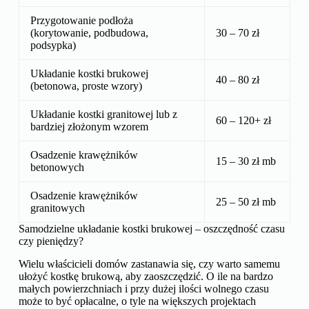
Przygotowanie podłoża
(korytowanie, podbudowa,
30 – 70 zł
podsypka)
Układanie kostki brukowej
40 – 80 zł
(betonowa, proste wzory)
Układanie kostki granitowej lub z
60 – 120+ zł
bardziej złożonym wzorem
Osadzenie krawężników
15 – 30 zł mb
betonowych
Osadzenie krawężników
25 – 50 zł mb
granitowych
Samodzielne układanie kostki brukowej – oszczędność czasu
czy pieniędzy?
Wielu właścicieli domów zastanawia się, czy warto samemu
ułożyć kostkę brukową, aby zaoszczędzić. O ile na bardzo
małych powierzchniach i przy dużej ilości wolnego czasu
może to być opłacalne, o tyle na większych projektach