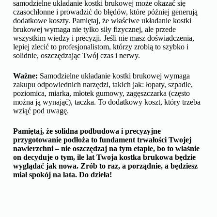
samodzielne układanie kostki brukowej może okazać się
czasochłonne i prowadzić do błędów, które później generują
dodatkowe koszty. Pamiętaj, że właściwe układanie kostki
brukowej wymaga nie tylko siły fizycznej, ale przede
wszystkim wiedzy i precyzji. Jeśli nie masz doświadczenia,
lepiej zlecić to profesjonalistom, którzy zrobią to szybko i
solidnie, oszczędzając Twój czas i nerwy.
Ważne:
Samodzielne układanie kostki brukowej wymaga
zakupu odpowiednich narzędzi, takich jak: łopaty, szpadle,
poziomica, miarka, młotek gumowy, zagęszczarka (często
można ją wynająć), taczka. To dodatkowy koszt, który trzeba
wziąć pod uwagę.
Pamiętaj, że solidna podbudowa i precyzyjne
przygotowanie podłoża to fundament trwałości Twojej
nawierzchni – nie oszczędzaj na tym etapie, bo to właśnie
on decyduje o tym, ile lat Twoja kostka brukowa będzie
wyglądać jak nowa. Zrób to raz, a porządnie, a będziesz
miał spokój na lata. Do dzieła!