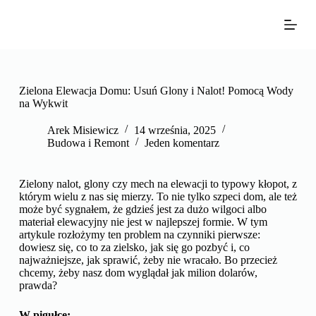
P
r
z
e
j
d
ź
Zielona Elewacja Domu: Usuń Glony i Nalot! Pomocą Wody
d
na Wykwit
o
t
Arek Misiewicz
14 września, 2025
r
Budowa i Remont
Jeden komentarz
e
ś
c
Zielony nalot, glony czy mech na elewacji to typowy kłopot, z
i
którym wielu z nas się mierzy. To nie tylko szpeci dom, ale też
może być sygnałem, że gdzieś jest za dużo wilgoci albo
materiał elewacyjny nie jest w najlepszej formie. W tym
artykule rozłożymy ten problem na czynniki pierwsze:
dowiesz się, co to za zielsko, jak się go pozbyć i, co
najważniejsze, jak sprawić, żeby nie wracało. Bo przecież
chcemy, żeby nasz dom wyglądał jak milion dolarów,
prawda?
W pigułce: