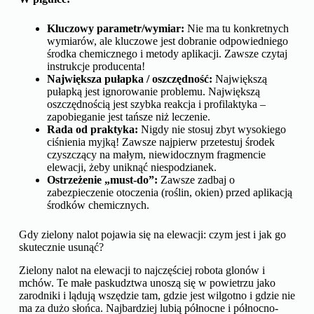
Kluczowy parametr/wymiar:
Nie ma tu konkretnych
wymiarów, ale kluczowe jest dobranie odpowiedniego
środka chemicznego i metody aplikacji. Zawsze czytaj
instrukcje producenta!
Największa pułapka / oszczędność:
Największą
pułapką jest ignorowanie problemu. Największą
oszczędnością jest szybka reakcja i profilaktyka –
zapobieganie jest tańsze niż leczenie.
Rada od praktyka:
Nigdy nie stosuj zbyt wysokiego
ciśnienia myjką! Zawsze najpierw przetestuj środek
czyszczący na małym, niewidocznym fragmencie
elewacji, żeby uniknąć niespodzianek.
Ostrzeżenie „must-do”:
Zawsze zadbaj o
zabezpieczenie otoczenia (roślin, okien) przed aplikacją
środków chemicznych.
Gdy zielony nalot pojawia się na elewacji: czym jest i jak go
skutecznie usunąć?
Zielony nalot na elewacji to najczęściej robota glonów i
mchów. Te małe paskudztwa unoszą się w powietrzu jako
zarodniki i lądują wszędzie tam, gdzie jest wilgotno i gdzie nie
ma za dużo słońca. Najbardziej lubią północne i północno-