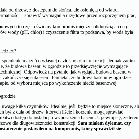
dala od drzew, z dostępem do słońca, ale osłoniętą od wiatru.
ormalności – sprawdź wymagania urzędowe przed rozpoczęciem prac,
owych to często świetny kompromis między solidnością a ceną.
ów wody (pH, chlor) i czyszczenie filtra to podstawa, by woda była
iedzieć?
spełnienie marzeń o własnej oazie spokoju i rekreacji. Jednak zanim
ie, że budowa basenu w ogrodzie to przedsięwzięcie wymagające
 technicznej. Odpowiedź na pytanie, jak wygląda budowa basenu w
e i zakończył się sukcesem. Pamiętaj, że budowa basenu w ogrodzie
apie, od wyboru miejsca po wykończenie niecki basenowej.
ogrodzie
wagę kilka czynników. Idealnie, jeśli będzie to miejsce słoneczne, al
en był z dala od drzew, których liście i korzenie mogą sprawiać
twi dostęp do instalacji i wyposażenia basenu. Upewnij się, że teren
luczowe dla długowieczności konstrukcji.
Sam miałem dylemat, czy
– ostatecznie postawiłem na kompromis, który sprawdził się