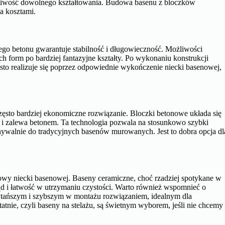
żliwość dowolnego kształtowania. Budowa basenu z bloczków
a kosztami.
ego betonu gwarantuje stabilność i długowieczność. Możliwości
ch form po bardziej fantazyjne kształty. Po wykonaniu konstrukcji
ęsto realizuje się poprzez odpowiednie wykończenie niecki basenowej,
sto bardziej ekonomiczne rozwiązanie. Bloczki betonowe układa się
się i zalewa betonem. Ta technologia pozwala na stosunkowo szybki
ównywalnie do tradycyjnych basenów murowanych. Jest to dobra opcja dl
dowy niecki basenowej. Baseny ceramiczne, choć rzadziej spotykane w
 i łatwość w utrzymaniu czystości. Warto również wspomnieć o
to tańszym i szybszym w montażu rozwiązaniem, idealnym dla
tnie, czyli baseny na stelażu, są świetnym wyborem, jeśli nie chcemy