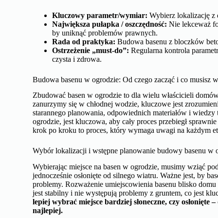
Kluczowy parametr/wymiar:
Wybierz lokalizację z 
Największa pułapka / oszczędność:
Nie lekceważ f
by uniknąć problemów prawnych.
Rada od praktyka:
Budowa basenu z bloczków beton
Ostrzeżenie „must-do”:
Regularna kontrola parametr
czysta i zdrowa.
Budowa basenu w ogrodzie: Od czego zacząć i co musisz w
Zbudować basen w ogrodzie to dla wielu właścicieli domów 
zanurzymy się w chłodnej wodzie, kluczowe jest zrozumien
starannego planowania, odpowiednich materiałów i wiedzy
ogrodzie, jest kluczowa, aby cały proces przebiegł sprawni
krok po kroku to proces, który wymaga uwagi na każdym et
Wybór lokalizacji i wstępne planowanie budowy basenu w 
Wybierając miejsce na basen w ogrodzie, musimy wziąć pod u
jednocześnie osłonięte od silnego wiatru. Ważne jest, by bas
problemy. Rozważenie umiejscowienia basenu blisko domu uła
jest stabilny i nie występują problemy z gruntem, co jest k
lepiej wybrać miejsce bardziej słoneczne, czy osłonięte 
najlepiej.