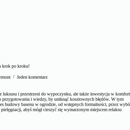
 krok po kroku!
emont
Jeden komentarz
e luksusu i przestrzeni do wypoczynku, ale także inwestycja w komfor
o przygotowania i wiedzy, by uniknąć kosztownych błędów. W tym
ces budowy basenu w ogrodzie, od wstępnych formalności, przez wybó
e pielęgnacji, abyś mógł cieszyć się wymarzonym miejscem relaksu