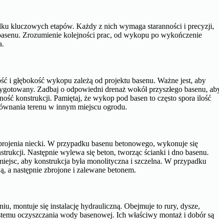
ilku kluczowych etapów. Każdy z nich wymaga staranności i precyzji,
basenu. Zrozumienie kolejności prac, od wykopu po wykończenie
a.
ć i głębokość wykopu zależą od projektu basenu. Ważne jest, aby
rzygotowany. Zadbaj o odpowiedni drenaż wokół przyszłego basenu, ab
ość konstrukcji. Pamiętaj, że wykop pod basen to często spora ilość
równania terenu w innym miejscu ogrodu.
rojenia niecki. W przypadku basenu betonowego, wykonuje się
strukcji. Następnie wylewa się beton, tworząc ścianki i dno basenu.
miejsc, aby konstrukcja była monolityczna i szczelna. W przypadku
 a następnie zbrojone i zalewane betonem.
u, montuje się instalację hydrauliczną. Obejmuje to rury, dysze,
systemu oczyszczania wody basenowej. Ich właściwy montaż i dobór są