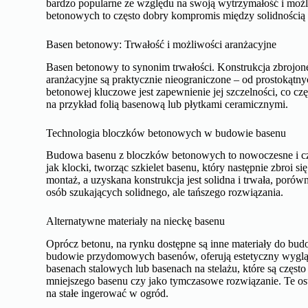
bardzo popularne ze względu na swoją wytrzymałość i mo
betonowych to często dobry kompromis między solidnością 
Basen betonowy: Trwałość i możliwości aranżacyjne
Basen betonowy to synonim trwałości. Konstrukcja zbrojon
aranżacyjne są praktycznie nieograniczone – od prostokątny
betonowej kluczowe jest zapewnienie jej szczelności, co cz
na przykład folią basenową lub płytkami ceramicznymi.
Technologia bloczków betonowych w budowie basenu
Budowa basenu z bloczków betonowych to nowoczesne i czę
jak klocki, tworząc szkielet basenu, który następnie zbroi 
montaż, a uzyskana konstrukcja jest solidna i trwała, por
osób szukających solidnego, ale tańszego rozwiązania.
Alternatywne materiały na nieckę basenu
Oprócz betonu, na rynku dostępne są inne materiały do bu
budowie przydomowych basenów, oferują estetyczny wygląd
basenach stalowych lub basenach na stelażu, które są częs
mniejszego basenu czy jako tymczasowe rozwiązanie. Te osta
na stałe ingerować w ogród.