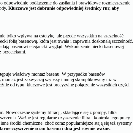
o odpowiednie podłączenie do zasilania i prawidłowe rozmieszczenie
wody.
Kluczowe jest dobranie odpowiedniej średnicy rur, aby
nie tylko wpływa na estetykę, ale przede wszystkim na szczelność
cki folią basenową, która jest trwała i zapewnia doskonałą szczelność
nadają basenowi elegancki wygląd. Wykończenie niecki basenowej
 przeciekami.
następuje właściwy montaż basenu. W przypadku basenów
u, montaż jest zazwyczaj szybszy i mniej skomplikowany niż w
ie od typu, kluczowe jest precyzyjne połączenie wszystkich części
. Nowoczesne systemy filtracji, składające się z pompy, filtra
zenia. Ważne jest regularne czyszczenie filtra i kontrola jego pracy.
inne środki chemiczne, choć coraz popularniejsze stają się też systemy
gularne czyszczenie ścian basenu i dna jest równie ważne.