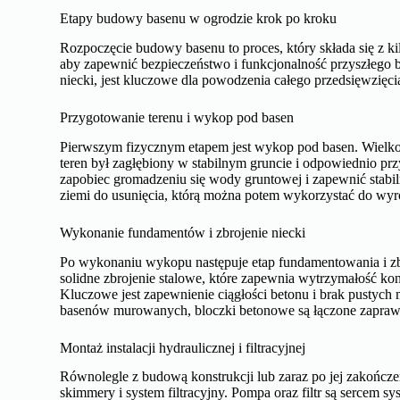
Etapy budowy basenu w ogrodzie krok po kroku
Rozpoczęcie budowy basenu to proces, który składa się z k
aby zapewnić bezpieczeństwo i funkcjonalność przyszłego 
niecki, jest kluczowe dla powodzenia całego przedsięwzięci
Przygotowanie terenu i wykop pod basen
Pierwszym fizycznym etapem jest wykop pod basen. Wielkoś
teren był zagłębiony w stabilnym gruncie i odpowiednio p
zapobiec gromadzeniu się wody gruntowej i zapewnić stabiln
ziemi do usunięcia, którą można potem wykorzystać do wy
Wykonanie fundamentów i zbrojenie niecki
Po wykonaniu wykopu następuje etap fundamentowania i zb
solidne zbrojenie stalowe, które zapewnia wytrzymałość kon
Kluczowe jest zapewnienie ciągłości betonu i brak pustych 
basenów murowanych, bloczki betonowe są łączone zaprawą,
Montaż instalacji hydraulicznej i filtracyjnej
Równolegle z budową konstrukcji lub zaraz po jej zakończeni
skimmery i system filtracyjny. Pompa oraz filtr są sercem 