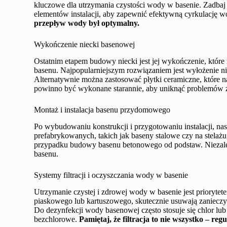
kluczowe dla utrzymania czystości wody w basenie. Zadbaj 
elementów instalacji, aby zapewnić efektywną cyrkulację 
przepływ wody był optymalny.
Wykończenie niecki basenowej
Ostatnim etapem budowy niecki jest jej wykończenie, które 
basenu. Najpopularniejszym rozwiązaniem jest wyłożenie nie
Alternatywnie można zastosować płytki ceramiczne, które 
powinno być wykonane starannie, aby uniknąć problemów z
Montaż i instalacja basenu przydomowego
Po wybudowaniu konstrukcji i przygotowaniu instalacji, 
prefabrykowanych, takich jak baseny stalowe czy na stelaż
przypadku budowy basenu betonowego od podstaw. Niezależn
basenu.
Systemy filtracji i oczyszczania wody w basenie
Utrzymanie czystej i zdrowej wody w basenie jest priorytetem
piaskowego lub kartuszowego, skutecznie usuwają zanieczyszc
Do dezynfekcji wody basenowej często stosuje się chlor lub 
bezchlorowe.
Pamiętaj, że filtracja to nie wszystko – re