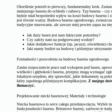
Określenie potrzeb to pierwszy, fundamentalny krok. Zastan
mniejszego basenu do ochłody i zabawy. Typ basenu – czy m
będzie miał bezpośredni wpływ na koszt budowy basenu i 
jest równie ważny. Budowa basenu ogrodowego, zwłaszcza 
tradycyjne murowanie, ale zawsze miej pewien zapas na niep
Jak duży basen jest nam faktycznie potrzebny?
Czy zależy nam na podgrzewanej wodzie?
Jakie dodatkowe funkcje (np. jacuzzi, oświetlenie) c
Jaki mamy budżet na budowę i późniejsze utrzymanie
Formalności i pozwolenia na budowę basenu ogrodowego
Zanim rozpoczniecie prace nad wykopem pod basen, upewnij
wielkości i głębokości basenu, przepisy mogą wymagać zgł
lokalnym urzędem, aby sprawdzić, jakie dokumenty są potr
który zapobiega późniejszym komplikacjom.
Z mojego dośw
tłumaczyć.
Projektowanie niecki basenowej: Materiały i technologie
Niecka basenowa to serce całego przedsięwzięcia. Wybór mat
funkcjonalności basenu. Betonowe baseny, zarówno te trad