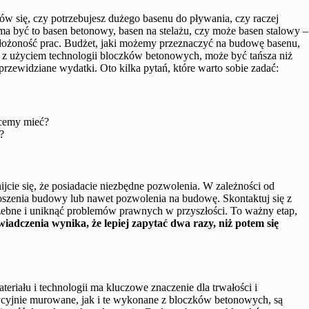
ów się, czy potrzebujesz dużego basenu do pływania, czy raczej
a być to basen betonowy, basen na stelażu, czy może basen stalowy –
złożoność prac. Budżet, jaki możemy przeznaczyć na budowę basenu,
z użyciem technologii bloczków betonowych, może być tańsza niż
rzewidziane wydatki. Oto kilka pytań, które warto sobie zadać:
hcemy mieć?
?
cie się, że posiadacie niezbędne pozwolenia. W zależności od
oszenia budowy lub nawet pozwolenia na budowę. Skontaktuj się z
zebne i uniknąć problemów prawnych w przyszłości. To ważny etap,
iadczenia wynika, że lepiej zapytać dwa razy, niż potem się
eriału i technologii ma kluczowe znaczenie dla trwałości i
ycyjnie murowane, jak i te wykonane z bloczków betonowych, są