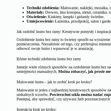
Techniki zdobienia:
Malowanie, naklejki, mozaika, m
Materiały:
Drewno, lina konopna, metal, ceramika, roś
Oświetlenie:
Kinkiety, lampki i girlandy świetlne.
Umiejscowienie:
Łazienka, przedpokój, salon i garde
Jak ozdobić lustro bez ramy: Kreatywne pomysły i inspiracj
Ozdobienie lustra bez ramy to świetny sposób na wyrażeni
pomieszczenia. Niezależnie od tego, czy preferujesz minimal
odnowić swoje lustro i wpasować je w aranżację.
Różne techniki zdobienia lustra bez ramy
Istnieje wiele różnych sposobów na ozdobienie lustra bez r
umiejętności manualnych.
Można zobaczyć, jak proste meto
Malowanie lustra – jak to zrobić krok po kroku?
Malowanie to jeden z najbardziej kreatywnych sposobów na
unikalnych wzorów.
Powierzchni szkła można nadać zupe
Pamiętaj, aby sprawdzić, czy używasz farb przeznaczonych 
Instrukcja krok po kroku: