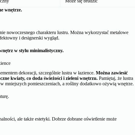
ację lustra łazienkowego.
ki.
nicza Cię jedynie Twoja wyobraźnia. Oprócz farb, naklejek i mozaiki,
wyjątkową ramę lustra.
u
dodać swojemu wnętrzu naturalnego wdzięku. Można wykorzystać
a liną konopną ozdobić krawędź lustra, co doda mu rustykalnego
ięku, gdy jest używana jako rama lub dekoracja.
lety
Wady
obróbki
Podatność na wilgoć
iczny
Może się brudzić