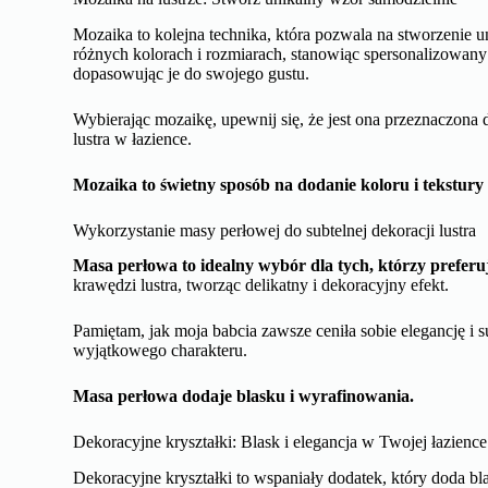
Naklejki na lustro: Szybki i łatwy sposób na dekorację
Naklejki to szybki i efektywny sposób, jeśli należysz do osób,
się ogromną popularnością, szczególnie płaskie naklejki, w
je przyklejać bezpośrednio na powierzchnię tafli lustra
Rodzaje naklejek, które możesz wykorzystać:
Naklejki winylowe
Naklejki lustrzane
Naklejki z efektem 3D
To idealne rozwiązanie dla osób, które lubią szybkie me
Mozaika na lustrze: Stwórz unikalny wzór samodzielnie