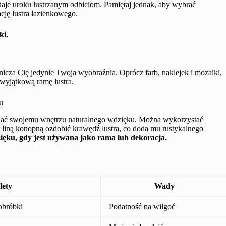
unikalnego i efektownego wzoru na lustrze. Mozaiki dostępne są w
dodatek do lustra, dzięki czemu możesz samodzielnie ozdobić lustro,
do użytku w wilgotnych pomieszczeniach, jeśli planujesz dekorację
do lustra.
ą subtelne i eleganckie dekoracje.
Można ją użyć do ozdobienia
subtelność. Do zdobienia lustra użyła masy perłowej, co nadało mu
sku i elegancji Twojej łazience. Można je przykleić na powierzchni
odaje uroku lustrzanym odbiciom. Pamiętaj jednak, aby wybrać