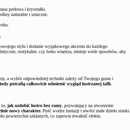
asa perłowa i kryształki.
liny naturalne i sztuczne.
roba.
e
e swojego stylu i dodanie wyjątkowego akcentu do każdego
istyczne, rustykalne, czy boho wnętrza, istnieje wiele sposobów, aby
amy, a wybór odpowiedniej techniki zależy od Twojego gustu i
dy potrafią całkowicie odmienić wygląd lustrzanej tafli.
 to,
jak ozdobić lustro bez ramy
, pozwalający na stworzenie
łnie nowy charakter.
Puść wodze fantazji i stwórz małe dzieło sztuki
do powierzchni szklanych, co zapewni trwałość efektu.