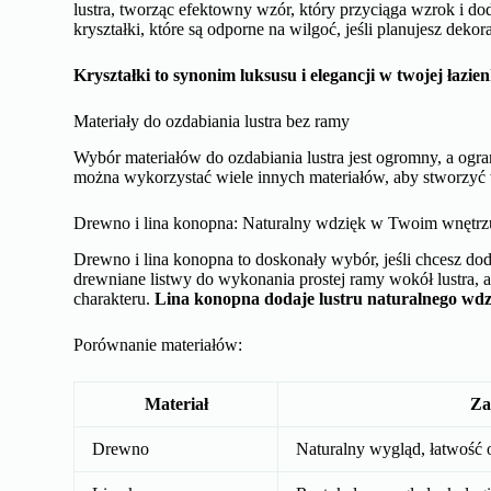
Mozaika to kolejna technika, która pozwala na stworzenie 
różnych kolorach i rozmiarach, stanowiąc spersonalizowany 
dopasowując je do swojego gustu.
Wybierając mozaikę, upewnij się, że jest ona przeznaczona 
lustra w łazience.
Mozaika to świetny sposób na dodanie koloru i tekstury 
Wykorzystanie masy perłowej do subtelnej dekoracji lustra
Masa perłowa to idealny wybór dla tych, którzy preferuj
krawędzi lustra, tworząc delikatny i dekoracyjny efekt.
Pamiętam, jak moja babcia zawsze ceniła sobie elegancję i 
wyjątkowego charakteru.
Masa perłowa dodaje blasku i wyrafinowania.
Dekoracyjne kryształki: Blask i elegancja w Twojej łazience
Dekoracyjne kryształki to wspaniały dodatek, który doda bla
lustra, tworząc efektowny wzór, który przyciąga wzrok i d