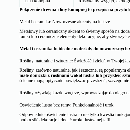
kryształki, które są odporne na wilgoć, jeśli planujesz dekor
Kryształki to synonim luksusu i elegancji w twojej łazien
Materiały do ozdabiania lustra bez ramy
Wybór materiałów do ozdabiania lustra jest ogromny, a ogra
można wykorzystać wiele innych materiałów, aby stworzyć 
Drewno i lina konopna: Naturalny wdzięk w Twoim wnętrz
Drewno i lina konopna to doskonały wybór, jeśli chcesz 
drewniane listwy do wykonania prostej ramy wokół lustra, 
charakteru.
Lina konopna dodaje lustru naturalnego wdz
Porównanie materiałów:
Materiał
Za
Drewno
Naturalny wygląd, łatwość 
Lina konopna
Rustykalny wygląd, ekolog