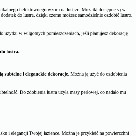
 które cenią sobie prostotę i łatwość aplikacji. Naklejki na lustra ciesz
ypukłe 3D i kolorowe, które są dostępne w różnych formatach.
Możesz
, tworząc dekoracyjny akcent bez większego wysiłku.
tamorfozy.