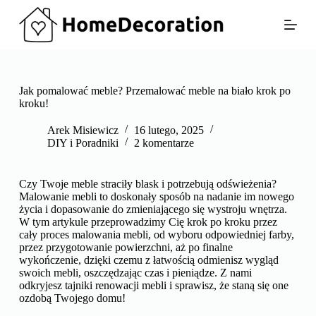
P
r
z
e
j
d
ź
Jak pomalować meble? Przemalować meble na biało krok po
d
kroku!
o
t
Arek Misiewicz
16 lutego, 2025
r
DIY i Poradniki
2 komentarze
e
ś
c
Czy Twoje meble straciły blask i potrzebują odświeżenia?
i
Malowanie mebli to doskonały sposób na nadanie im nowego
życia i dopasowanie do zmieniającego się wystroju wnętrza.
W tym artykule przeprowadzimy Cię krok po kroku przez
cały proces malowania mebli, od wyboru odpowiedniej farby,
przez przygotowanie powierzchni, aż po finalne
wykończenie, dzięki czemu z łatwością odmienisz wygląd
swoich mebli, oszczędzając czas i pieniądze. Z nami
odkryjesz tajniki renowacji mebli i sprawisz, że staną się one
ozdobą Twojego domu!