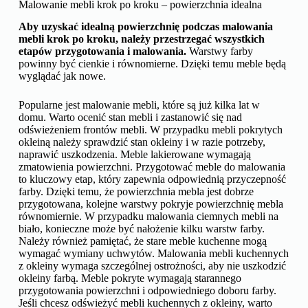
Malowanie mebli krok po kroku – powierzchnia idealna
Aby uzyskać idealną powierzchnię podczas malowania
mebli krok po kroku, należy przestrzegać wszystkich
etapów przygotowania i malowania.
Warstwy farby
powinny być cienkie i równomierne. Dzięki temu meble będą
wyglądać jak nowe.
Popularne jest malowanie mebli, które są już kilka lat w
domu. Warto ocenić stan mebli i zastanowić się nad
odświeżeniem frontów mebli. W przypadku mebli pokrytych
okleiną należy sprawdzić stan okleiny i w razie potrzeby,
naprawić uszkodzenia. Meble lakierowane wymagają
zmatowienia powierzchni. Przygotować meble do malowania
to kluczowy etap, który zapewnia odpowiednią przyczepność
farby. Dzięki temu, że powierzchnia mebla jest dobrze
przygotowana, kolejne warstwy pokryje powierzchnię mebla
równomiernie. W przypadku malowania ciemnych mebli na
biało, konieczne może być nałożenie kilku warstw farby.
Należy również pamiętać, że stare meble kuchenne mogą
wymagać wymiany uchwytów. Malowania mebli kuchennych
z okleiny wymaga szczególnej ostrożności, aby nie uszkodzić
okleiny farbą. Meble pokryte wymagają starannego
przygotowania powierzchni i odpowiedniego doboru farby.
Jeśli chcesz odświeżyć mebli kuchennych z okleiny, warto