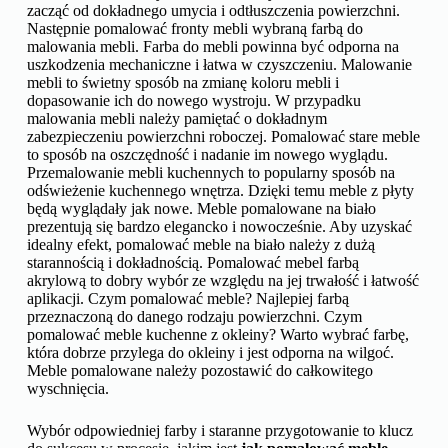
zacząć od dokładnego umycia i odtłuszczenia powierzchni.
Następnie pomalować fronty mebli wybraną farbą do
malowania mebli. Farba do mebli powinna być odporna na
uszkodzenia mechaniczne i łatwa w czyszczeniu. Malowanie
mebli to świetny sposób na zmianę koloru mebli i
dopasowanie ich do nowego wystroju. W przypadku
malowania mebli należy pamiętać o dokładnym
zabezpieczeniu powierzchni roboczej. Pomalować stare meble
to sposób na oszczędność i nadanie im nowego wyglądu.
Przemalowanie mebli kuchennych to popularny sposób na
odświeżenie kuchennego wnętrza. Dzięki temu meble z płyty
będą wyglądały jak nowe. Meble pomalowane na biało
prezentują się bardzo elegancko i nowocześnie. Aby uzyskać
idealny efekt, pomalować meble na biało należy z dużą
starannością i dokładnością. Pomalować mebel farbą
akrylową to dobry wybór ze względu na jej trwałość i łatwość
aplikacji. Czym pomalować meble? Najlepiej farbą
przeznaczoną do danego rodzaju powierzchni. Czym
pomalować meble kuchenne z okleiny? Warto wybrać farbę,
która dobrze przylega do okleiny i jest odporna na wilgoć.
Meble pomalowane należy pozostawić do całkowitego
wyschnięcia.
Wybór odpowiedniej farby i staranne przygotowanie to klucz