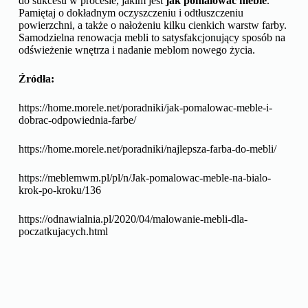
do sukcesu w procesie, jakim jest
jak pomalować meble
.
Pamiętaj o dokładnym oczyszczeniu i odtłuszczeniu
powierzchni, a także o nałożeniu kilku cienkich warstw farby.
Samodzielna renowacja mebli to satysfakcjonujący sposób na
odświeżenie wnętrza i nadanie meblom nowego życia.
Źródła:
https://home.morele.net/poradniki/jak-pomalowac-meble-i-
dobrac-odpowiednia-farbe/
https://home.morele.net/poradniki/najlepsza-farba-do-mebli/
https://meblemwm.pl/pl/n/Jak-pomalowac-meble-na-bialo-
krok-po-kroku/136
https://odnawialnia.pl/2020/04/malowanie-mebli-dla-
poczatkujacych.html