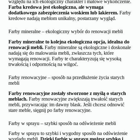
względu na ich ekologiczny charakter i matowe wykończenie.
Farba kredowa jest ekologiczna, ale wymaga
dodatkowego zabezpieczenia woskiem lub lakierem.
Farby
kredowe nadają meblom unikalny, postarzany wygląd.
Farby mineralne – ekologiczny wybór do renowacji mebli
Farby mineralne to kolejna ekologiczna opcja, idealna do
renowacji mebli.
Farby mineralne są ekologiczne i doskonale
nadają się do malowania mebli, zwłaszcza tych, które
wymagają renowacji. Farby te charakteryzują się wysoką
trwałością i odpornością na wilgoć.
Farby renowacyjne – sposób na przedłużenie życia starych
mebli
Farby renowacyjne zostały stworzone z myślą o starych
meblach.
Farby renowacyjne zwiększają trwałość starych
mebli, przywracając im dawny blask. Jeśli chcesz odnowić
stare meble, sięgnij po farby renowacyjne.
Farby w sprayu – szybki sposób na odświeżenie mebli
Farby w sprayu to szybki i wygodny sposób na odświeżenie
wyglądu mebli.
Dzięki farbie w sprayu możesz szybko i