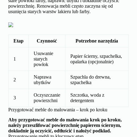
stare powłoki farby, naprawić ubytki i dokładnie oczyścić
powierzchnię. Renowacja mebli często zaczyna się od
usunięcia starych warstw lakieru lub farby.
Etap
Czynność
Potrzebne narzędzia
Usuwanie
Papier ścierny, szpachelka,
1
starych
opalarka (opcjonalnie)
powłok
Naprawa
Szpachla do drewna,
2
ubytków
szpachelka
Oczyszczanie
Szczotka, woda z
3
powierzchni
detergentem
Przygotować meble do malowania – krok po kroku
Aby przygotować meble do malowania krok po kroku,
należy przeszlifować powierzchnię papierem ściernym,
dokładnie ją oczyścić, odtłuścić i nałożyć podkład.
Przygotowanie mebli to kluczowy etap.