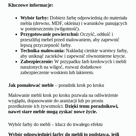
Kluczowe informacje:
Wybór farby:
Dobierz farbę odpowiednią do materiału
mebla (drewno, MDF, okleina) i warunków panujących
w pomieszczeniu (wilgotność).
Przygotowanie powierzchni:
Oczyść, odtłuść i
przeszlifuj mebel przed malowaniem, aby zapewnić
lepszą przyczepność farby.
Technika malowania:
Nakładaj cienkie warstwy farby,
aby uniknąć zacieków i zapewnić równomierne krycie.
Zabezpieczenie:
W przypadku farb kredowych i mebli
narażonych na wilgoć, rozważ dodatkowe
zabezpieczenie woskiem lub lakierem.
Jak pomalować meble
– poradnik krok po kroku
Malowanie mebli krok po kroku pozwala na odświeżenie
wyglądu, dopasowanie do aranżacji lub po prostu
przedłużenie ich żywotności.
Dzięki temu poradnikowi,
nawet stare meble mogą zyskać nowe życie.
Wybór farby do mebli – klucz do trwałego efektu
Wybór odpowiedniej farby do mebli to podstawa, jeśli