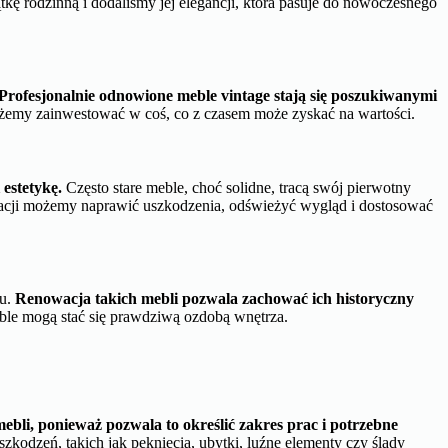
ę rodzinną i dodaliśmy jej elegancji, która pasuje do nowoczesnego
Profesjonalnie odnowione meble vintage stają się poszukiwanymi
żemy zainwestować w coś, co z czasem może zyskać na wartości.
estetykę.
Często stare meble, choć solidne, tracą swój pierwotny
wacji możemy naprawić uszkodzenia, odświeżyć wygląd i dostosować
ku.
Renowacja takich mebli pozwala zachować ich historyczny
le mogą stać się prawdziwą ozdobą wnętrza.
bli, ponieważ pozwala to określić zakres prac i potrzebne
kodzeń, takich jak pęknięcia, ubytki, luźne elementy czy ślady