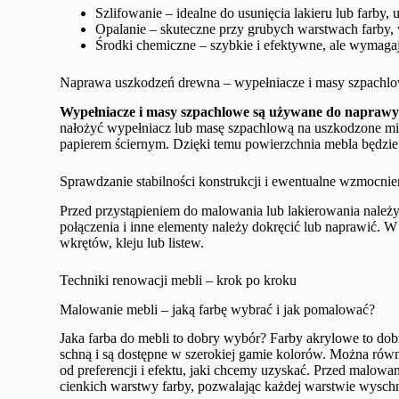
Szlifowanie – idealne do usunięcia lakieru lub farby, 
Opalanie – skuteczne przy grubych warstwach farby,
Środki chemiczne – szybkie i efektywne, ale wymagaj
Naprawa uszkodzeń drewna – wypełniacze i masy szpachlo
Wypełniacze i masy szpachlowe są używane do naprawy u
nałożyć wypełniacz lub masę szpachlową na uszkodzone mi
papierem ściernym. Dzięki temu powierzchnia mebla będzie g
Sprawdzanie stabilności konstrukcji i ewentualne wzmocnie
Przed przystąpieniem do malowania lub lakierowania należy
połączenia i inne elementy należy dokręcić lub naprawić.
wkrętów, kleju lub listew.
Techniki renowacji mebli – krok po kroku
Malowanie mebli – jaką farbę wybrać i jak pomalować?
Jaka farba do mebli to dobry wybór? Farby akrylowe to dob
schną i są dostępne w szerokiej gamie kolorów. Można rów
od preferencji i efektu, jaki chcemy uzyskać. Przed malow
cienkich warstwy farby, pozwalając każdej warstwie wysch