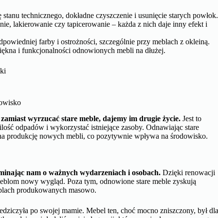
stanu technicznego, dokładne czyszczenie i usunięcie starych powłok
e, lakierowanie czy tapicerowanie – każda z nich daje inny efekt i
owiedniej farby i ostrożności, szczególnie przy meblach z okleiną.
kna i funkcjonalności odnowionych mebli na dłużej.
iki
dowisko
zamiast wyrzucać stare meble, dajemy im drugie życie.
Jest to
ilość odpadów i wykorzystać istniejące zasoby. Odnawiając stare
 na produkcję nowych mebli, co pozytywnie wpływa na środowisko.
ominając nam o ważnych wydarzeniach i osobach.
Dzięki renowacji
eblom nowy wygląd. Poza tym, odnowione stare meble zyskują
meblach produkowanych masowo.
edziczyła po swojej mamie. Mebel ten, choć mocno zniszczony, był dl