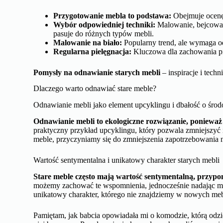
Przygotowanie mebla to podstawa:
Obejmuje ocenę 
Wybór odpowiedniej techniki:
Malowanie, bejcowani
pasuje do różnych typów mebli.
Malowanie na biało:
Popularny trend, ale wymaga odp
Regularna pielęgnacja:
Kluczowa dla zachowania pię
Pomysły na odnawianie starych mebli
– inspiracje i techn
Dlaczego warto odnawiać stare meble?
Odnawianie mebli jako element upcyklingu i dbałość o śro
Odnawianie mebli to ekologiczne rozwiązanie, ponieważ 
praktyczny przykład upcyklingu, który pozwala zmniejszyć 
meble, przyczyniamy się do zmniejszenia zapotrzebowania
Wartość sentymentalna i unikatowy charakter starych mebli
Stare meble często mają wartość sentymentalną, przyp
możemy zachować te wspomnienia, jednocześnie nadając m
unikatowy charakter, którego nie znajdziemy w nowych 
Pamiętam, jak babcia opowiadała mi o komodzie, którą odzi