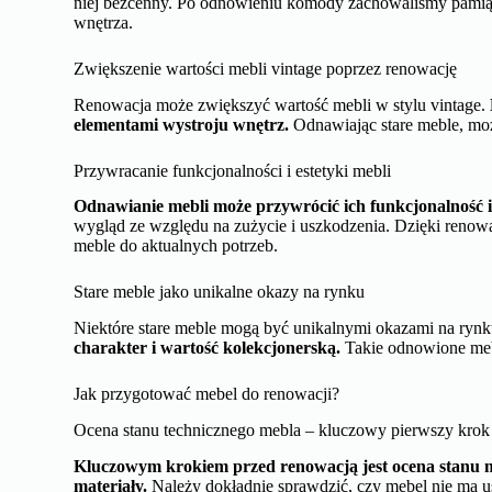
niej bezcenny. Po odnowieniu komody zachowaliśmy pamiątk
wnętrza.
Zwiększenie wartości mebli vintage poprzez renowację
Renowacja może zwiększyć wartość mebli w stylu vintage.
elementami wystroju wnętrz.
Odnawiając stare meble, mo
Przywracanie funkcjonalności i estetyki mebli
Odnawianie mebli może przywrócić ich funkcjonalność i 
wygląd ze względu na zużycie i uszkodzenia. Dzięki reno
meble do aktualnych potrzeb.
Stare meble jako unikalne okazy na rynku
Niektóre stare meble mogą być unikalnymi okazami na ryn
charakter i wartość kolekcjonerską.
Takie odnowione meb
Jak przygotować mebel do renowacji?
Ocena stanu technicznego mebla – kluczowy pierwszy krok
Kluczowym krokiem przed renowacją jest ocena stanu me
materiały.
Należy dokładnie sprawdzić, czy mebel nie ma usz