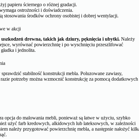
użyj papieru ściernego o różnej gradacji.
 wymaga ostrożności i doświadczenia.
ą stosowania środków ochrony osobistej i dobrej wentylacji.
we w akcji
szkodzeń drewna, takich jak dziury, pęknięcia i ubytki.
Należy
ejsce, wyrównać powierzchnię i po wyschnięciu przeszlifować
ładka i jednolita.
nia
 sprawdzić stabilność konstrukcji mebla. Poluzowane zawiasy,
 W razie potrzeby można wzmocnić konstrukcję za pomocą dodatkowych
ra opcja do malowania mebli, ponieważ są łatwe w użyciu, szybko
nież użyć farb kredowych, alkidowych lub lateksowych, w zależności
aniem należy przygotować powierzchnię mebla, a następnie nałożyć kilk
nąć.