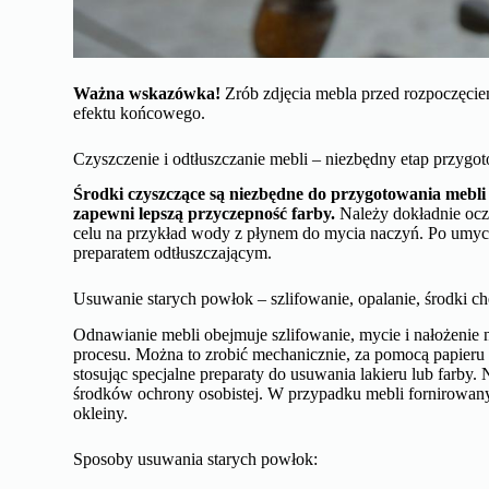
Ważna wskazówka!
Zrób zdjęcia mebla przed rozpoczęc
efektu końcowego.
Czyszczenie i odtłuszczanie mebli – niezbędny etap przyg
Środki czyszczące są niezbędne do przygotowania mebli
zapewni lepszą przyczepność farby.
Należy dokładnie ocz
celu na przykład wody z płynem do mycia naczyń. Po umyciu
preparatem odtłuszczającym.
Usuwanie starych powłok – szlifowanie, opalanie, środki c
Odnawianie mebli obejmuje szlifowanie, mycie i nałożenie
procesu. Można to zrobić mechanicznie, za pomocą papieru ści
stosując specjalne preparaty do usuwania lakieru lub farby
środków ochrony osobistej. W przypadku mebli fornirowany
okleiny.
Sposoby usuwania starych powłok: