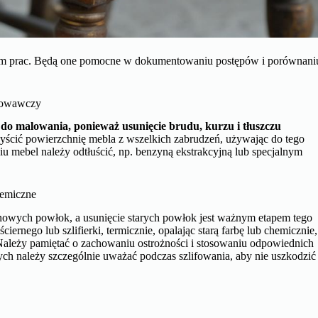
iem prac. Będą one pomocne w dokumentowaniu postępów i porównani
otowawczy
 do malowania, ponieważ usunięcie brudu, kurzu i tłuszczu
yścić powierzchnię mebla z wszelkich zabrudzeń, używając do tego
 mebel należy odtłuścić, np. benzyną ekstrakcyjną lub specjalnym
hemiczne
 nowych powłok, a usunięcie starych powłok jest ważnym etapem tego
ernego lub szlifierki, termicznie, opalając starą farbę lub chemicznie,
. Należy pamiętać o zachowaniu ostrożności i stosowaniu odpowiednich
ch należy szczególnie uważać podczas szlifowania, aby nie uszkodzić