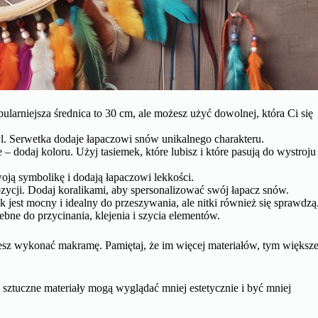
arniejsza średnica to 30 cm, ale możesz użyć dowolnej, która Ci się
l. Serwetka dodaje łapaczowi snów unikalnego charakteru.
 dodaj koloru. Użyj tasiemek, które lubisz i które pasują do wystroju
oją symbolikę i dodają łapaczowi lekkości.
zycji. Dodaj koralikami, aby spersonalizować swój łapacz snów.
jest mocny i idealny do przeszywania, ale nitki również się sprawdzą
ebne do przycinania, klejenia i szycia elementów.
hcesz wykonać makramę. Pamiętaj, że im więcej materiałów, tym większ
 sztuczne materiały mogą wyglądać mniej estetycznie i być mniej