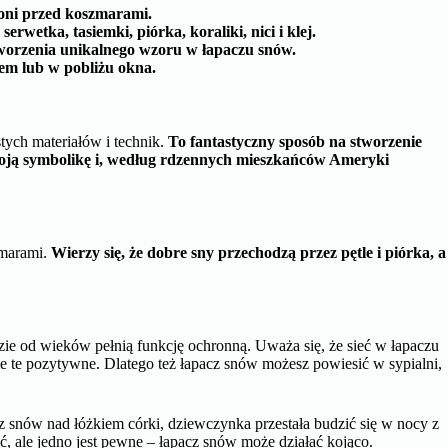
oni przed koszmarami.
rwetka, tasiemki, piórka, koraliki, nici i klej.
orzenia unikalnego wzoru w łapaczu snów.
iem lub w pobliżu okna.
ych materiałów i technik.
To fantastyczny sposób na stworzenie
woją symbolikę i, według rdzennych mieszkańców Ameryki
zmarami.
Wierzy się, że dobre sny przechodzą przez pętle i piórka, a
ie od wieków pełnią funkcję ochronną. Uważa się, że sieć w łapaczu
ie te pozytywne. Dlatego też łapacz snów możesz powiesić w sypialni,
 snów nad łóżkiem córki, dziewczynka przestała budzić się w nocy z
, ale jedno jest pewne – łapacz snów może działać kojąco.