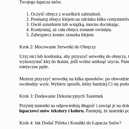
Twojego łapacza snów.
Oczyść obręcz z wszelkich zabrudzeń.
Posmaruj obręcz klejem na odcinku kilku centymetró
Owiń sznurkiem lub wstążką, mocno dociskając.
Kontynuuj, aż cała obręcz zostanie owinięta.
Zabezpiecz koniec sznurka klejem.
Krok 2: Mocowanie Serwetki do Obręczy
Użyj nici lub kordonka, aby przyszyć serwetkę do obręczy, t
wykorzystać klej do tkanin, jeśli wolisz uniknąć szycia. Pa
estetyczne pętle.
Możesz przyszyć serwetkę na kilka sposobów: po obwodzie, 
swobodny wzór. Wybierz sposób, który bardziej Ci się podob
Krok 3: Dodawanie Dekoracyjnych Tasiemek
Przytnij tasiemki na odpowiednią długość i zawiąż je na dol
łapaczowi snów tekstury i koloru.
Pamiętaj, że tasiemki 
Krok 4: Jak Dodać Piórka i Koraliki do Łapacza Snów?