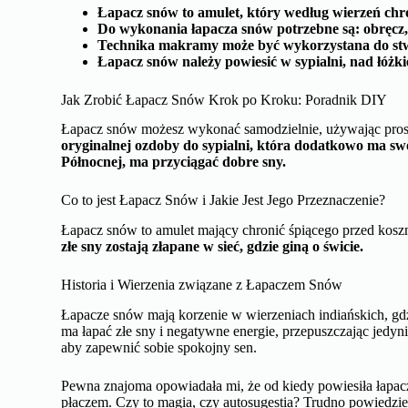
Łapacz snów to amulet, który według wierzeń chr
Do wykonania łapacza snów potrzebne są: obręcz, se
Technika makramy może być wykorzystana do stw
Łapacz snów należy powiesić w sypialni, nad łóżk
Jak Zrobić Łapacz Snów Krok po Kroku: Poradnik DIY
Łapacz snów możesz wykonać samodzielnie, używając prost
oryginalnej ozdoby do sypialni, która dodatkowo ma s
Północnej, ma przyciągać dobre sny.
Co to jest Łapacz Snów i Jakie Jest Jego Przeznaczenie?
Łapacz snów to amulet mający chronić śpiącego przed kos
złe sny zostają złapane w sieć, gdzie giną o świcie.
Historia i Wierzenia związane z Łapaczem Snów
Łapacze snów mają korzenie w wierzeniach indiańskich, gdz
ma łapać złe sny i negatywne energie, przepuszczając jedyn
aby zapewnić sobie spokojny sen.
Pewna znajoma opowiadała mi, że od kiedy powiesiła łapacz
płaczem. Czy to magia, czy autosugestia? Trudno powiedzieć