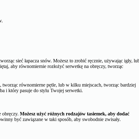
w.
worząc sieć łapacza snów. Możesz to zrobić ręcznie, używając igły, lu
miętaj, aby równomiernie rozłożyć serwetkę na obręczy, tworząc
tworząc równomierne pętle, lub w kilku miejscach, tworząc bardziej
a i który pasuje do stylu Twojej serwetki.
e obręczy.
Możesz użyć różnych rodzajów tasiemek, aby dodać
powinny być zawiązane w taki sposób, aby swobodnie zwisały.