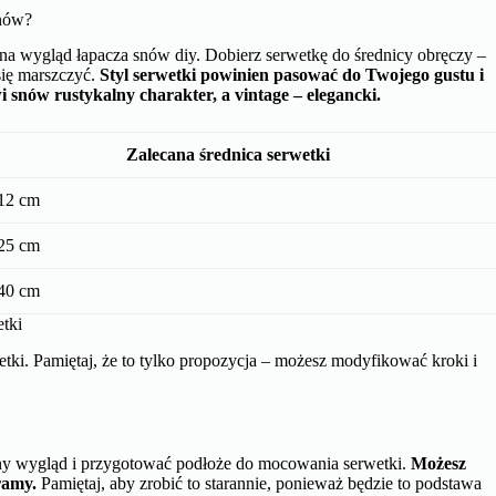
Snów?
na wygląd łapacza snów diy. Dobierz serwetkę do średnicy obręczy –
się marszczyć.
Styl serwetki powinien pasować do Twojego gustu i
snów rustykalny charakter, a vintage – elegancki.
Zalecana średnica serwetki
12 cm
25 cm
40 cm
tki
etki. Pamiętaj, że to tylko propozycja – możesz modyfikować kroki i
zny wygląd i przygotować podłoże do mocowania serwetki.
Możesz
ramy.
Pamiętaj, aby zrobić to starannie, ponieważ będzie to podstawa