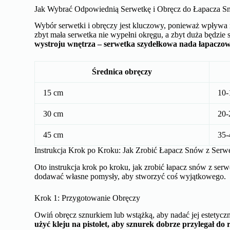
Jak Wybrać Odpowiednią Serwetkę i Obręcz do Łapacza 
Wybór serwetki i obręczy jest kluczowy, ponieważ wpływa 
zbyt mała serwetka nie wypełni okręgu, a zbyt duża będzie 
wystroju wnętrza – serwetka szydełkowa nada łapaczowi 
Średnica obręczy
15 cm
10-
30 cm
20-
45 cm
35-
Instrukcja Krok po Kroku: Jak Zrobić Łapacz Snów z Serwe
Oto instrukcja krok po kroku, jak zrobić łapacz snów z serw
dodawać własne pomysły, aby stworzyć coś wyjątkowego.
Krok 1: Przygotowanie Obręczy
Owiń obręcz sznurkiem lub wstążką, aby nadać jej estetyc
użyć kleju na pistolet, aby sznurek dobrze przylegał do 