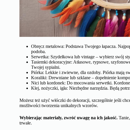
Obręcz metalowa: Podstawa Twojego łapacza. Najpopul
podoba.
Serwetka: Szydełkowa lub vintage – wybierz swój sty
Tasiemki dekoracyjne: Atłasowe, rypsowe, szyfonowe –
Twojej sypialni.
Piórka: Lekkie i zwiewne, dla ozdoby. Piórka mają sw
Koraliki: Drewniane lub szklane – dopełnienie kompo
Nici lub kordonek: Do mocowania serwetki. Kordonek 
Klej, nożyczki, igła: Niezbędne narzędzia. Będą potrz
Możesz też użyć włóczki do dekoracji, szczególnie jeśli c
możliwości tworzenia unikalnych wzorów.
Wybierając materiały, zwróć uwagę na ich jakość.
Tanie,
trwałe.