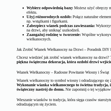
Wybierz odpowiednią bazę:
Możesz użyć obręczy me
efektu.
Użyj różnorodnych ozdób:
Połącz naturalne element
np. wstążkami i figurkami.
Zabezpiecz wianek podczas zawieszania:
Wykorzyst
na drzwi, aby uniknąć uszkodzeń.
Zaangażuj rodzinę w tworzenie:
Wspólne wykonywan
wielkanocnych.
Jak Zrobić Wianek Wielkanocny na Drzwi – Poradnik DIY
Chcesz wiedzieć jak zrobić wianek wielkanocny na drzwi? 
piękna świąteczna dekoracja, która ozdobi drzwi wejśc
Wianek Wielkanocny – Radosne Powitanie Wiosny i Świąt
Wianek wielkanocny to symbol wiosny i odradzającego się ż
Wykonanie wianka wielkanocnego to świetna tradycja, i
świąteczny nastrój do domu.
Nie zapomnij o tej wyjątkowe
Wieszanie wianków to tradycja, która sięga czasów starożyt
odradzającym się życiem.