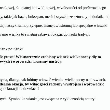
talowej, słomianej lub wiklinowej, w zależności od preferowanego
y, takie jak bazie, bukszpan, mech i szyszki, ze sztucznymi dodatkami,
aj haczyki samoprzylepne, taśmę dwustronną lub specjalne wieszaki
ie wianka to świetna zabawa i okazja do nauki tradycji
 Krok po Kroku
To proste!
Własnoręcznie zrobiony wianek wielkanocny diy to
iowych i wprowadzi wiosenny nastrój.
ycia, dlatego tak lubimy wieszać wieniec wielkanocny na drzwiach.
dealna okazja, by witać gości radosny wystrojem i wprowadzić
j dekoracji na drzwiach!
nych. Symbolika wianka jest związana z cyklicznością natury i