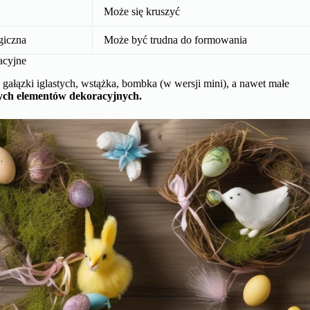
Może się kruszyć
giczna
Może być trudna do formowania
acyjne
gałązki iglastych, wstążka, bombka (w wersji mini), a nawet małe
nych elementów dekoracyjnych.