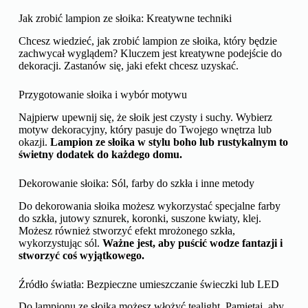
Jak zrobić lampion ze słoika: Kreatywne techniki
Chcesz wiedzieć, jak zrobić lampion ze słoika, który będzie
zachwycał wyglądem? Kluczem jest kreatywne podejście do
dekoracji. Zastanów się, jaki efekt chcesz uzyskać.
Przygotowanie słoika i wybór motywu
Najpierw upewnij się, że słoik jest czysty i suchy. Wybierz
motyw dekoracyjny, który pasuje do Twojego wnętrza lub
okazji.
Lampion ze słoika w stylu boho lub rustykalnym to
świetny dodatek do każdego domu.
Dekorowanie słoika: Sól, farby do szkła i inne metody
Do dekorowania słoika możesz wykorzystać specjalne farby
do szkła, jutowy sznurek, koronki, suszone kwiaty, klej.
Możesz również stworzyć efekt mrożonego szkła,
wykorzystując sól.
Ważne jest, aby puścić wodze fantazji i
stworzyć coś wyjątkowego.
Źródło światła: Bezpieczne umieszczanie świeczki lub LED
Do lampionu ze słoika możesz włożyć tealight. Pamiętaj, aby