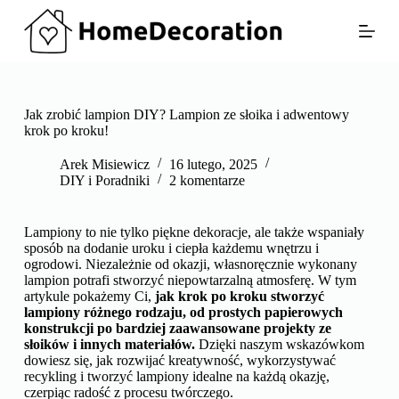
P
r
z
e
j
d
ź
Jak zrobić lampion DIY? Lampion ze słoika i adwentowy
d
krok po kroku!
o
t
Arek Misiewicz
16 lutego, 2025
r
DIY i Poradniki
2 komentarze
e
ś
c
Lampiony to nie tylko piękne dekoracje, ale także wspaniały
i
sposób na dodanie uroku i ciepła każdemu wnętrzu i
ogrodowi. Niezależnie od okazji, własnoręcznie wykonany
lampion potrafi stworzyć niepowtarzalną atmosferę. W tym
artykule pokażemy Ci,
jak krok po kroku stworzyć
lampiony różnego rodzaju, od prostych papierowych
konstrukcji po bardziej zaawansowane projekty ze
słoików i innych materiałów.
Dzięki naszym wskazówkom
dowiesz się, jak rozwijać kreatywność, wykorzystywać
recykling i tworzyć lampiony idealne na każdą okazję,
czerpiąc radość z procesu twórczego.