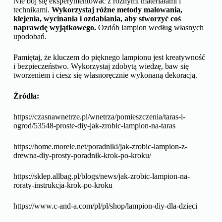
Nie bój się eksperymentować z różnymi materiałami i
technikami.
Wykorzystaj różne metody malowania,
klejenia, wycinania i ozdabiania, aby stworzyć coś
naprawdę wyjątkowego.
Ozdób lampion według własnych
upodobań.
Pamiętaj, że kluczem do pięknego lampionu jest kreatywność
i bezpieczeństwo. Wykorzystaj zdobytą wiedzę, baw się
tworzeniem i ciesz się własnoręcznie wykonaną dekoracją.
Źródła:
https://czasnawnetrze.pl/wnetrza/pomieszczenia/taras-i-
ogrod/53548-proste-diy-jak-zrobic-lampion-na-taras
https://home.morele.net/poradniki/jak-zrobic-lampion-z-
drewna-diy-prosty-poradnik-krok-po-kroku/
https://sklep.allbag.pl/blogs/news/jak-zrobic-lampion-na-
roraty-instrukcja-krok-po-kroku
https://www.c-and-a.com/pl/pl/shop/lampion-diy-dla-dzieci