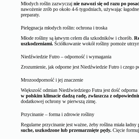
Młodych roślin zazwyczaj
nie nawozi się od razu po posa
nawożenie zrób po około 4-6 tygodniach, używając łagodn
preparaty.
Pielęgnacja młodych roślin: ochrona i troska
Młode rośliny są łatwym celem dla szkodników i chorób.
Re
uszkodzeniami.
Ściółkowanie wokół rośliny pomoże utrzym
Niedźwiedzie Futro – odporność i wymagania
Zrozumienie, jak odporne jest Niedźwiedzie Futro i czego po
Mrozoodporność i jej znaczenie
Większość odmian Niedźwiedziego Futra jest dość odporna n
w polskim klimacie dadzą radę, zwłaszcza z odpowiedni
dodatkowej ochrony w pierwszą zimę.
Przycinanie – forma i zdrowie rośliny
Regularne przycinanie jest ważne, żeby roślina miała ładny p
suche, uszkodzone lub przemarznięte pędy.
Cięcie formuj