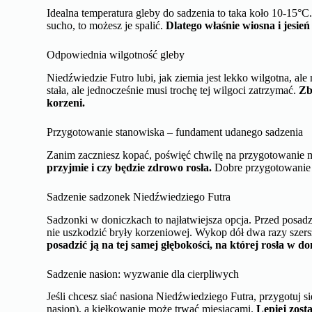
Idealna temperatura gleby do sadzenia to taka koło 10-15°C. 
sucho, to możesz je spalić.
Dlatego właśnie wiosna i jesie
Odpowiednia wilgotność gleby
Niedźwiedzie Futro lubi, jak ziemia jest lekko wilgotna, a
stała, ale jednocześnie musi trochę tej wilgoci zatrzymać.
Zb
korzeni.
Przygotowanie stanowiska – fundament udanego sadzenia
Zanim zaczniesz kopać, poświęć chwilę na przygotowanie 
przyjmie i czy będzie zdrowo rosła.
Dobre przygotowanie g
Sadzenie sadzonek Niedźwiedziego Futra
Sadzonki w doniczkach to najłatwiejsza opcja. Przed posadze
nie uszkodzić bryły korzeniowej. Wykop dół dwa razy szers
posadzić ją na tej samej głębokości, na której rosła w do
Sadzenie nasion: wyzwanie dla cierpliwych
Jeśli chcesz siać nasiona Niedźwiedziego Futra, przygotuj si
nasion), a kiełkowanie może trwać miesiącami.
Lepiej zost