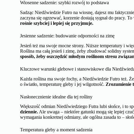
Wiosenne sadzenie: szybki rozwój to podstawa
Sadząc Niedźwiedzie Futro na wiosnę, dajesz mu faktycznie
zaczyna się ogrzewać, korzenie dostają sygnał do pracy. To 
rośnie szybciej i lepiej się przyjmuje.
Jesienne sadzenie: budowanie odporności na zimę
Jesień też ma swoje mocne strony. Niższe temperatury i więc
Roślina ma całą jesień i zimę, żeby zbudować solidny syst
sposób, żeby oszczędzić młodym roślinom stresu związan
Kluczowe warunki glebowe i stanowiskowe dla Niedźwiedz
Każda roślina ma swoje fochy, a Niedźwiedzie Futro też. Ż
o światło, temperaturę gleby i jej wilgotność.
Zrozumienie t
Nasłonecznienie idealne dla tej rośliny
Większość odmian Niedźwiedziego Futra lubi słońce, i to s
dziennie.
Ale uwaga – niektóre gatunki mogą się lepiej czuć 
wymagania konkretnej odmiany, ale ogólna zasada to – słońc
Temperatura gleby a moment sadzenia