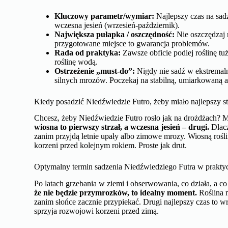
Kluczowy parametr/wymiar:
Najlepszy czas na sad
wczesna jesień (wrzesień-październik).
Największa pułapka / oszczędność:
Nie oszczędzaj 
przygotowane miejsce to gwarancja problemów.
Rada od praktyka:
Zawsze obficie podlej roślinę tu
roślinę wodą.
Ostrzeżenie „must-do”:
Nigdy nie sadź w ekstremal
silnych mrozów. Poczekaj na stabilną, umiarkowaną a
Kiedy posadzić Niedźwiedzie Futro, żeby miało najlepszy st
Chcesz, żeby Niedźwiedzie Futro rosło jak na drożdżach? M
wiosna to pierwszy strzał, a wczesna jesień – drugi.
Dlacz
zanim przyjdą letnie upały albo zimowe mrozy. Wiosną rośl
korzeni przed kolejnym rokiem. Proste jak drut.
Optymalny termin sadzenia Niedźwiedziego Futra w praktyc
Po latach grzebania w ziemi i obserwowania, co działa, a c
że nie będzie przymrozków, to idealny moment.
Roślina m
zanim słońce zacznie przypiekać. Drugi najlepszy czas to wrze
sprzyja rozwojowi korzeni przed zimą.