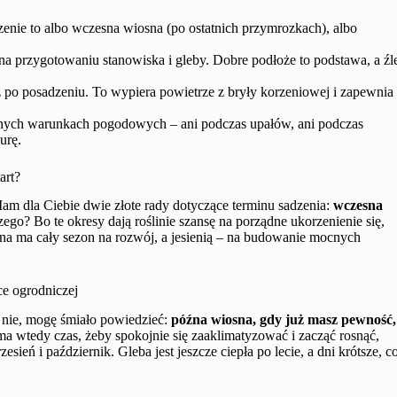
zenie to albo wczesna wiosna (po ostatnich przymrozkach), albo
na przygotowaniu stanowiska i gleby. Dobre podłoże to podstawa, a źl
ż po posadzeniu. To wypiera powietrze z bryły korzeniowej i zapewnia
nych warunkach pogodowych – ani podczas upałów, ani podczas
urę.
art?
am dla Ciebie dwie złote rady dotyczące terminu sadzenia:
wczesna
ego? Bo te okresy dają roślinie szansę na porządne ukorzenienie się,
ina ma cały sezon na rozwój, a jesienią – na budowanie mocnych
e ogrodniczej
o nie, mogę śmiało powiedzieć:
późna wiosna, gdy już masz pewność,
a wtedy czas, żeby spokojnie się zaaklimatyzować i zacząć rosnąć,
sień i październik. Gleba jest jeszcze ciepła po lecie, a dni krótsze, c