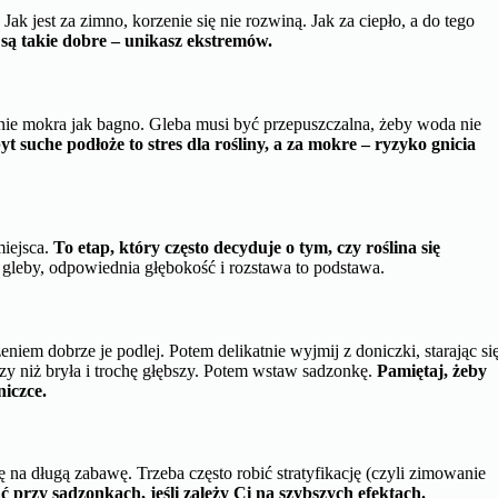
Jak jest za zimno, korzenie się nie rozwiną. Jak za ciepło, a do tego
ń są takie dobre – unikasz ekstremów.
le nie mokra jak bagno. Gleba musi być przepuszczalna, żeby woda nie
yt suche podłoże to stres dla rośliny, a za mokre – ryzyko gnicia
miejsca.
To etap, który często decyduje o tym, czy roślina się
leby, odpowiednia głębokość i rozstawa to podstawa.
niem dobrze je podlej. Potem delikatnie wyjmij z doniczki, starając si
zy niż bryła i trochę głębszy. Potem wstaw sadzonkę.
Pamiętaj, żeby
niczce.
ę na długą zabawę. Trzeba często robić stratyfikację (czyli zimowanie
ać przy sadzonkach, jeśli zależy Ci na szybszych efektach.