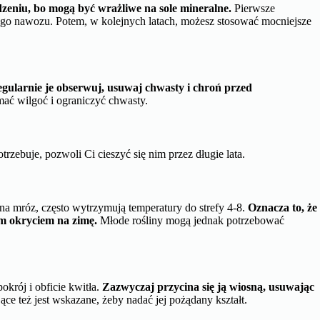
dzeniu, bo mogą być wrażliwe na sole mineralne.
Pierwsze
ego nawozu. Potem, w kolejnych latach, możesz stosować mocniejsze
gularnie je obserwuj, usuwaj chwasty i chroń przed
ać wilgoć i ograniczyć chwasty.
trzebuje, pozwoli Ci cieszyć się nim przez długie lata.
a mróz, często wytrzymują temperatury do strefy 4-8.
Oznacza to, że
m okryciem na zimę.
Młode rośliny mogą jednak potrzebować
okrój i obficie kwitła.
Zazwyczaj przycina się ją wiosną, usuwając
ące też jest wskazane, żeby nadać jej pożądany kształt.