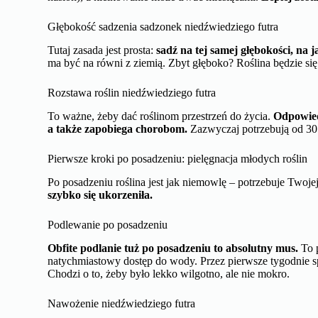
Głębokość sadzenia sadzonek niedźwiedziego futra
Tutaj zasada jest prosta:
sadź na tej samej głębokości, na j
ma być na równi z ziemią. Zbyt głęboko? Roślina będzie si
Rozstawa roślin niedźwiedziego futra
To ważne, żeby dać roślinom przestrzeń do życia.
Odpowied
a także zapobiega chorobom.
Zazwyczaj potrzebują od 30 
Pierwsze kroki po posadzeniu: pielęgnacja młodych roślin
Po posadzeniu roślina jest jak niemowlę – potrzebuje Twojej
szybko się ukorzeniła.
Podlewanie po posadzeniu
Obfite podlanie tuż po posadzeniu to absolutny mus.
To p
natychmiastowy dostęp do wody. Przez pierwsze tygodnie sp
Chodzi o to, żeby było lekko wilgotno, ale nie mokro.
Nawożenie niedźwiedziego futra