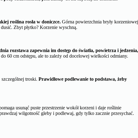
akiej roślina rosła w doniczce.
Górna powierzchnia bryły korzeniowe
ę dusić. Zbyt płytko? Korzenie wyschną.
nia rozstawa zapewnia im dostęp do światła, powietrza i jedzenia
do 60 cm odstępu, ale to zależy od docelowej wielkości odmiany.
 szczególnej troski.
Prawidłowe podlewanie to podstawa, żeby
omaga usunąć puste przestrzenie wokół korzeni i daje roślinie
rawdzaj wilgotność gleby i podlewaj, gdy tylko zacznie przesychać.