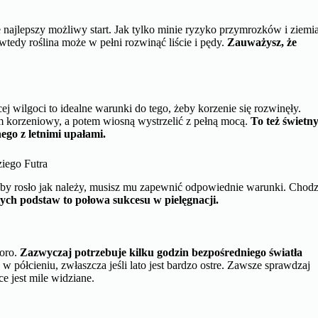
 najlepszy możliwy start. Jak tylko minie ryzyko przymrozków i ziemi
wtedy roślina może w pełni rozwinąć liście i pędy.
Zauważysz, że
ej wilgoci to idealne warunki do tego, żeby korzenie się rozwinęły.
em korzeniowy, a potem wiosną wystrzelić z pełną mocą.
To też świetn
ego z letnimi upałami.
iego Futra
eby rosło jak należy, musisz mu zapewnić odpowiednie warunki. Chodz
ych podstaw to połowa sukcesu w pielęgnacji.
poro.
Zazwyczaj potrzebuje kilku godzin bezpośredniego światła
w półcieniu, zwłaszcza jeśli lato jest bardzo ostre. Zawsze sprawdzaj
e jest mile widziane.