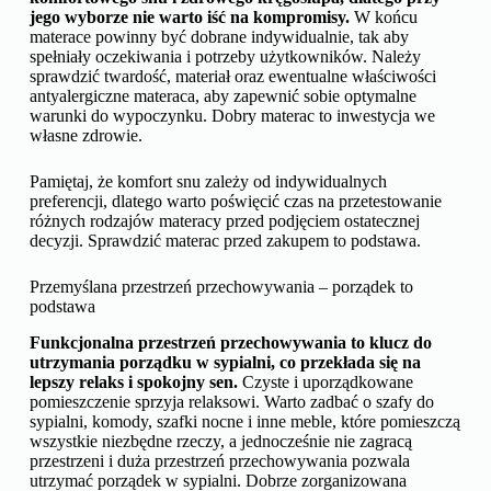
jego wyborze nie warto iść na kompromisy.
W końcu
materace powinny być dobrane indywidualnie, tak aby
spełniały oczekiwania i potrzeby użytkowników. Należy
sprawdzić twardość, materiał oraz ewentualne właściwości
antyalergiczne materaca, aby zapewnić sobie optymalne
warunki do wypoczynku. Dobry materac to inwestycja we
własne zdrowie.
Pamiętaj, że komfort snu zależy od indywidualnych
preferencji, dlatego warto poświęcić czas na przetestowanie
różnych rodzajów materacy przed podjęciem ostatecznej
decyzji. Sprawdzić materac przed zakupem to podstawa.
Przemyślana przestrzeń przechowywania – porządek to
podstawa
Funkcjonalna przestrzeń przechowywania to klucz do
utrzymania porządku w sypialni, co przekłada się na
lepszy relaks i spokojny sen.
Czyste i uporządkowane
pomieszczenie sprzyja relaksowi. Warto zadbać o szafy do
sypialni, komody, szafki nocne i inne meble, które pomieszczą
wszystkie niezbędne rzeczy, a jednocześnie nie zagracą
przestrzeni i duża przestrzeń przechowywania pozwala
utrzymać porządek w sypialni. Dobrze zorganizowana