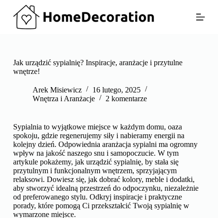
P
r
z
e
j
d
ź
Jak urządzić sypialnię? Inspiracje, aranżacje i przytulne
d
wnętrze!
o
t
Arek Misiewicz
16 lutego, 2025
r
Wnętrza i Aranżacje
2 komentarze
e
ś
c
Sypialnia to wyjątkowe miejsce w każdym domu, oaza
i
spokoju, gdzie regenerujemy siły i nabieramy energii na
kolejny dzień. Odpowiednia aranżacja sypialni ma ogromny
wpływ na jakość naszego snu i samopoczucie. W tym
artykule pokażemy, jak urządzić sypialnię, by stała się
przytulnym i funkcjonalnym wnętrzem, sprzyjającym
relaksowi. Dowiesz się, jak dobrać kolory, meble i dodatki,
aby stworzyć idealną przestrzeń do odpoczynku, niezależnie
od preferowanego stylu. Odkryj inspiracje i praktyczne
porady, które pomogą Ci przekształcić Twoją sypialnię w
wymarzone miejsce.