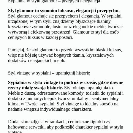
Sypialnia w stylu glamour – przepych i elegancja
Styl glamour to synonim luksusu, elegancji i przepychu.
Styl glamour cechuje się przepychem i elegancją. W sypialni
urządzonej w tym stylu znajdziemy błyszczące tkaniny,
kryształowe żyrandole, lustra oraz eleganckie meble, tworząc
wytworną i efektowną przestrzeń. Glamour to styl dla osób
ceniących luksus w każdej postaci.
Pamiętaj, że styl glamour to przede wszystkim blask i luksus,
więc nie bój się używać bogatych tkanin, kryształowych
dodatków i eleganckich mebli.
Styl vintage w sypialni – upamiętnij historię
Sypialnia w stylu vintage to podróż w czasie, gdzie dawne
rzeczy miały swoją historię.
Styl vintage upamiętnia to.
Meble z duszą, odrestaurowane komody, toaletki do sypialni i
dodatki z minionych epok tworzą unikalny i sentymentalny
klimat w Twojej sypialni. Styl vintage to idealny sposób na
nadanie wnętrzu indywidualnego charakteru.
Dodaj stare zdjęcia w ramkach, ceramiczne figurki czy
haftowane serwetki, aby podkreślić charakter sypialni w stylu
vintage.