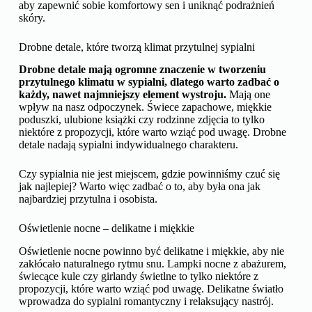
aby zapewnić sobie komfortowy sen i uniknąć podrażnień
skóry.
Drobne detale, które tworzą klimat przytulnej sypialni
Drobne detale mają ogromne znaczenie w tworzeniu
przytulnego klimatu w sypialni, dlatego warto zadbać o
każdy, nawet najmniejszy element wystroju.
Mają one
wpływ na nasz odpoczynek. Świece zapachowe, miękkie
poduszki, ulubione książki czy rodzinne zdjęcia to tylko
niektóre z propozycji, które warto wziąć pod uwagę. Drobne
detale nadają sypialni indywidualnego charakteru.
Czy sypialnia nie jest miejscem, gdzie powinniśmy czuć się
jak najlepiej? Warto więc zadbać o to, aby była ona jak
najbardziej przytulna i osobista.
Oświetlenie nocne – delikatne i miękkie
Oświetlenie nocne powinno być delikatne i miękkie, aby nie
zakłócało naturalnego rytmu snu. Lampki nocne z abażurem,
świecące kule czy girlandy świetlne to tylko niektóre z
propozycji, które warto wziąć pod uwagę. Delikatne światło
wprowadza do sypialni romantyczny i relaksujący nastrój.