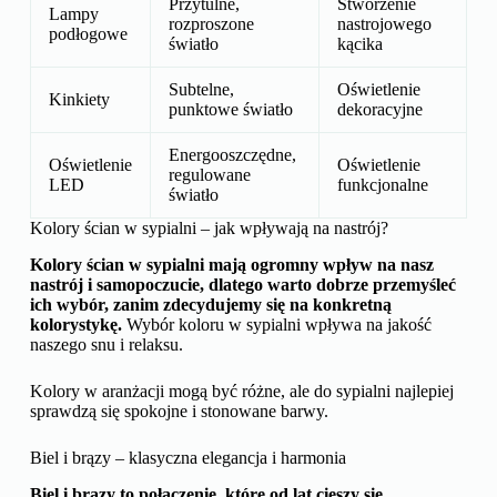
Przytulne,
Stworzenie
Lampy
rozproszone
nastrojowego
podłogowe
światło
kącika
Subtelne,
Oświetlenie
Kinkiety
punktowe światło
dekoracyjne
Energooszczędne,
Oświetlenie
Oświetlenie
regulowane
LED
funkcjonalne
światło
Kolory ścian w sypialni – jak wpływają na nastrój?
Kolory ścian w sypialni mają ogromny wpływ na nasz
nastrój i samopoczucie, dlatego warto dobrze przemyśleć
ich wybór, zanim zdecydujemy się na konkretną
kolorystykę.
Wybór koloru w sypialni wpływa na jakość
naszego snu i relaksu.
Kolory w aranżacji mogą być różne, ale do sypialni najlepiej
sprawdzą się spokojne i stonowane barwy.
Biel i brązy – klasyczna elegancja i harmonia
Biel i brązy to połączenie, które od lat cieszy się