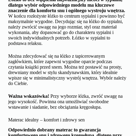
dlatego wybór odpowiedniego modelu ma kluczowe
znaczenie dla komfortu snu i ogólnego wystroju wnętrza.
W końcu rozłożyste łóżko to centrum sypialni i powinno być
maksymalnie wygodne. Decydując się na łóżko do sypialni,
należy zwrócić uwagę na jego rozmiar, styl oraz materiał
wykonania, aby dopasować go do charakteru sypialni i
swoich indywidualnych potrzeb. Łóżko w sypialni to
podstawa relaksu.
Można zdecydować się na łóżko z tapicerowanym
zagłówkiem, które zapewni wygodne oparcie podczas
czytania książki przed snem. Można też postawić na prosty,
drewniany model w stylu skandynawskim, który idealnie
wpisze się w minimalistyczny wystrój wnętrza. Wybór należy
do Ciebie.
Ważna wskazówka!
Przy wyborze łóżka, zwróć uwagę na
jego wysokość. Powinna ona umożliwiać swobodne
wstawanie i siadanie, bez obciążania kręgosłupa.
Materac idealny – komfort i zdrowy sen
Odpowiednio dobrany materac to gwarancja
komfortowego snu i zdrowego kręgosłupa, dlatego przy