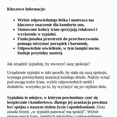
Kluczowe informacje:
Wybór odpowiedniego łóżka i materaca ma
kluczowe znaczenie dla komfortu snu.
Stonowane kolory ścian sprzyjają relaksowi i
wyciszeniu w sypialni.
Funkcjonalna przestrzeń do przechowywania
pomaga utrzymać porządek i harmonię.
Odpowiednie oświetlenie, w tym lampki nocne,
buduje przytulny nastrój.
Jak urządzić sypialnię, by stworzyć oazę spokoju?
Urządzenie sypialni w taki sposób, by stała się oazą spokoju,
wymaga przemyślanej aranżacji każdego detalu. Należy wziąć
pod uwagę kolor ścian, wybór odpowiednich mebli i
dodatków, wszystko po to, by wyciszyć się po ciężkim dniu.
Sypialnia to miejsce, w którym powinniśmy czuć się
bezpiecznie i komfortowo, dlatego jej aranżacja powinna
być spójna z naszym stylem życia i upodobaniami.
Złota
zasada brzmi: „w sypialni panować ma spokój”. Wybór
stonowanych barw, miękkich tekstyliów i odpowiedniego