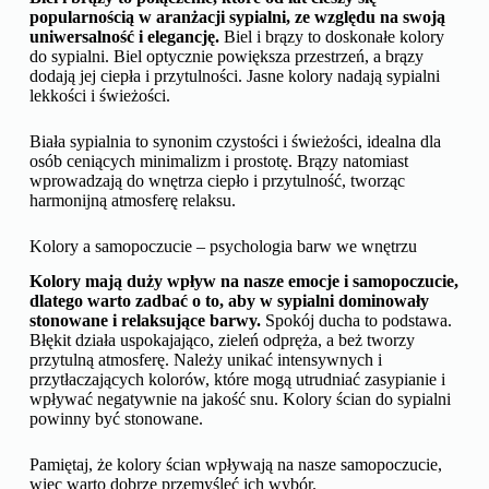
popularnością w aranżacji sypialni, ze względu na swoją
uniwersalność i elegancję.
Biel i brązy to doskonałe kolory
do sypialni. Biel optycznie powiększa przestrzeń, a brązy
dodają jej ciepła i przytulności. Jasne kolory nadają sypialni
lekkości i świeżości.
Biała sypialnia to synonim czystości i świeżości, idealna dla
osób ceniących minimalizm i prostotę. Brązy natomiast
wprowadzają do wnętrza ciepło i przytulność, tworząc
harmonijną atmosferę relaksu.
Kolory a samopoczucie – psychologia barw we wnętrzu
Kolory mają duży wpływ na nasze emocje i samopoczucie,
dlatego warto zadbać o to, aby w sypialni dominowały
stonowane i relaksujące barwy.
Spokój ducha to podstawa.
Błękit działa uspokajająco, zieleń odpręża, a beż tworzy
przytulną atmosferę. Należy unikać intensywnych i
przytłaczających kolorów, które mogą utrudniać zasypianie i
wpływać negatywnie na jakość snu. Kolory ścian do sypialni
powinny być stonowane.
Pamiętaj, że kolory ścian wpływają na nasze samopoczucie,
więc warto dobrze przemyśleć ich wybór.